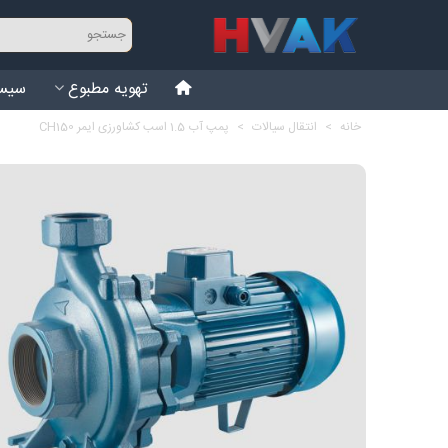
تهویه مطبوع
سیست
خانه
>
انتقال سیالات
>
پمپ آب 1.5 اسب کشاورزی ایمر CH150