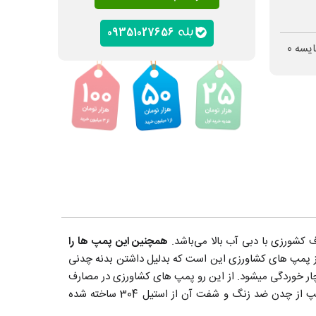
09351027656
ایسه
0
همچنین این پمپ ها را
ز پمپ های کشاورزی این است که بدلیل داشتن بدنه چدنی
 دچار خوردگی میشود. از این رو پمپ های کشاورزی در مصارف
جاروی استخری مورد استفاده قرار گرفته و در سیستم تصفیه توصیه نمی‌شود. همچنین بدنه پمپ از چدن ضد زنگ و شفت آن از استیل 304 ساخته شده