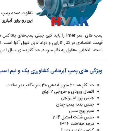
تفاوت عمده پمپ ه
این رو برای آبیار
قیمت اقتصادی در کنار کارایی و دوام قابل قبول آنها است. 
است، انتخابی معقول به نظر میرسد. حداکثر دمای سیال این پمپ 40+ درجه سانتیگراد بوده، حداکثر هد آن 20 متر و دارای درجه حفاظتی 4
ویژگی های پمپ آبرسانی کشاورزی یک و نیم اسب بشقابی ایمر er
حداکثر هد 20 متر و آبدهی 30 متر مکعب در ساعت
اتصال ورودی و خروجی 2 اینچ
جنس پروانه برنجی
جنس بدنه پمپ چدن
سیم پیچ مسی
جنس شفت استیل 304
درجه حفاظت IP44
کلاس عایق بندی F