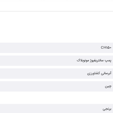
CH150
پمپ سانتریفیوژ مونوبلاک
آبرسانی کشاورزی
چین
برنجی