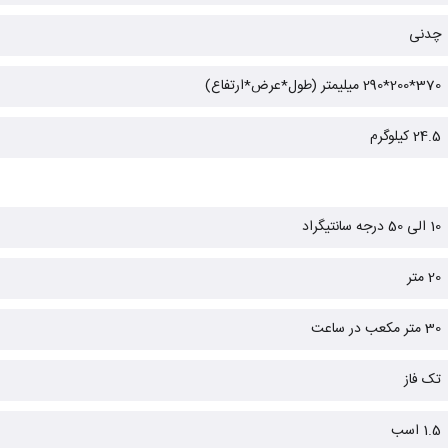
چدنی
370*200*290 میلیمتر (طول*عرض*ارتفاع)
24.5 کیلوگرم
10 الی 50 درجه سانتیگراد
20 متر
30 متر مکعب در ساعت
تک فاز
1.5 اسب