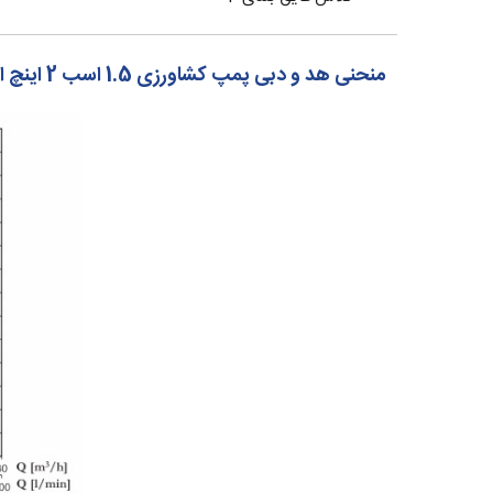
منحنی هد و دبی پمپ کشاورزی 1.5 اسب 2 اینچ ایمر Imer چین کد CH150