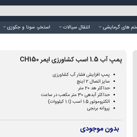
م های گرمایشی
انتقال سیالات
استخر، سونا و جکوزی
پمپ آب 1.5 اسب کشاورزی ایمر CH150
پمپ افزایش فشار آب کشاورزی
سایز اتصال 2 اینچ
حداکثر هد 20 متر
حداکثر آبدهی 30 متر مکعب در ساعت
الکتروموتور 1.5 اسب (1.1 کیلووات)
پروانه برنجی
بدون موجودی