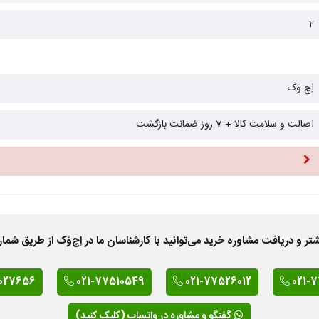
2
اِچ وَک
اصالت و سلامت کالا + 7 روز ضمانت بازگشت
 دریافت مشاوره خرید می‌توانید با کارشناسان ما در اِچ‌وَک از طریق شمار
027656
021-77510549
021-77526012
021-
گفتگو و مشاوره در واتساپ (کلیک کنید)