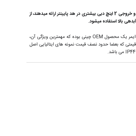
 دبی بیشتری در هد پایینتر
ارائه میدهند، از
بدهی بالا استفاده میشود.
پمپ های ایمر Imer را باید کپی چینی پمپ‌های پنتاکس دانست که از همان طراحی مکانیکی و فنی بهره برده‌اند. پمپ های آبرسانی ایمر یک محصول OEM چینی بوده که مهمترین ویژگی آن،
به قیمتی که بعضا حدود نصف قیمت نمونه های ایتالیایی اصل