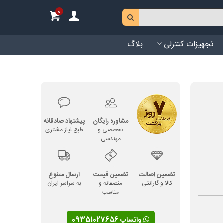
0
تجهیزات کنترلی
بلاگ
مشاوره رایگان
پیشنهاد صادقانه
تخصصی و
طبق نیاز مشتری
مهندسی
تضمین اصالت
تضمین قیمت
ارسال متنوع
کالا و گارانتی
منصفانه و
به سراسر ایران
مناسب
واتساپ 09351027656