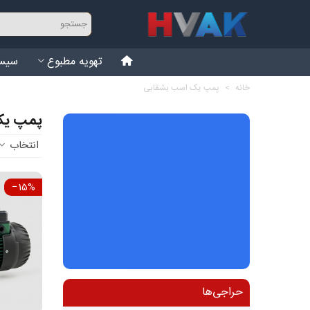
تهویه مطبوع
سیست
خانه
>
پمپ یک اسب بشقابی
پمپ یک
انتخاب
‎−15%
حراجی‌ها