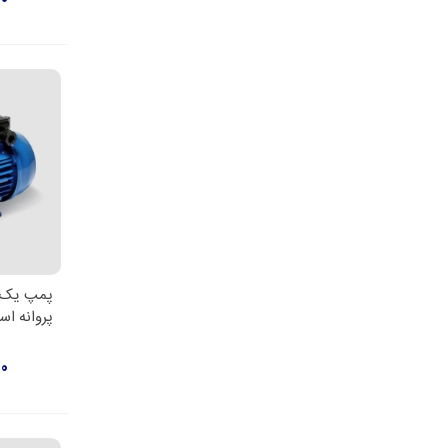
پمپ یک 
اط
00