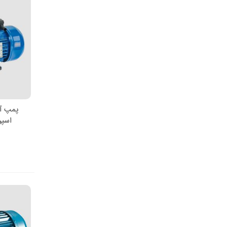
پمپ آ
اط
اسپرونی 2