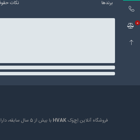
برندها
نکات حقوق
0
فروشگاه آنلاین اِچ‌وَک
HVAK
با بیش از 5 سال 