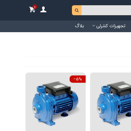
0
تجهیزات کنترلی
بلاگ
‎−5%