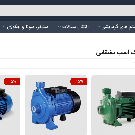
م های گرمایشی
انتقال سیالات
استخر، سونا و جکوزی
 اسب بشقابی
‎−5%
‎−15%