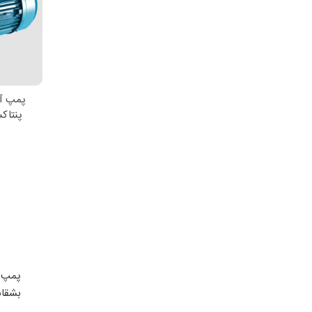
پمپ آ
اط
پنتاکس CM100/01
بشقاب