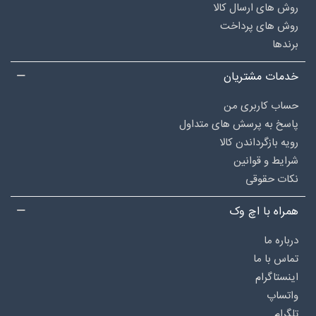
روش های ارسال کالا
روش های پرداخت
برندها
خدمات مشتریان
حساب کاربری من
پاسخ به پرسش های متداول
رویه بازگرداندن کالا
شرایط و قوانین
نکات حقوقی
تهویه مطبوع و سرمایش
همراه با اچ وک
درباره‌ ما
دبی فیلتراسیون: 4 الی 40 مترشامل انواع کولر گازی و اسپلیت، داکت
تماس با ما
اسپلیت، انواع فن کویل و مینی چیلر و تجهیزات جانبی آنها از جمله
اینستاگرام
انواع ترموستات فن کویل و داکت اسپلیت، گاز مبرد می‌باشد. سایر گروه
واتساپ
های کالایی که در این شاخه عرضه میشوند شامل پرده هوا و دستگاه
تلگرام
های تصفیه هوا می‌شود.