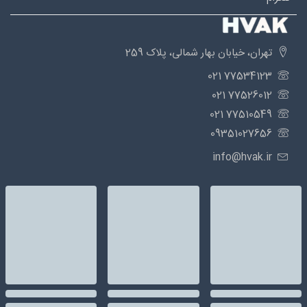
تهران، خیابان بهار شمالی، پلاک 259
77534123 021
77526012 021
77510549 021
09351027656
info@hvak.ir
سیستم های گرمایشی
موتورخانه شامل انواع دیگ های آبگرم چدنی و فولادی، مشعل و لوازم