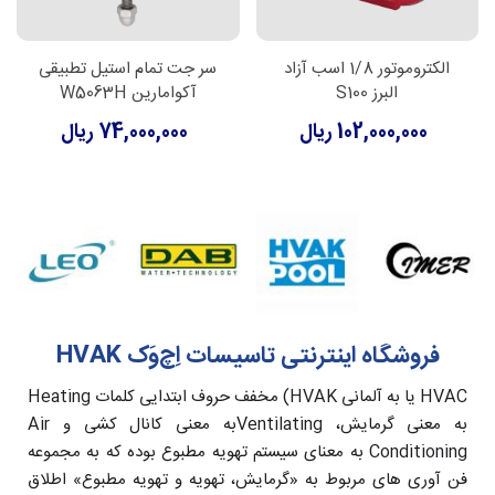
الکتروموتور 1/8 اسب آزاد
سر جت تمام استیل تطبیقی
البرز S100
آکوامارین W5063H
102,000,000 ریال
74,000,000 ریال
فروشگاه اینترنتی تاسیسات اِچ‌وَک HVAK
HVAC یا به آلمانی HVAK) مخفف حروف ابتدایی کلمات Heating
به معنی گرمایش، Ventilatingبه معنی کانال کشی و Air
Conditioning به معنای سیستم تهویه مطبوع بوده که به مجموعه
فن آوری های مربوط به «گرمایش، تهویه و تهویه مطبوع» اطلاق