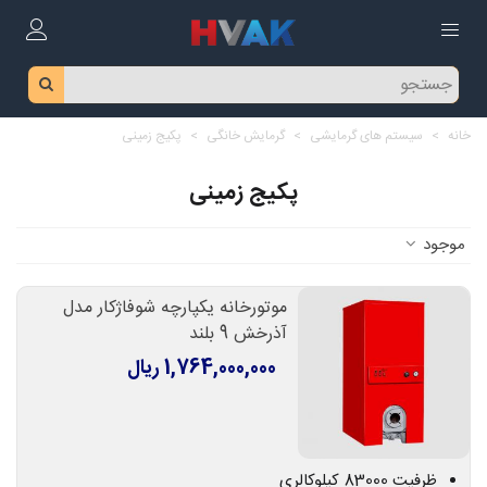
خانه
>
سیستم های گرمایشی
>
گرمایش خانگی
>
پکیج زمینی
پکیج زمینی
موجود
موتورخانه یکپارچه شوفاژکار مدل
آذرخش 9 بلند
1,764,000,000 ریال
ظرفیت 83000 کیلوکالری