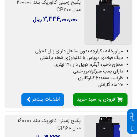
پکیج زمینی کالورپک بلند 200000
مدل CP200
3,334,000,000 ریال
موتورخانه یکپارچه بدون مشعل دارای پنل کنترلی
دیگ فولادی دوپاس با تکنولوژی شعله برگشتی
مخزن ذخیره آبگرم کویل دار 210 لیتری
دارای پمپ سیرکولاتور خطی
ظرفیت 200000 کیلوکالری
20 ماه گارانتی
افزودن به سبد خرید
اطلاعات بیشتر
فیلتر
پکیج زمینی کالورپک بلند 160000
مدل CP160