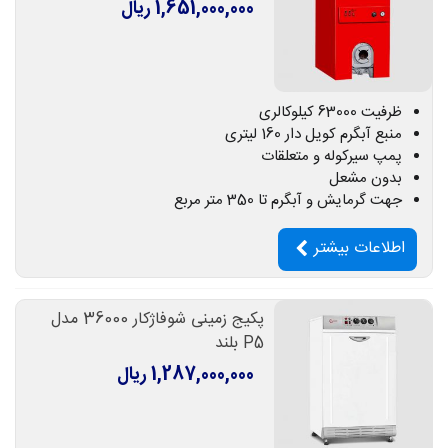
1,651,000,000 ریال
ظرفیت 63000 کیلوکالری
منبع آبگرم کویل دار 160 لیتری
پمپ سیرکوله و متعلقات
بدون مشعل
جهت گرمایش و آبگرم تا 350 متر مربع
اطلاعات بیشتر
پکیج زمینی شوفاژکار 36000 مدل
P5 بلند
1,287,000,000 ریال