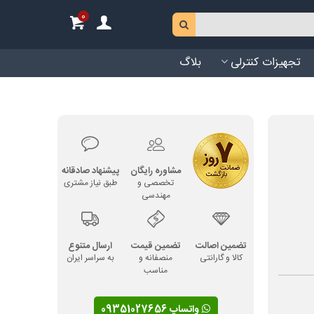
0
تجهیزات کنترلی
بلاگ
مشاوره رایگان
پیشنهاد صادقانه
تخصصی و
طبق نیاز مشتری
مهندسی
تضمین اصالت
تضمین قیمت
ارسال متنوع
کالا و گارانتی
منصفانه و
به سراسر ایران
مناسب
واتساپ 09351027656