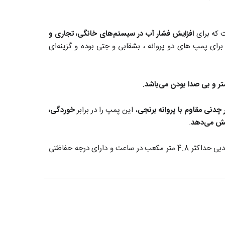
ت که برای
افزایش فشار آب در سیستم‌های خانگی، تجاری و
ای پمپ های دو پروانه ، بشقابی و جتی بوده و گزینه‌ای
 چدنی مقاوم با پروانه برنجی
، این پمپ را در برابر
خوردگی،
یش می‌دهد
.
حداکثر دمای سیال در پمپ طبقاتی افقی EMHm2-6 لئو LEO معادل 60+ درجه سانتیگراد بوده، حداکثر هد آن 45 متر همراه با حداکثر دبی حداکثر 4.8 متر مکعب در ساعت و دارای درجه حفاظتی