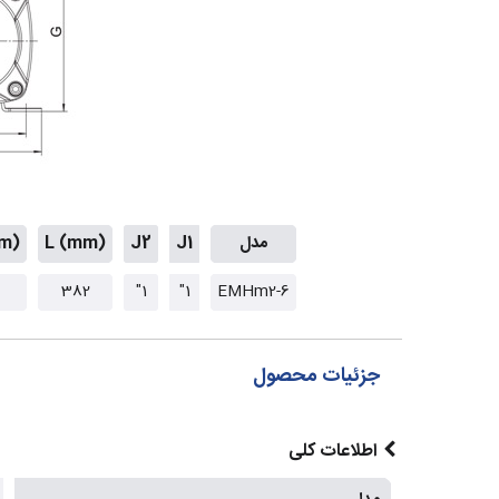
مدل
J1
J2
L (mm)
mm)
382
1"
1"
EMHm2-6
جزئیات محصول
اطلاعات کلی