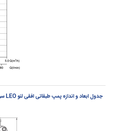
جدول ابعاد و اندازه پمپ طبقاتی افقی لئو LEO سری EMH(m)2