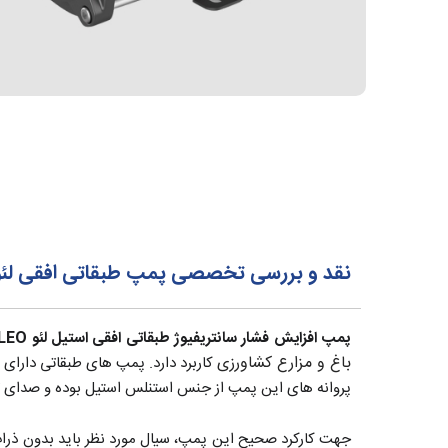
نقد و بررسی تخصصی پمپ طبقاتی افقی لئو LEO مدل MHm2-6
پمپ افزایش فشار سانتریفیوژ طبقاتی افقی استیل لئو LEO سری EMH
باغ و مزارع کشاورزی
کاربرد دارد. پمپ های طبقاتی دارای ه
پروانه های این پمپ از جنس استنلس استیل بوده و صدای تول
جهت کارکرد صحیح این پمپ، سیال مورد نظر باید بدون ذرات