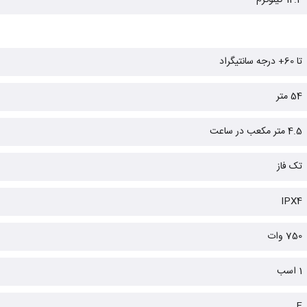
12.4 کیلوگرم
تا 60+ درجه سانتیگراد
54 متر
4.5 متر مکعب در ساعت
تک فاز
IPX4
750 وات
1 اسب
F