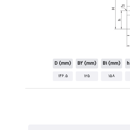
D (mm)
B2 (mm)
B1 (mm)
h
146.5
125
158