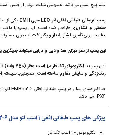
سیم پیچ مسی می‌باشد. همچنین شفت موتور از جنس استیل استلی 304 ساخته شده و ساختار آن از نوع کوپل مس
پمپ آبرسانی طبقاتی افقی لئو LEO سری EMH
یکی از مدل
صنعتی و کشاورزی
طراحی شده است. این پمپ با داشتن قطع
مناسب برای
تأمین فشار پایدار و یکنواخت آب
برای مصارف ر
این پمپ از نظر میزان هد و دبی و کارایی میتواند جایگزین پمپ 1.5 اسب دو پروانه در مصارف ساختمانی شود و مزیت آن، طول عمر بیشتر و بی صدا بود
این پمپ با
الکتروموتور تک‌فاز 1.0 اسب بخار (750 وات)
قا
زنگ‌زدگی و سایش مقاوم ساخته است
. همچنین،
سیستم آب
IPX4 می باشد.
ویژگی های پمپ طبقاتی افقی 1 اسب لئو مدل EMHm2-6
الکتروموتور 1.0 اسب تک فاز