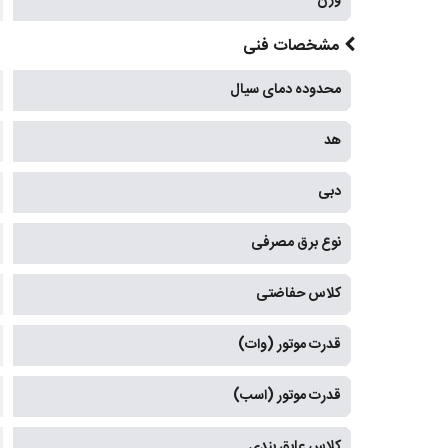
وزن
مشخصات فنی
محدوده دمای سیال
هد
دبی
نوع برق مصرفی
کلاس حفاضتی
قدرت موتور (وات)
قدرت موتور (اسب)
کلاس عایق بندی