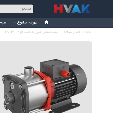
تهویه مطبوع
سیست
خانه
>
انتقال سیالات
>
پمپ طبقاتی افقی یک اسب لئو EMHm2-6