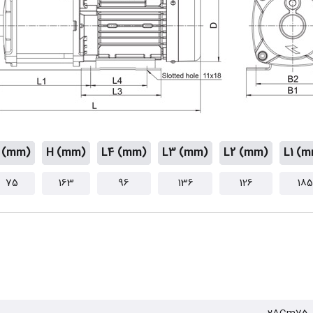
 (mm)
H (mm)
L4 (mm)
L3 (mm)
L2 (mm)
L1 (
75
163
96
136
126
185