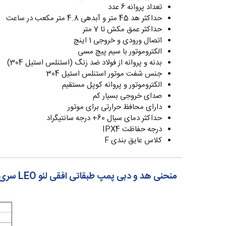
تعداد پروانه 6 عدد
حداکثر هد 45 متر و آبدهی 4.8 متر مکعب در ساعت
حداکثر عمق مکش تا 7 متر
اتصال ورودی و خروجی 1 اینچ
الکتروموتور با سیم پیچ مسی
بدنه و پروانه از فولاد ضد زنگ (استنلس استیل 304)
جنس شفت موتور استنلس استیل 304
الکتروموتور و پروانه کوپل مستقیم
صدای خروجی بسیار کم
دارای محافظ حرارتی برای موتور
حداکثر دمای سیال 60+ درجه سانتیگراد
درجه حفاظت IPX4
کلاس عایق بندی F
منحنی هد و دبی پمپ طبقاتی افقی لئو LEO سری EMH(m)2