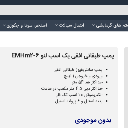
م های گرمایشی
انتقال سیالات
استخر، سونا و جکوزی
پمپ طبقاتی افقی یک اسب لئو EMHm2-6
پمپ سانتریفیوژ طبقاتی افقی
ورودی و خروجی 1 اینچ
حداکثر هد 54 متر
حداکثر دبی 4.5 متر مکعب در ساعت
الکتروموتور 1.0 اسب تک فاز
بدنه استیل و 6 پروانه استیل
بدون موجودی