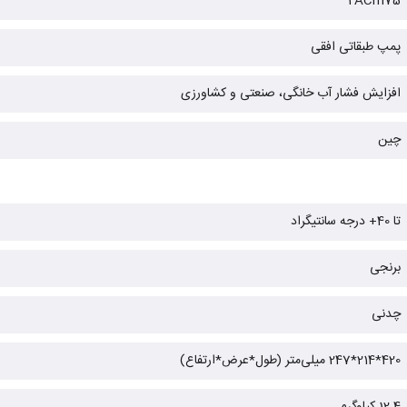
2ACm75
پمپ طبقاتی افقی
افزایش فشار آب خانگی، صنعتی و کشاورزی
چین
تا 40+ درجه سانتیگراد
برنجی
چدنی
420*214*247 میلی‌متر (طول*عرض*ارتفاع)