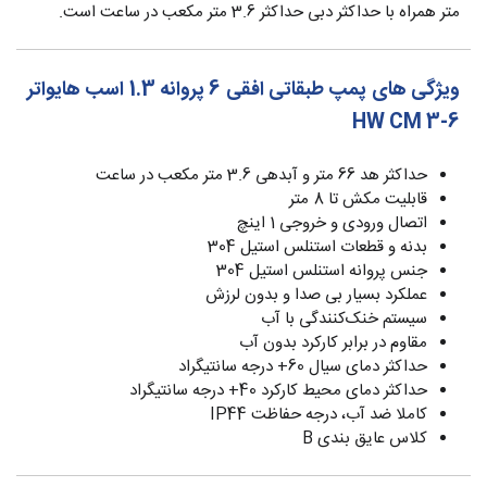
متر همراه با حداکثر دبی حداکثر 3.6 متر مکعب در ساعت است.
ویژگی های پمپ طبقاتی افقی 6 پروانه 1.3 اسب هایواتر
HW CM 3-6
حداکثر هد 66 متر و آبدهی 3.6 متر مکعب در ساعت
قابلیت مکش تا 8 متر
اتصال ورودی و خروجی 1 اینچ
بدنه و قطعات استنلس استیل 304
جنس پروانه استنلس استیل 304
عملکرد بسیار بی صدا و بدون لرزش
سیستم خنک‌کنندگی با آب
مقاوم در برابر کارکرد بدون آب
حداکثر دمای سیال 60+ درجه سانتیگراد
حداکثر دمای محیط کارکرد 40+ درجه سانتیگراد
کاملا ضد آب، درجه حفاظت IP44
کلاس عایق بندی B