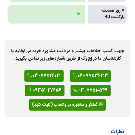
7 روز ضمانت
بازگشت کالا
جهت کسب اطلاعات بیشتر و دریافت مشاوره خرید می‌توانید با
کارشناسان ما در اِچ‌وَک از طریق شماره‌های زیر تماس بگیرید.
021-77526012
021-77534123
09351027656
021-77510549
گفتگو و مشاوره در واتساپ (کلیک کنید)
نظرات