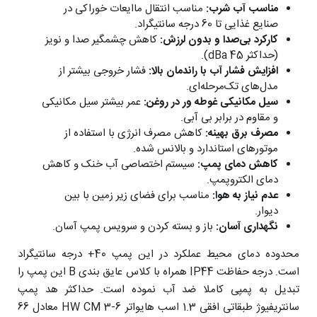
مناسب آب شرب:
مناسب انتقال ماایعات خوراکی در
صنایع غذایی تا 60 درجه سانتیگراد.
کارکرد بی‌صدا و بدون لرزش:
کاهش چشمگیر صدا و نویز
(حداکثر 45 dBa).
افزایش فشار آب با راندمان بالا:
فشار خروجی بیشتر از
مدل‌های تک‌مرحله‌ای.
سیل مکانیکی غوطه ور در روغن:
عمر بیشتر سیل مکانیکی
و مقاوم در برابر بی آبی.
مصرف برق بهینه:
کاهش مصرف انرژی با استفاده از
موتورهای استاندارد و بالانس شده.
کاهش دمای پمپ:
سیستم اختصاصی آب خنک و کاهش
دمای الکتروپمپ.
عدم نیاز به هوا:
مناسب برای فضای زیر زمین با بین
دیوار.
نگهداری آسان:
باز و بسته کردن و سرویس پمپ آسان.
محدوده دمای محیط عملکرد در این پمپ 40+ درجه سانتیگراد
است. درجه حفاظت IP44 همراه با کلاس عایق بندی B این پمپ را
تبدیل به پمپی کاملا ضد آب نموده است. حداکثر هد پمپ
سانتریفیوژ طبقاتی افقی 1.3 اسب هایواتر HW CM 3-6 معادل 66