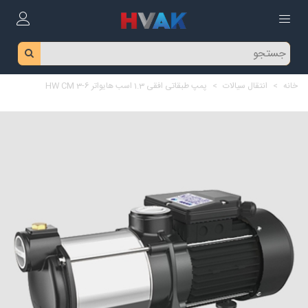
خانه
>
انتقال سیالات
>
پمپ طبقاتی افقی 1.3 اسب هایواتر HW CM 3-6