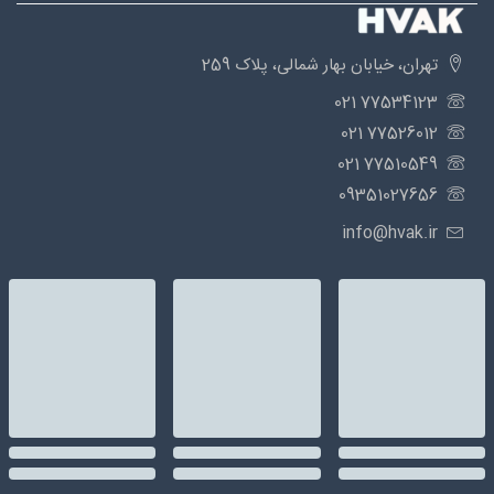
تهران، خیابان بهار شمالی، پلاک 259
77534123 021
77526012 021
77510549 021
09351027656
info@hvak.ir