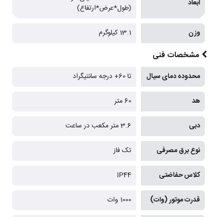
ابعاد
(طول*عرض*ارتفاع)
وزن
13.1 کیلوگرم
مشخصات فنی
محدوده دمای سیال
تا 60+ درجه سانتیگراد
هد
60 متر
دبی
3.6 متر مکعب در ساعت
نوع برق مصرفی
تک فاز
کلاس حفاضتی
IP44
قدرت موتور (وات)
1000 وات