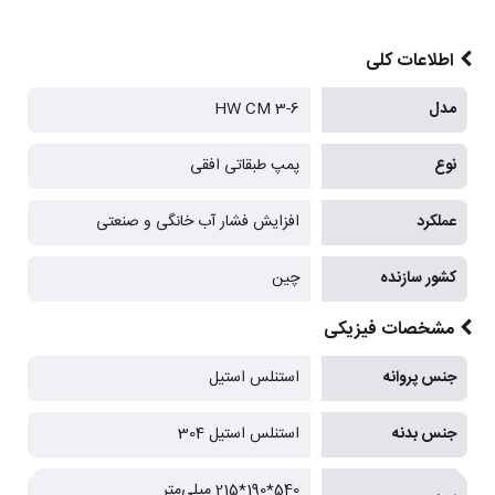
اطلاعات کلی
مدل
HW CM 3-6
نوع
پمپ طبقاتی افقی
عملکرد
افزایش فشار آب خانگی و صنعتی
کشور سازنده
چین
مشخصات فیزیکی
جنس پروانه
استنلس استیل
جنس بدنه
استنلس استیل 304
540*190*215 میلی‌متر