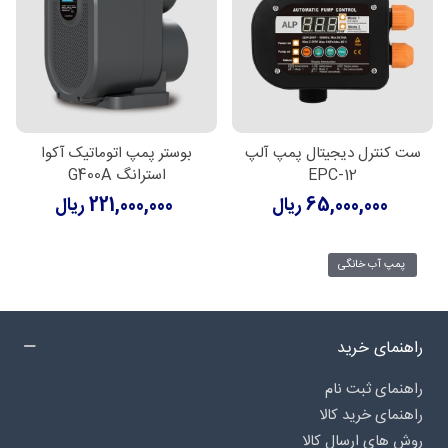
ست کنترل دیجیتال پمپ آلپ
بوستر پمپ اتوماتیک آکوا
EPC-12
استرانگ G400A
65,000,000 ریال
221,000,000 ریال
پمپ آب خانگی
راهنمای خرید
راهنمای ثبت نام
راهنمای خرید کالا
روش های ارسال کالا