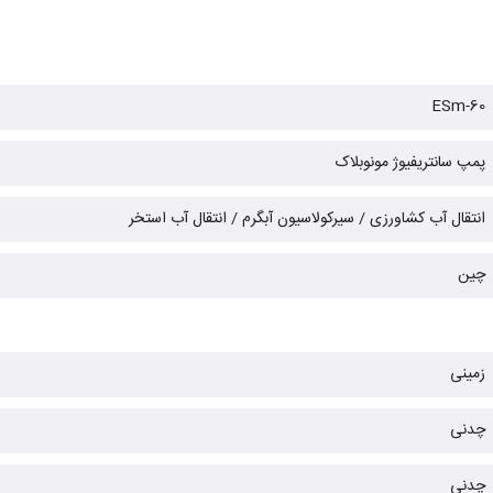
ESm-60
پمپ سانتریفیوژ مونوبلاک
انتقال آب کشاورزی / سیرکولاسیون آبگرم / انتقال آب استخر
چین
زمینی
چدنی
چدنی