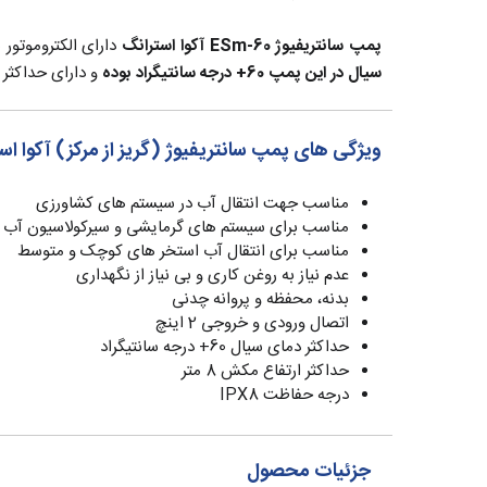
پمپ سانتریفیوژ
ESm-60 آکوا استرانگ
دارای الکتروموتور های استاندارد با حفاظتی IPX8 (مقاوم د
سیال در این پمپ 60+ درجه سانتیگراد بوده
و دارای حداکثر هد 22 متر و حداکثر دبی آبدهی 24 متر مکعب در
ویژگی های پمپ سانتریفیوژ (گریز از مرکز) آکوا استر
مناسب جهت انتقال آب در سیستم های کشاورزی
مناسب برای سیستم های گرمایشی و سیرکولاسیون آب 
مناسب برای انتقال آب استخر های کوچک و متوسط
عدم نیاز به روغن کاری و بی نیاز از نگهداری
بدنه، محفظه و پروانه چدنی
اتصال ورودی و خروجی 2 اینچ
حداکثر دمای سیال 60+ درجه سانتیگراد
حداکثر ارتفاع مکش 8 متر
درجه حفاظت IPX8
جزئیات محصول