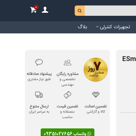
0
تجهیزات کنترلی
بلاگ
مشاوره رایگان
پیشنهاد صادقانه
تخصصی و
طبق نیاز مشتری
مهندسی
تضمین اصالت
تضمین قیمت
ارسال متنوع
کالا و گارانتی
منصفانه و
به سراسر ایران
مناسب
واتساپ 09351027656