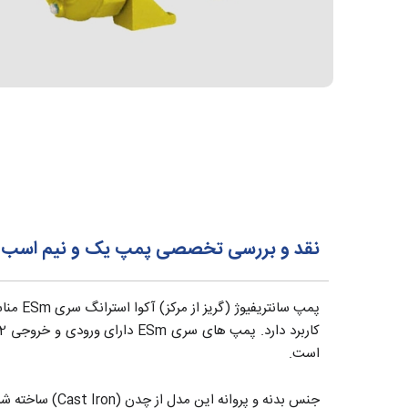
نقد و بررسی تخصصی پمپ یک و نیم اسب 2 اینچ آکوا استرانگ سری ESm
پمپ سا
کاربرد دارد. پمپ های سری ESm دارای ورودی و خروجی 2 اینچ بوده و
است.
جنس بدنه و پروانه این مدل از چدن (Cast Iron) ساخته شده است. حداکثر ارتفاع مکش در یان پمپ 8 متر می‌باشد.