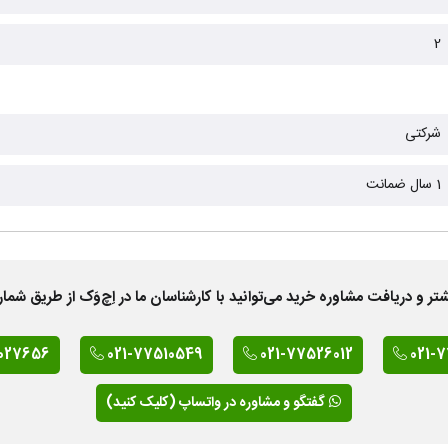
2
شرکتی
1 سال ضمانت
 دریافت مشاوره خرید می‌توانید با کارشناسان ما در اِچ‌وَک از طریق شمار
027656
021-77510549
021-77526012
021-
گفتگو و مشاوره در واتساپ (کلیک کنید)