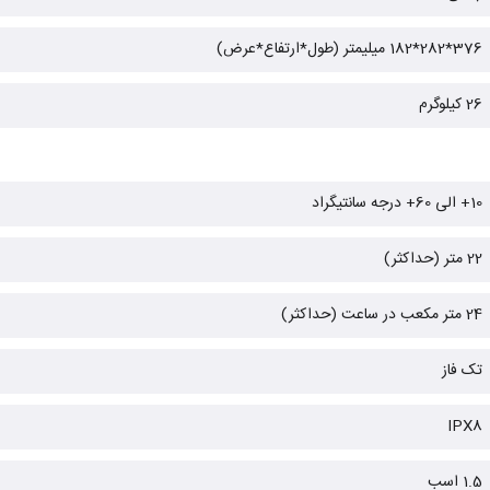
376*282*182 میلیمتر (طول*ارتفاع*عرض)
26 کیلوگرم
10+ الی 60+ درجه سانتیگراد
22 متر (حداکثر)
24 متر مکعب در ساعت (حداکثر)
تک فاز
IPX8
1.5 اسب