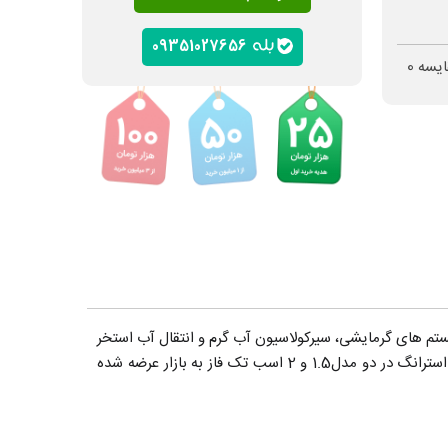
09351027656
ایسه
0
الیت های کشاورزی، سیستم های گرمایشی، سیرکولاسیون آب گرم و انتقال آب استخر
پمپ های سری ESm آکوا استرانگ در دو مدل1.5 و 2 اسب تک فاز به بازار عرضه شده