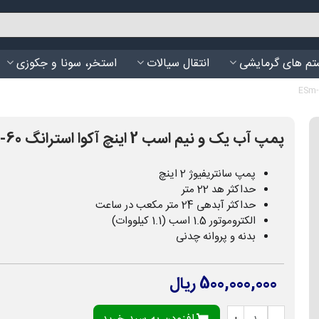
م های گرمایشی
انتقال سیالات
استخر، سونا و جکوزی
پمپ آب یک و نیم اسب 2 اینچ آکوا استرانگ ESm-60
پمپ سانتریفیوژ 2 اینچ
حداکثر هد 22 متر
حداکثر آبدهی 24 متر مکعب در ساعت
الکتروموتور 1.5 اسب (1.1 کیلووات)
بدنه و پروانه چدنی
500,000,000 ریال