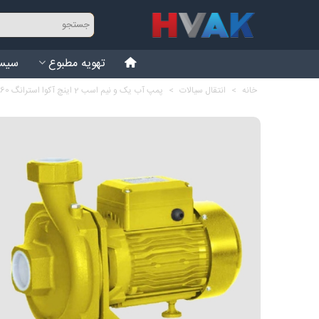
تهویه مطبوع
سیست
خانه
>
انتقال سیالات
>
پمپ آب یک و نیم اسب 2 اینچ آکوا استرانگ ESm-60