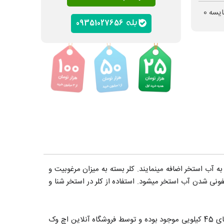
ایسه
0
09351027656
به آب استخر اضافه مینمایند. کلر بسته به میزان مرغوبیت و
ی شدن آب استخر میشود. استفاده از کلر در استخر شنا و
آکوافیت یکی از برندهای شناخته شده پودر کلر در بازار بوده که دارای خلوص بالا و ساخت هندوستان می‌باشد. این محصول در بشکه های 45 کیلویی موجود بوده و توسط فروشگاه آنلاین اچ وک