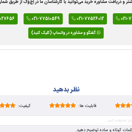
 دریافت مشاوره خرید می‌توانید با کارشناسان ما در اِچ‌وَک از طریق شمار
027656
021-77510549
021-77526012
021-
گفتگو و مشاوره در واتساپ (کلیک کنید)
نظر بدهید
قابلیت ها:
کیفیت:
ز کلمات کوتاه و ساده توضیح دهید.