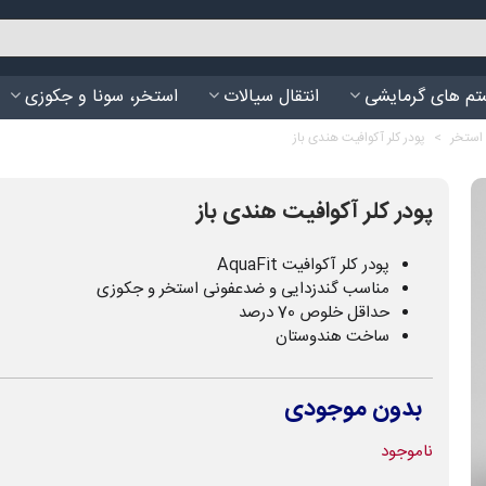
م های گرمایشی
انتقال سیالات
استخر، سونا و جکوزی
 استخر
>
پودر کلر آکوافیت هندی باز
پودر کلر آکوافیت هندی باز
پودر کلر آکوافیت AquaFit
مناسب گندزدایی و ضدعفونی استخر و جکوزی
حداقل خلوص 70 درصد
ساخت هندوستان
بدون موجودی
ناموجود