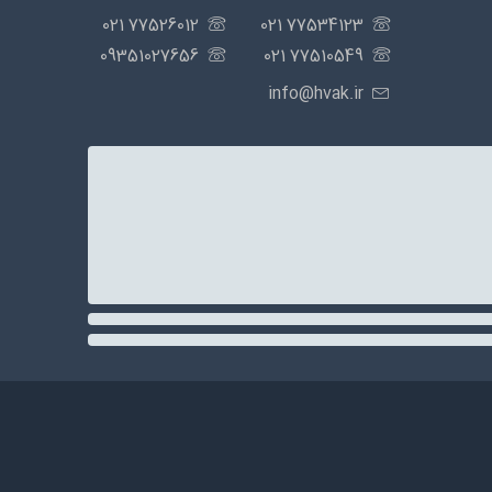
77526012 021
77534123 021
09351027656
77510549 021
info@hvak.ir