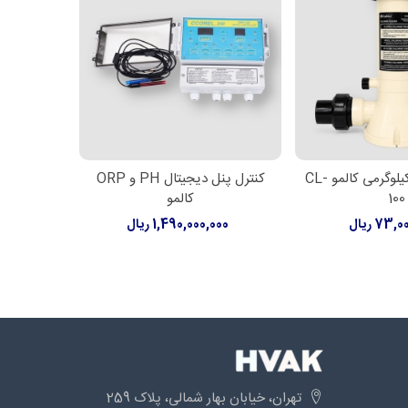
کلرزن خطی 2 کیلوگرمی کالمو CL-
کنترل پنل دیجیتال PH و ORP
 بیشتر
اطلاعات بیشتر
اط
100
کالمو
73 ریال
1,490,000,000 ریال
000
تهران، خیابان بهار شمالی، پلاک 259