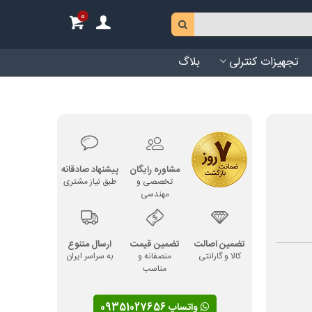
0
تجهیزات کنترلی
بلاگ
مشاوره رایگان
پیشنهاد صادقانه
تخصصی و
طبق نیاز مشتری
مهندسی
تضمین اصالت
تضمین قیمت
ارسال متنوع
کالا و گارانتی
منصفانه و
به سراسر ایران
مناسب
واتساپ 09351027656