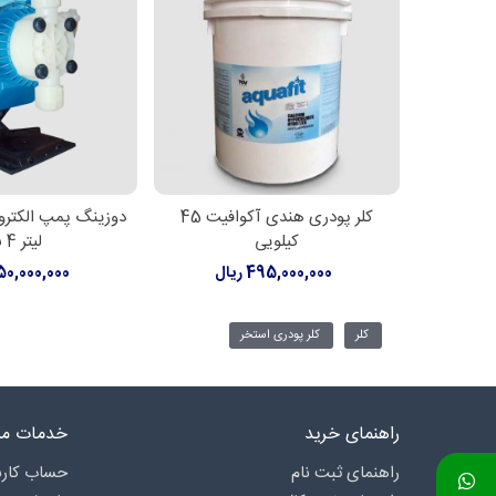
کلر پودری هندی آکوافیت 45
اطلاعات بیشتر
اطلاعات بیشت
کیلویی
لیتر 4 بار
495,000,000 ریال
850,000,000 ر
کلر
کلر پودری استخر
راهنمای خرید
خدمات مش
راهنمای ثبت نام
حساب کارب