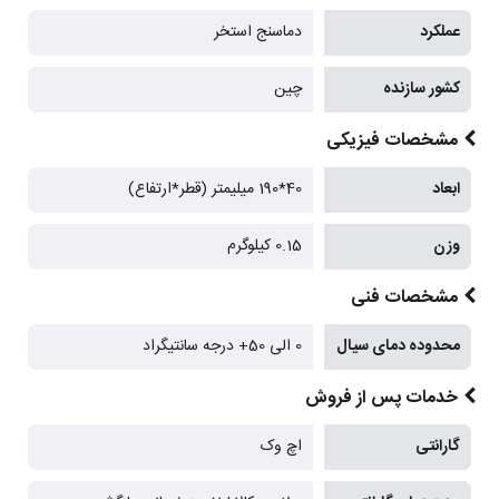
عملکرد
دماسنج استخر
کشور سازنده
چین
مشخصات فیزیکی
ابعاد
40*190 میلیمتر (قطر*ارتفاع)
وزن
0.15 کیلوگرم
مشخصات فنی
محدوده دمای سیال
0 الی 50+ درجه سانتیگراد
خدمات پس از فروش
گارانتی
اچ وک