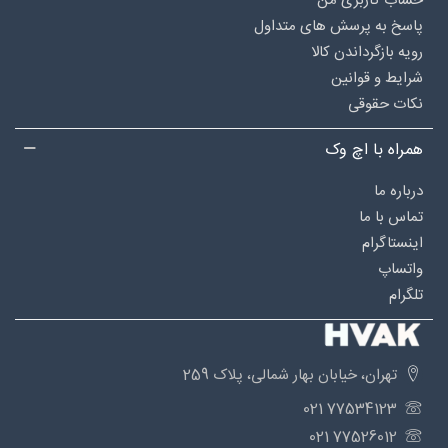
حساب کاربری من
پاسخ به پرسش های متداول
رویه بازگرداندن کالا
شرایط و قوانین
نکات حقوقی
همراه با اچ وک
درباره‌ ما
تماس با ما
اینستاگرام
واتساپ
تلگرام
تهران، خیابان بهار شمالی، پلاک 259
77534123 021
77526012 021