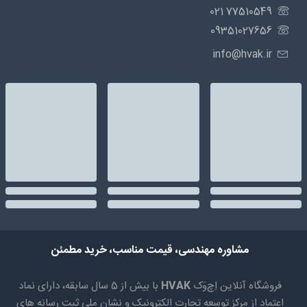
77510549 021
09351027656
info@hvak.ir
مشاوره مهندسی، قیمت مناسب، خرید مطمئن
فروشگاه آنلاین اِچ‌وَک
HVAK
با بیش از 5 سال سابقه، دارای نماد
اعتماد از مرکز توسعه تجارت الکترونیک و نشان ملی ثبت رسانه های