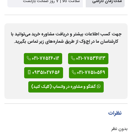
مدت زمان گارانتی
سلامت کالا | 7 روز ضمانت بازگشت
جهت کسب اطلاعات بیشتر و دریافت مشاوره خرید می‌توانید با
کارشناسان ما در اِچ‌وَک از طریق شماره‌های زیر تماس بگیرید.
021-77526012
021-77534123
09351027656
021-77510549
گفتگو و مشاوره در واتساپ (کلیک کنید)
نظرات
بدون نظر