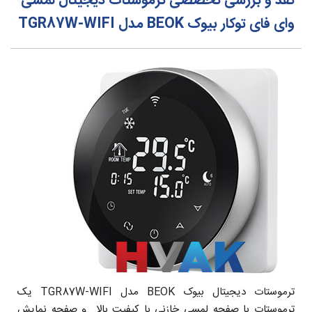
نقد و بررسی تخصصی ترموستات دیجیتال لمسی
وای فای توکار بیوک BEOK مدل TGR87W-WIFI
ترموستات دیجیتال بیوک BEOK مدل TGR87W-WIFI یک
ترموستات با صفحه لمسی خازنی با کیفیت بالا و صفحه نمایش