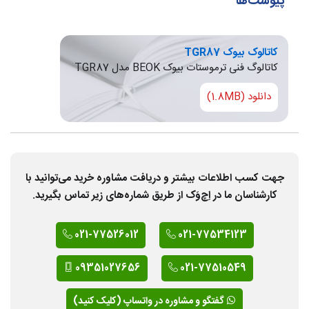
پیوست‌ها
کاتالوک بیوک TGR87
کاتالوگ فنی ترموستات بیوک BEOK مدل TGR87
دانلود (1.8MB)
جهت کسب اطلاعات بیشتر و دریافت مشاوره خرید می‌توانید با
کارشناسان ما در اِچ‌وَک از طریق شماره‌های زیر تماس بگیرید.
021-77526012
021-77534123
09351027656
021-77510549
گفتگو و مشاوره در واتساپ (کلیک کنید)