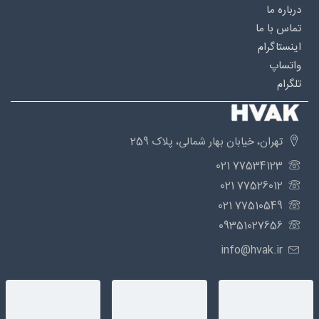
درباره‌ ما
تماس با ما
اینستاگرام
واتساپ
تلگرام
تهران، خیابان بهار شمالی، پلاک 259
77534123 021
77526012 021
77510549 021
09351027656
info@hvak.ir