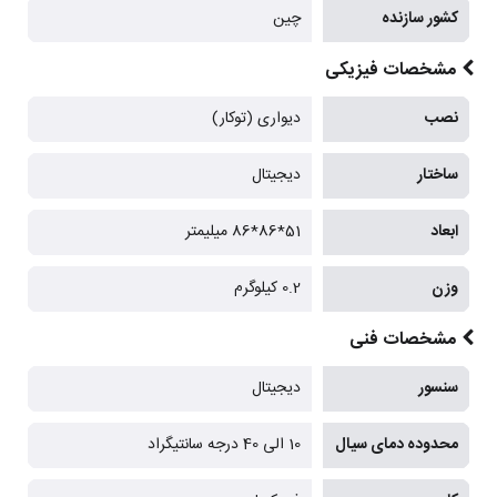
کشور سازنده
چین
مشخصات فیزیکی
نصب
دیواری (توکار)
ساختار
دیجیتال
ابعاد
51*86*86 میلیمتر
وزن
0.2 کیلوگرم
مشخصات فنی
سنسور
دیجیتال
محدوده دمای سیال
10 الی 40 درجه سانتیگراد