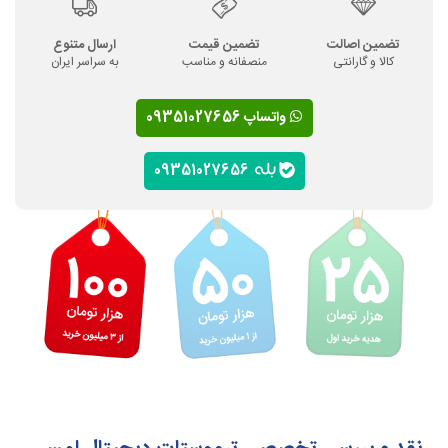
تضمین اصالت
تضمین قیمت
ارسال متنوع
کالا و گارانتی
منصفانه و مناسب
به سراسر ایران
واتساپ 09351027656
09351027656