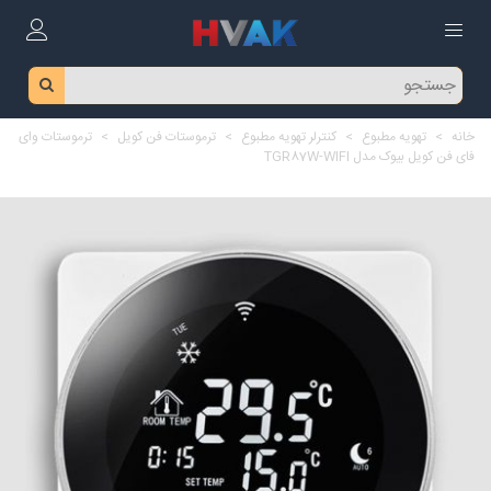
خانه
>
تهویه مطبوع
>
کنترلر تهویه مطبوع
>
ترموستات فن کویل
>
ترموستات وای
فای فن کویل بیوک مدل TGR87W-WIFI