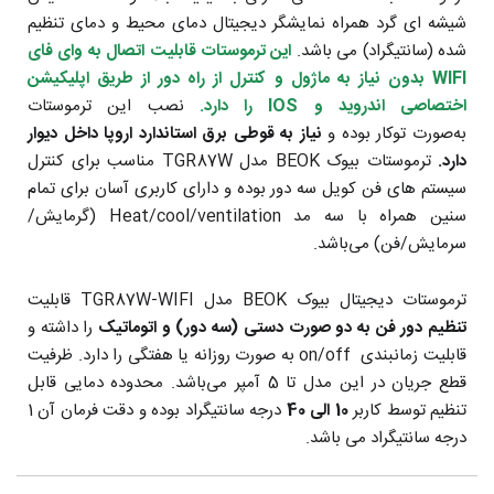
شیشه ای گرد همراه نمایشگر دیجیتال دمای محیط و دمای تنظیم
شده (سانتیگراد) می باشد.
این ترموستات قابلیت اتصال به وای فای
WIFI بدون نیاز به ماژول و کنترل از راه دور از طریق اپلیکیشن
اختصاصی اندروید و IOS را دارد.
نصب این ترموستات
به‌صورت توکار بوده و
نیاز به قوطی برق استاندارد اروپا داخل دیوار
دارد.
ترموستات بیوک BEOK مدل TGR87W مناسب برای کنترل
سیستم های فن کویل سه دور بوده و دارای کاربری آسان برای تمام
سنین همراه با سه مد Heat/cool/ventilation (گرمایش/
سرمایش/فن) می‌باشد.
ترموستات دیجیتال بیوک BEOK مدل TGR87W-WIFI قابلیت
تنظیم دور فن به دو صورت دستی (سه دور) و اتوماتیک
را داشته و
قابلیت زمانبندی on/off به صورت روزانه یا هفتگی را دارد. ظرفیت
قطع جریان در این مدل تا 5 آمپر می‌باشد. محدوده دمایی قابل
تنظیم توسط کاربر
10 الی 40
درجه سانتیگراد بوده و دقت فرمان آن 1
درجه سانتیگراد می باشد.