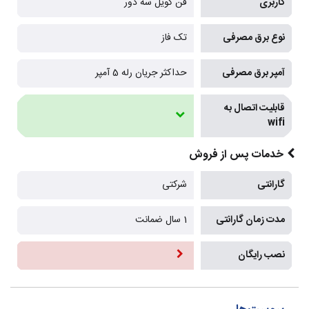
کاربری
فن کویل سه دور
نوع برق مصرفی
تک فاز
آمپر برق مصرفی
حداکثر جریان رله 5 آمپر
قابلیت اتصال به
wifi
خدمات پس از فروش
گارانتی
شرکتی
مدت زمان گارانتی
1 سال ضمانت
نصب رایگان