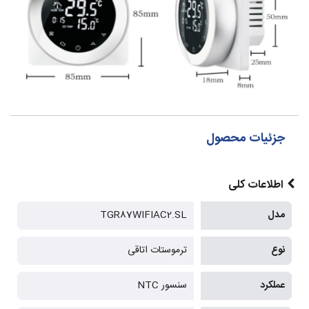
جزئیات محصول
اطلاعات کلی
مدل
TGR87WIFIAC2.SL
نوع
ترموستات اتاقی
عملکرد
سنسور NTC