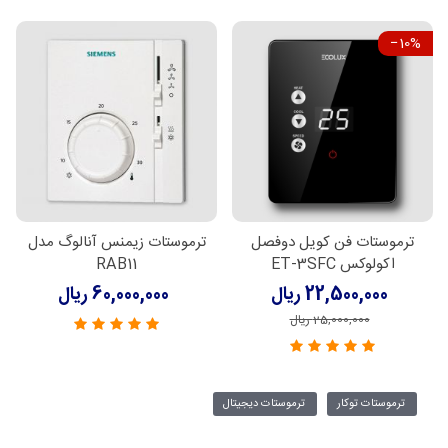
‎−10%
ترموستات فن کویل دوفصل
ترموستات زیمنس آنالوگ مدل
اکولوکس ET-3SFC
RAB11
22,500,000 ریال
60,000,000 ریال
25,000,000 ریال
ترموستات توکار
ترموستات دیجیتال