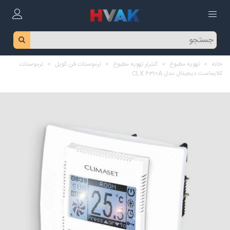
خانه
>
تهویه مطبوع
>
کنترلر تهویه مطبوع
>
ترموستات فن کویل
>
ترموستات
کلایماست دیجیتال مدل CLX 6310A