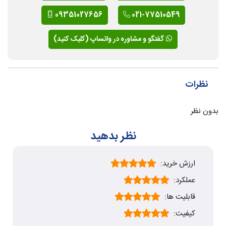
09351027656
021-77510549
گفتگو و مشاوره در واتساپ (کلیک کنید)
نظرات
بدون نظر
نظر بدهید
ارزش خرید:
عملکرد:
قابلیت ها:
کیفیت: