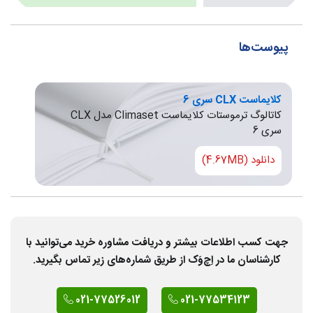
پیوست‌ها
کلایماست CLX سری 6
کاتالوگ ترموستات کلایماست Climaset مدل CLX
سری 6
دانلود (4.67MB)
جهت کسب اطلاعات بیشتر و دریافت مشاوره خرید می‌توانید با
کارشناسان ما در اِچ‌وَک از طریق شماره‌های زیر تماس بگیرید.
021-77526012
021-77534123