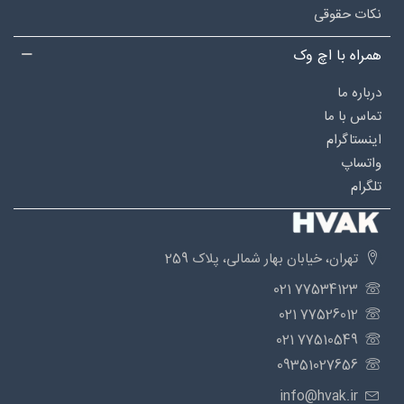
نکات حقوقی
همراه با اچ وک
درباره‌ ما
تماس با ما
اینستاگرام
واتساپ
تلگرام
تهران، خیابان بهار شمالی، پلاک 259
77534123 021
77526012 021
77510549 021
09351027656
info@hvak.ir