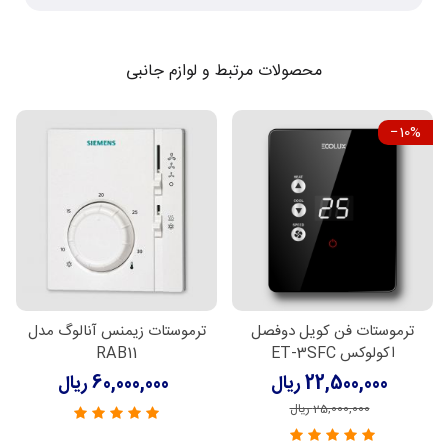
محصولات مرتبط و لوازم جانبی
‎−10%
ترموستات فن کویل دوفصل
ترموستات زیمنس آنالوگ مدل
اکولوکس ET-3SFC
RAB11
22,500,000 ریال
60,000,000 ریال
25,000,000 ریال