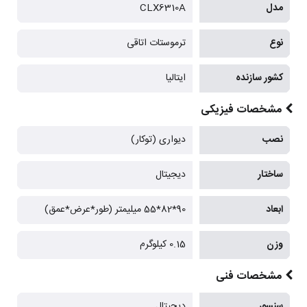
مدل
CLX6310A
نوع
ترموستات اتاقی
کشور سازنده
ایتالیا
مشخصات فیزیکی
نصب
دیواری (توکار)
ساختار
دیجیتال
ابعاد
90*82*55 میلیمتر (طور*عرض*عمق)
وزن
0.15 کیلوگرم
مشخصات فنی
سنسور
دیجیتال