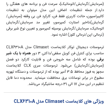
(سرمایش/گرمایش/اتوماتیک)، سرعت فن و برنامه های هفتگی را
دارد.از جمله تنظیمات اضافی این مدل میتوان به تنظیمات
کالیبراسیون، حالت کاربری فقط فن، کارکرد فن بی وقفه (سرمایش/
گرمایش)،تاخیر استارت کمپرسور، تغییر مد سرمایش/گرمایش
اتوماتیک، سرمایش/گرمایش بوسیله کمپرسور و تعیین نوع شیر برقی
(نرمالی اپن/نرمالی کلوز) اشاره نمود.
ترموستات دیجیتال توکار کلایماست Climaset مدل CLX6310A
مناسب برای کنترل فن کویل سقفی/داکتی 3 دور
همراه با یک شیر
برقی
بوده که شامل سه خروجی فن و قابلیت کارکرد دو فصل
(سرمایش/گرمایش) می‌شود. ترموستات سری CLX کلایماست
مجهز به فیوز محافظ 3.5 آمپر بوده که از ترموستات و دستگاه تهویه
مطبوع در برابر نوسانات برق محافظت مینماید. محدوده دما قابل
تنظیم در این مدل 17 الی 31 درجه سانتیگراد می‌باشد.
ویژگی های کلایماست Climaset مدل CLX6310A