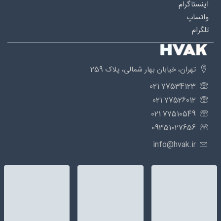
اینستاگرام
واتساپ
تلگرام
تهران، خیابان بهار شمالی، پلاک 259
77534123 021
77526012 021
77510549 021
09351027656
info@hvak.ir