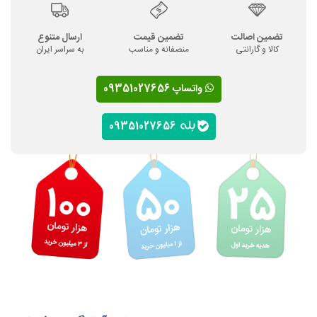
تضمین اصالت
تضمین قیمت
ارسال متنوع
کالا و گارانتی
منصفانه و مناسب
به سراسر ایران
واتساپ 09351027656
09351027656