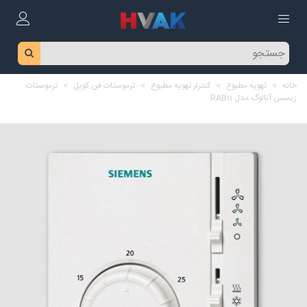
خانه
>
تهویه مطبوع
>
کنترلر تهویه مطبوع
>
ترموستات فن کویل
>
ترموستات
زیمنس آنالوگ مدل RAB11