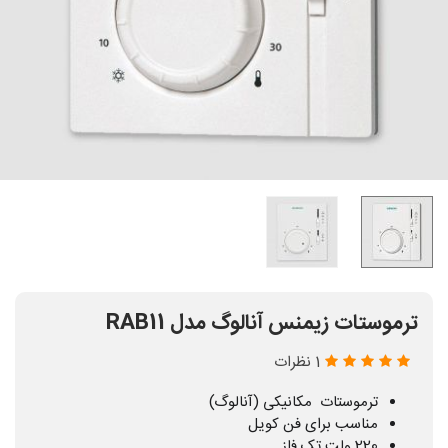
ترموستات زیمنس آنالوگ مدل RAB11
1 نظرات
ترموستات مکانیکی (آنالوگ)
مناسب برای فن کویل
220 ولت تک فاز