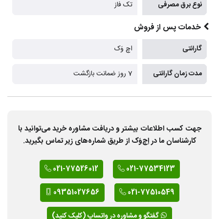
نوع برق مصرفی
تک فاز
خدمات پس از فروش
گارانتی
اچ وَک
مدت زمان گارانتی
7 روز ضمانت بازگشت
جهت کسب اطلاعات بیشتر و دریافت مشاوره خرید می‌توانید با
کارشناسان ما در اِچ‌وَک از طریق شماره‌های زیر تماس بگیرید.
021-77526012
021-77534123
09351027656
021-77510549
گفتگو و مشاوره در واتساپ (کلیک کنید)