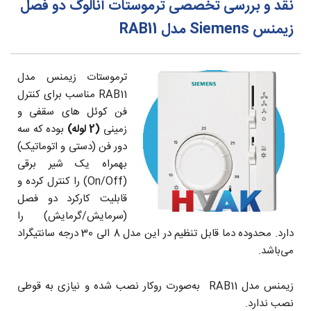
نقد و بررسی تخصصی ترموستات آنالوگ دو فصل
زیمنس Siemens مدل RAB11
ترموستات زیمنس مدل
RAB11 مناسب برای کنترل
فن کوئل های سقفی و
زمینی
(2 لوله)
بوده که سه
دور فن (دستی و اتوماتیک)
بهمراه یک شیر برقی
(On/Off) را کنترل کرده و
قابلیت کارکرد دو فصل
(سرمایش/گرمایش) را
دارد. محدوده دما قابل تنظیم در این مدل 8 الی 30 درجه سانتیگراد
می‌باشد.
زیمنس مدل RAB11 به‌صورت روکار نصب شده و نیازی به قوطی
نصب ندارد.