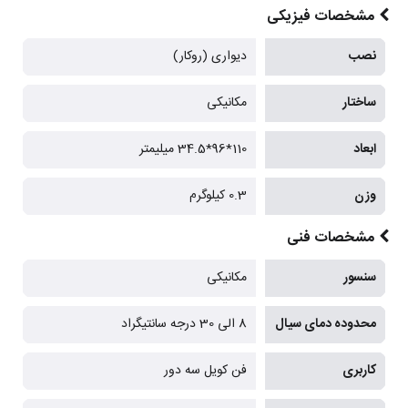
مشخصات فیزیکی
نصب
دیواری (روکار)
ساختار
مکانیکی
ابعاد
110*96*34.5 میلیمتر
وزن
0.3 کیلوگرم
مشخصات فنی
سنسور
مکانیکی
محدوده دمای سیال
8 الی 30 درجه سانتیگراد
کاربری
فن کویل سه دور