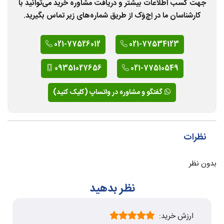
جهت کسب اطلاعات بیشتر و دریافت مشاوره خرید می‌توانید با
کارشناسان ما در اِچ‌وَک از طریق شماره‌های زیر تماس بگیرید.
021-77526012
021-77534123
09351027656
021-77510549
گفتگو و مشاوره در واتساپ (کلیک کنید)
نظرات
بدون نظر
نظر بدهید
ارزش خرید: