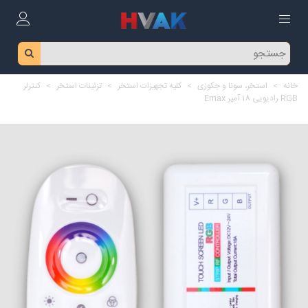
خانه
>
استخر، سونا و جکوزی
>
کلیه تجهیزات استخر
>
تزئینات استخر
>
کنترلر
RGB رادیویی 18 آمپر Emax