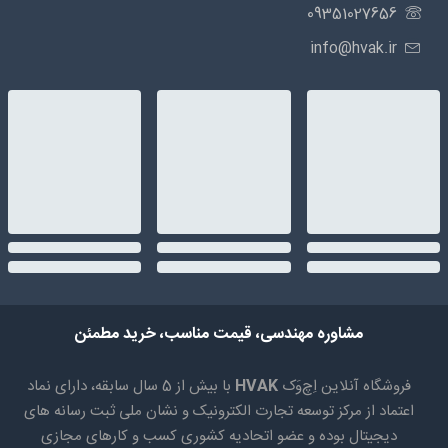
09351027656
info@hvak.ir
مشاوره مهندسی، قیمت مناسب، خرید مطمئن
فروشگاه آنلاین اِچ‌وَک
HVAK
با بیش از 5 سال سابقه، دارای نماد
اعتماد از مرکز توسعه تجارت الکترونیک و نشان ملی ثبت رسانه های
دیجیتال بوده و عضو اتحادیه کشوری کسب و کارهای مجازی