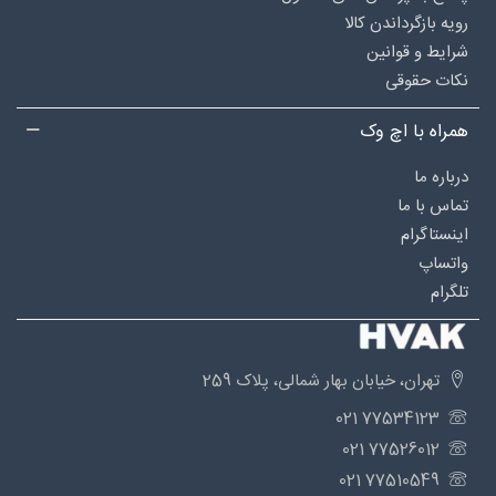
رویه بازگرداندن کالا
شرایط و قوانین
نکات حقوقی
همراه با اچ وک
درباره‌ ما
تماس با ما
اینستاگرام
واتساپ
تلگرام
تهران، خیابان بهار شمالی، پلاک 259
77534123 021
77526012 021
77510549 021