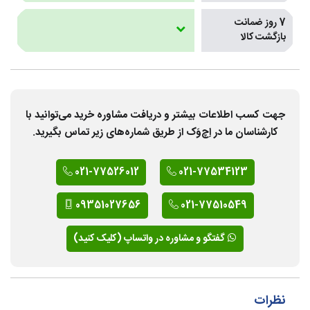
7 روز ضمانت
بازگشت کالا
جهت کسب اطلاعات بیشتر و دریافت مشاوره خرید می‌توانید با
کارشناسان ما در اِچ‌وَک از طریق شماره‌های زیر تماس بگیرید.
021-77526012
021-77534123
09351027656
021-77510549
گفتگو و مشاوره در واتساپ (کلیک کنید)
نظرات