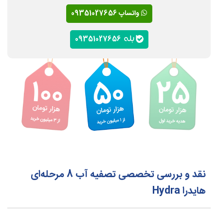
واتساپ 09351027656
09351027656
نقد و بررسی تخصصی تصفیه آب 8 مرحله‌ای
هایدرا Hydra