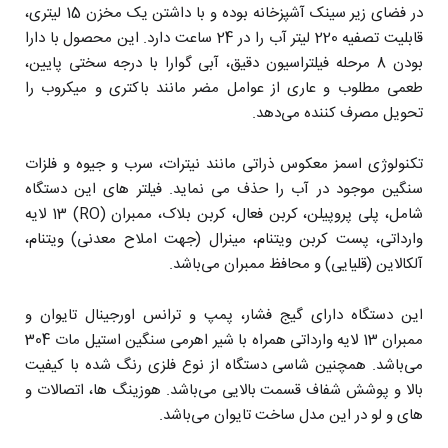
در فضای زیر سینک آشپزخانه بوده و با داشتن یک مخزن 15 لیتری،
قابلیت تصفیه 220 لیتر آب را در 24 ساعت دارد. این محصول با دارا
بودن 8 مرحله فیلتراسیون دقیق، آبی گوارا با درجه سختی پایین،
طعمی مطلوب و عاری از عوامل مضر مانند باکتری و میکروب را
تحویل مصرف کننده می‌دهد.
تکنولوژی اسمز معکوس ذراتی مانند نیترات، سرب و جیوه و فلزات
سنگین موجود در آب را حذف می نماید. فیلتر های این دستگاه
شامل، پلی پروپیلن، کربن فعال، کربن بلاک، ممبران (RO) 13 لایه
وارداتی، پست کربن ویتنام، مینرال (جهت املاح معدنی) ویتنام،
آلکالاین (قلیایی) و محافظ ممبران می‌باشد.
این دستگاه دارای گیج فشار، پمپ و ترانس اورجینال تایوان و
ممبران 13 لایه وارداتی همراه با شیر اهرمی سنگین استیل مات 304
می‌باشد. همچنین شاسی دستگاه از نوع فلزی رنگ شده با کیفیت
بالا و پوشش شفاف قسمت بالایی می‌باشد. هوزینگ ها، اتصالات و
های و لو در این مدل ساخت تایوان می‌باشد.