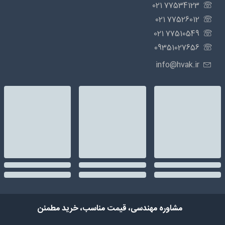
77534123 021
77526012 021
77510549 021
09351027656
info@hvak.ir
مشاوره مهندسی، قیمت مناسب، خرید مطمئن