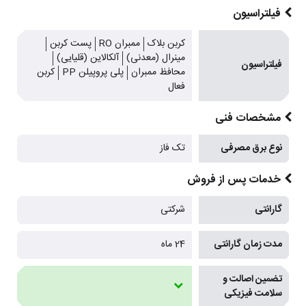
فیلتراسیون
کربن بلاک
ممبران RO
پست کربن
مینرال (معدنی)
آلکالاین (قلیایی)
فیلتراسیون
محافظ ممبران
پلی پروپیلن PP
کربن
فعال
مشخصات فنی
نوع برق مصرفی
تک فاز
خدمات پس از فروش
گارانتی
شرکتی
مدت زمان گارانتی
24 ماه
تضمین اصالت و
سلامت فیزیکی