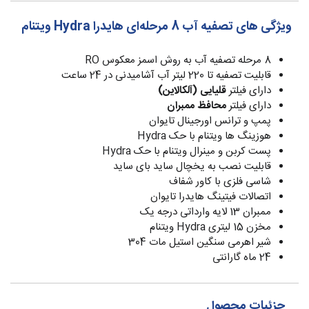
ویژگی های تصفیه آب 8 مرحله‌ای هایدرا Hydra ویتنام
8 مرحله تصفیه آب به روش اسمز معکوس RO
قابلیت تصفیه تا 220 لیتر آب آشامیدنی در 24 ساعت
دارای فیلتر
قلیایی (آلکالاین)
دارای فیلتر
محافظ ممبران
پمپ و ترانس اورجینال تایوان
هوزینگ ها ویتنام با حک Hydra
پست کربن و مینرال ویتنام با حک Hydra
قابلیت نصب به یخچال ساید بای ساید
شاسی فلزی با کاور شفاف
اتصالات فیتینگ هایدرا تایوان
ممبران 13 لایه وارداتی درجه یک
مخزن 15 لیتری Hydra ویتنام
شیر اهرمی سنگین استیل مات 304
24 ماه گارانتی
جزئیات محصول