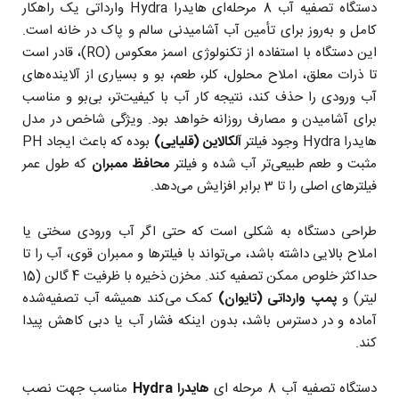
دستگاه تصفیه آب 8 مرحله‌ای هایدرا Hydra وارداتی یک راهکار
کامل و به‌روز برای تأمین آب آشامیدنی سالم و پاک در خانه است.
این دستگاه با استفاده از تکنولوژی اسمز معکوس (RO)، قادر است
تا ذرات معلق، املاح محلول، کلر، طعم، بو و بسیاری از آلاینده‌های
آب ورودی را حذف کند، نتیجه کار آب با کیفیت‌تر، بی‌بو و مناسب
برای آشامیدن و مصارف روزانه خواهد بود. ویژگی شاخص در مدل
هایدرا Hydra وجود فیلتر
آلکالاین (قلیایی)
بوده که باعث ایجاد PH
مثبت و طعم طبیعی‌تر آب شده و فیلتر
محافظ ممبران
که طول عمر
فیلتر‌های اصلی را تا 3 برابر افزایش می‌دهد.
طراحی دستگاه به شکلی است که حتی اگر آب ورودی سختی یا
املاح بالایی داشته باشد، می‌تواند با فیلترها و ممبران قوی، آب را تا
حداکثر خلوص ممکن تصفیه کند. مخزن ذخیره با ظرفیت 4 گالن (15
لیتر) و
پمپ وارداتی (تایوان)
کمک می‌کند همیشه آب تصفیه‌شده
آماده و در دسترس باشد، بدون اینکه فشار آب یا دبی کاهش پیدا
کند.
دستگاه تصفیه آب 8 مرحله ای
هایدرا Hydra
مناسب جهت نصب