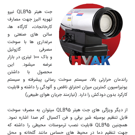
جت هیتر QLB95 نیرو
تهویه البرز جهت مصارف
کارخانجات، کارگاه ها،
سالن های صنعتی و
مرغداری ها با سوخت
مصرفی گازوئیل
و باک 100 لیتری در بازار
عرضه میشود. این
محصول با داشتن
راندمان حرارتی بالا، سیستم سوخت رسانی پیشرفته و سیستم
یونیزاسیون کمترین میزان احتراق ناقص و آلودگی را داشته و قابلیت
کارکرد بدون دودکش را دارد. (نیازمند جریان هوای طبیعی)
از دیگر ویژگی های جت هیتر QLB95 میتوان به مصرف سوخت
قابل تنظیم بوسیله شیر برقی و فن آکسیال کم صدا اشاره نمود.
همچنین QLB95 قابلیت نصب ترموستات محیطی را داشته که
جهت تنظیم دما در محیط های حساس مانند گلخانه و محل