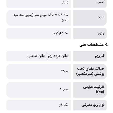
نصب
زمینی
1200*520*590 میلی متر (بدون محاسبه
ابعاد
باک)
وزن
50 کیلوگرم
مشخصات فنی
کاربری
سالن مرغداری
سالن صنعتی
حداکثر فضای تحت
3000
پوشش (متر مکعب)
ظرفیت حرارتی
80,000
Kcal
نوع برق مصرفی
تک فاز