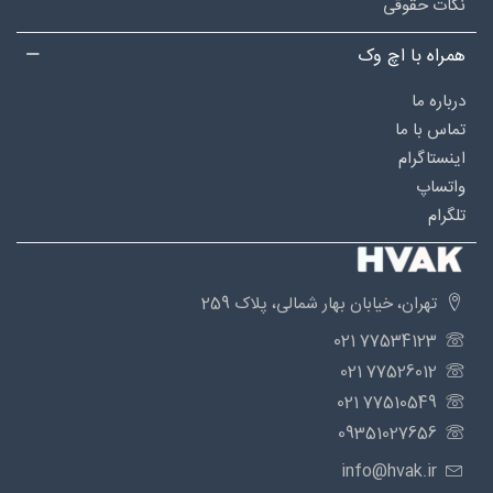
نکات حقوقی
همراه با اچ وک
درباره‌ ما
تماس با ما
اینستاگرام
واتساپ
تلگرام
تهران، خیابان بهار شمالی، پلاک 259
77534123 021
77526012 021
77510549 021
09351027656
info@hvak.ir