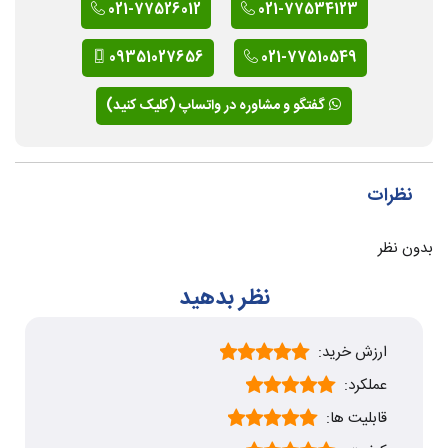
021-77526012
021-77534123
09351027656
021-77510549
گفتگو و مشاوره در واتساپ (کلیک کنید)
نظرات
بدون نظر
نظر بدهید
ارزش خرید:
عملکرد:
قابلیت ها: