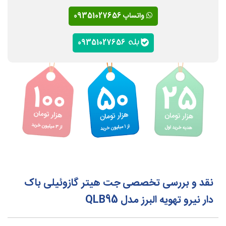
واتساپ 09351027656
09351027656
نقد و بررسی تخصصی جت هیتر گازوئیلی باک
دار نیرو تهویه البرز مدل QLB95