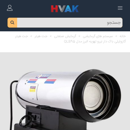
خانه
>
سیستم های گرمایشی
>
گرمایش صنعتی
>
جت هیتر
>
جت هیتر
گازوئیلی باک دار نیرو تهویه البرز مدل QLB95