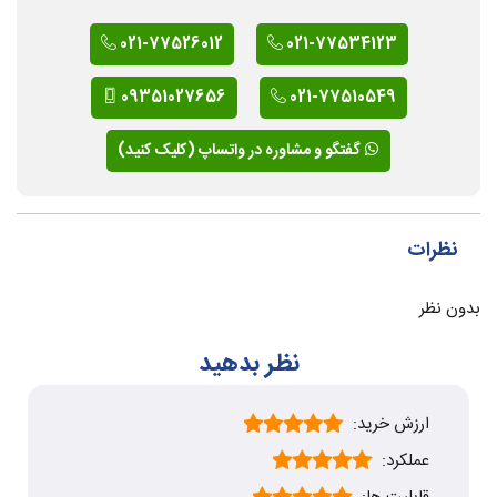
021-77526012
021-77534123
09351027656
021-77510549
گفتگو و مشاوره در واتساپ (کلیک کنید)
نظرات
بدون نظر
نظر بدهید
ارزش خرید:
عملکرد: