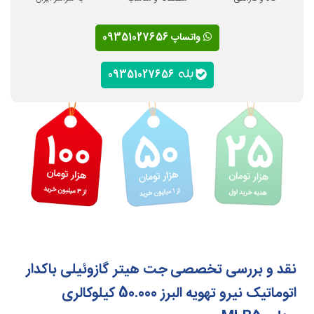
واتساپ 09351027656
09351027656
نقد و بررسی تخصصی جت هیتر گازوئیلی باکدار
اتوماتیک نیرو تهویه البرز 50.000 کیلوکالری