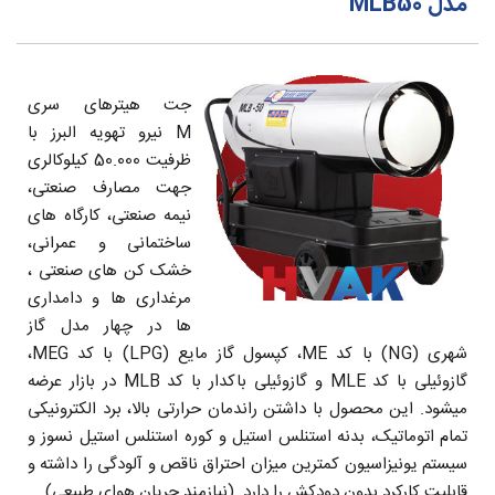
مدل MLB50
جت هیترهای سری
M نیرو تهویه البرز با
ظرفیت 50.000 کیلوکالری
جهت مصارف صنعتی،
نیمه صنعتی، کارگاه های
ساختمانی و عمرانی،
خشک کن های صنعتی ،
مرغداری ها و دامداری
ها در چهار مدل گاز
شهری (NG) با کد ME، کپسول گاز مایع (LPG) با کد MEG،
گازوئیلی با کد MLE و گازوئیلی باکدار با کد MLB در بازار عرضه
میشود. این محصول با داشتن راندمان حرارتی بالا، برد الکترونیکی
تمام اتوماتیک، بدنه استنلس استیل و کوره استنلس استیل نسوز و
سیستم یونیزاسیون کمترین میزان احتراق ناقص و آلودگی را داشته و
قابلیت کارکرد بدون دودکش را دارد. (نیازمند جریان هوای طبیعی)