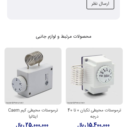
محصولات مرتبط و لوازم جانبی
ترموستات محیطی تکبان 0 تا 40
ترموستات محیطی کیم Caem
درجه
ایتالیا
15,400,000 ریال
25,000,000 ریال