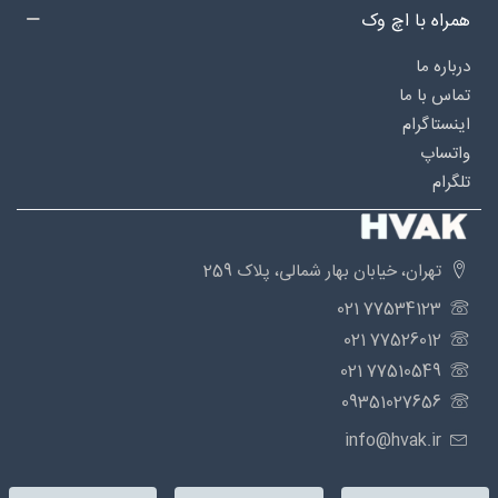
همراه با اچ وک
درباره‌ ما
تماس با ما
اینستاگرام
واتساپ
تلگرام
تهران، خیابان بهار شمالی، پلاک 259
77534123 021
77526012 021
77510549 021
09351027656
info@hvak.ir