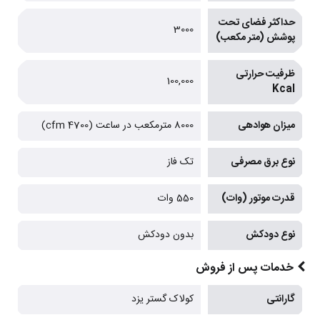
حداکثر فضای تحت
3000
پوشش (متر مکعب)
ظرفیت حرارتی
100,000
Kcal
میزان هوادهی
8000 مترمکعب در ساعت (4700 cfm)
نوع برق مصرفی
تک فاز
قدرت موتور (وات)
550 وات
نوع دودکش
بدون دودکش
خدمات پس از فروش
گارانتی
کولاک گستر یزد