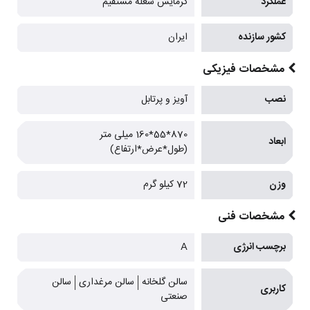
عملکرد
گرمایش شعله مستقیم
کشور سازنده
ایران
مشخصات فیزیکی
نصب
آویز و پرتابل
870*55*160 میلی متر
ابعاد
(طول*عرض*ارتفاع)
وزن
72 کیلو گرم
مشخصات فنی
برچسب انرژی
A
سالن گلخانه
سالن مرغداری
سالن
کاربری
صنعتی