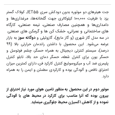
جت هیترهای دو موتوره بدون دودکش سری JET55 کولاک گستر
گلخانه‌ها، مرغداری‌ها و
یزد با ظرفیت 100,000 کیلوکالری جهت
دامداری‌ها و همچنین مصارف صنعتی، نیمه صنعتی، کارگاه
های ساختمانی و عمرانی، خشک کن ها و گرمکن های صنعتی
در سه مدل گاز شهری (و گاز مایع)، گازوئیلی و
دوگانه سوز
به بازار
عرضه می‌شود. این محصول با داشتن راندمان حرارتی بالا (99
درصد)، سیستم کنترلی دیجیتال به همراه حسگر، چشم فوتوسل و
حسگر یون برای کنترل شعله، حسگر دمای حد بالا، تابلو کنترل
پلیمری ضد آب و میکروسوئیچ کنترل کارکرد فن، دارای کمترین میزان
احتراق ناقص و آلودگی بوده و کارکردی مطمئن و ایمن را به همراه
دارد.
موتور دوم در این محصول به منظور تامین هوای مورد نیاز احتراق از
بیرون بوده که آنرا مناسب برای کارکرد در محیط های با آلودگی
نموده و از کاهش اکسیژن محیط جلوگیری مینماید.