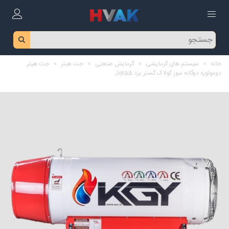
خانه
>
سیستم های گرمایشی
>
گرمایش صنعتی
>
جت هیتر
>
جت هیتر
دوموتوره دوگانه سوز کولاک گستر یزد Jet55