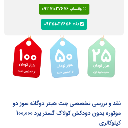
واتساپ 09351027656
09351027656
نقد و بررسی تخصصی جت هیتر دوگانه سوز دو
موتوره بدون دودکش کولاک گستر یزد 100,000
کیلوکالری