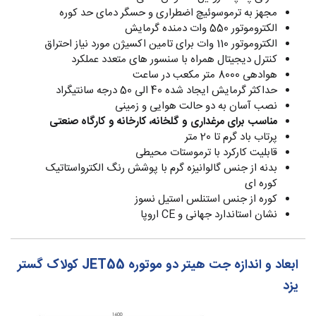
مجهز به ترموسوئیچ اضطراری و حسگر دمای حد کوره
الکتروموتور 550 وات دمنده گرمایش
الکتروموتور 110 وات برای تامین اکسیژن مورد نیاز احتراق
کنترل دیجیتال همراه با سنسور های متعدد عملکرد
هوادهی 8000 متر مکعب در ساعت
حداکثر گرمایش ایجاد شده 40 الی 50 درجه سانتیگراد
نصب آسان به دو حالت هوایی و زمینی
مناسب برای مرغداری و گلخانه، کارخانه و کارگاه صنعتی
پرتاب باد گرم تا 20 متر
قابلیت کارکرد با ترموستات محیطی
بدنه از جنس گالوانیزه گرم با پوشش رنگ الکترواستاتیک
کوره ای
کوره از جنس استنلس استیل نسوز
نشان استاندارد جهانی و CE اروپا
ابعاد و اندازه جت هیتر دو موتوره JET55 کولاک گستر
یزد