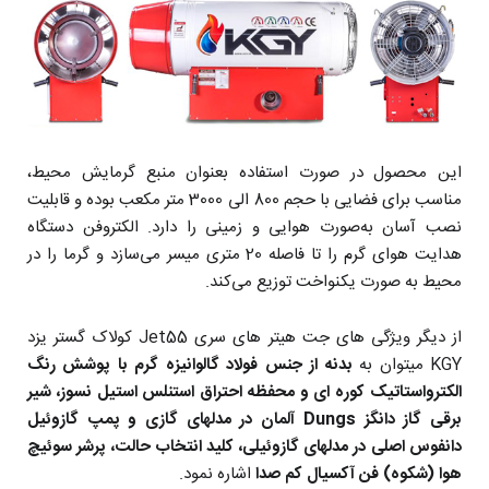
این محصول در صورت استفاده بعنوان منبع گرمایش محیط،
مناسب برای فضایی با حجم 800 الی 3000 متر مکعب بوده و قابلیت
نصب آسان به‌صورت هوایی و زمینی را دارد. الکتروفن دستگاه
هدایت هوای گرم را تا فاصله 20 متری میسر می‌سازد و گرما را در
محیط به صورت یکنواخت توزیع می‌کند.
از دیگر ویژگی های جت هیتر های سری Jet55 کولاک گستر یزد
KGY میتوان به
بدنه از جنس فولاد گالوانیزه گرم با پوشش رنگ
الکترواستاتیک کوره ای و محفظه احتراق استنلس استیل نسوز، شیر
برقی گاز دانگز Dungs آلمان در مدلهای گازی و پمپ گازوئیل
دانفوس اصلی در مدلهای گازوئیلی، کلید انتخاب حالت، پرشر سوئیچ
هوا (شکوه) فن آکسیال کم صدا
اشاره نمود.