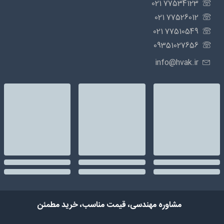
77534123 021
77526012 021
77510549 021
09351027656
info@hvak.ir
مشاوره مهندسی، قیمت مناسب، خرید مطمئن