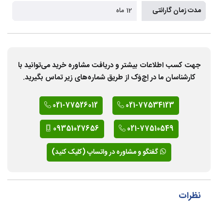
مدت زمان گارانتی
12 ماه
جهت کسب اطلاعات بیشتر و دریافت مشاوره خرید می‌توانید با
کارشناسان ما در اِچ‌وَک از طریق شماره‌های زیر تماس بگیرید.
021-77526012
021-77534123
09351027656
021-77510549
گفتگو و مشاوره در واتساپ (کلیک کنید)
نظرات