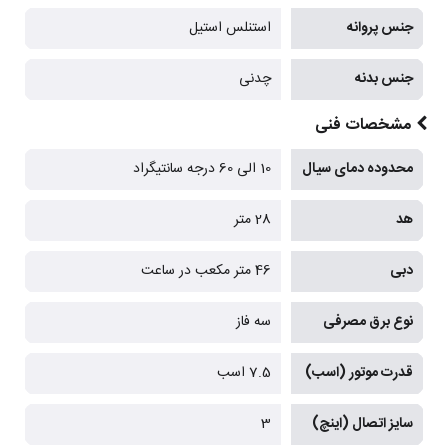
جنس پروانه
استنلس استیل
جنس بدنه
چدنی
مشخصات فنی
محدوده دمای سیال
10 الی 60 درجه سانتیگراد
هد
28 متر
دبی
46 متر مکعب در ساعت
نوع برق مصرفی
سه فاز
قدرت موتور (اسب)
7.5 اسب
سایز اتصال (اینچ)
3