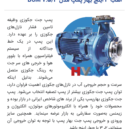
اسب 3 اینچ بهار پمپ مدل BCM 7.5/3
پمپ جت جکوزی وظیفه
تامین فشار نازل‌های
جکوزی را بر عهده دارد.
این پمپ در یک خط
جداگانه از سیستم
فیلتراسیون همراه با بلوور
هوا و خرجی های سر جت
به رینگ جکوزی متصل
می‌شوند. بدلیل اینکه
سرعت و حجم خروجی آب در نازل‌های جکوزی اهمیت فراوان دارد،
توان پمپ جت جکوزی بیشتر از پمپ تصفیه انتخاب می‌شود. پمپ
جت جکوزی بهارپمپ یکی از برند های شاخص ایرانی در بازار بوده و
محصولات خود را همراه با الکتروموتورهای موتوژن، الکتروژن و
زیمنس به‌صورت سفارشی به بازار عرضه مینماید. همچنین سایز
ورودی و خروجی پمپ جت بهار پمپ با توجه به توان خروجی آن
میتواند، 2، 3 یا چهار اینچ باشد.