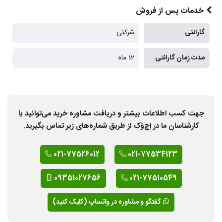
خدمات پس از فروش
گارانتی
شرکتی
مدت زمان گارانتی
12 ماه
جهت کسب اطلاعات بیشتر و دریافت مشاوره خرید می‌توانید با
کارشناسان ما در اِچ‌وَک از طریق شماره‌های زیر تماس بگیرید.
021-77526012
021-77534123
09351027656
021-77510549
گفتگو و مشاوره در واتساپ (کلیک کنید)