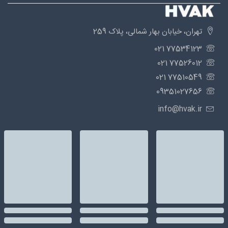
تهران، خیابان بهار شمالی، پلاک 259
77534123 021
77526012 021
77510549 021
09351027656
info@hvak.ir