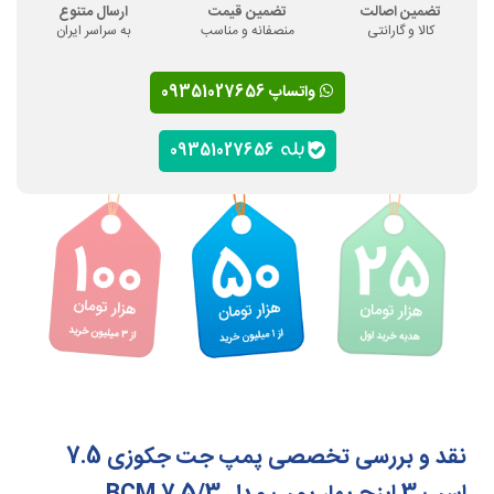
تضمین اصالت
تضمین قیمت
ارسال متنوع
کالا و گارانتی
منصفانه و مناسب
به سراسر ایران
واتساپ 09351027656
09351027656
نقد و بررسی تخصصی پمپ جت جکوزی 7.5