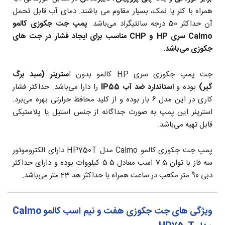
همراه با کلر یا نمک، بسیار مقاوم می باشند. دمای آب قابل تحمل
آن حداکثر 50 درجه سانتیگراد می‌باشد.
پمپ جت جکوزی کالمو
Calmo سری HP و CHP مناسب برای ایجاد فشار در جت های
جکوزی می‌باشد.
جت پمپ جکوزی سری HP کالمو بدون ا
سترینر (سبد برگ
گیر)
بوده و
استاندارد ضد آب IP55
را دارا می‌باشد. حداکثر فشار
کاری در این مدل 6 بار بوده و از کلید محافظ حرارتی بهره می‌برد.
استرینر این پمپ به صورت جداگانه از جنس استیل یا پلاستیکی
قابل تهیه می‌باشد.
پمپ جت جکوزی کالمو Calmo مدل HP750T دارای الکتروموتور
سه فاز با توان 7.5 اسب معادل 5.5 کیلووات بوده و دارای حداکثر
دبی 90 متر مکعب در ساعت همراه با حداکثر هد 23 متر می‌باشد.
ویژگی های جت جکوزی هفت و نیم اسب کالمو Calmo