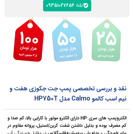
09351027656
نقد و بررسی تخصصی پمپ جت جکوزی هفت و
نیم اسب کالمو Calmo مدل HP750T
الکتروپمپ های سری HP دارای الکترو موتور با کارایی بالا، کم صدا و
کم مصرف بوده و بدلیل داشتن شفت کربن/استیل،
پروانه مقاوم در
برابر خوردگی
و
بدنه پلی پروپیلن+فایبرگلاس
در مقابل خورندگی آب