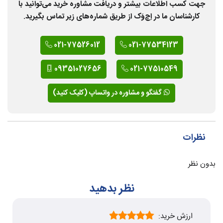
جهت کسب اطلاعات بیشتر و دریافت مشاوره خرید می‌توانید با
کارشناسان ما در اِچ‌وَک از طریق شماره‌های زیر تماس بگیرید.
021-77526012
021-77534123
09351027656
021-77510549
گفتگو و مشاوره در واتساپ (کلیک کنید)
نظرات
بدون نظر
نظر بدهید
ارزش خرید: