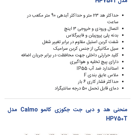
مدل HP750T
حداکثر هد 23 متر و حداکثر آبدهی 90 متر مکعب در
ساعت
اتصال ورودی و خروجی 3 اینچ
بدنه پلی پروپیلن و فایبرگلاس
شفت کربن استیل مقاوم در برابر تغییر شغل
سیل مکانیکی از جنس کربن سرامیک
کلید حرارتی داخلی جهت محافظت در برابر جریان اضافه
دارای پیچ تخلیه و هواگیری
استاندارد ضد آب IP55
ملاس عایق بندی F
حداکثر فشار کاری 6 بار
دمای قابل تحمل 50 درجه سانتیگراد
منحنی هد و دبی جت جکوزی کالمو Calmo مدل
HP750T