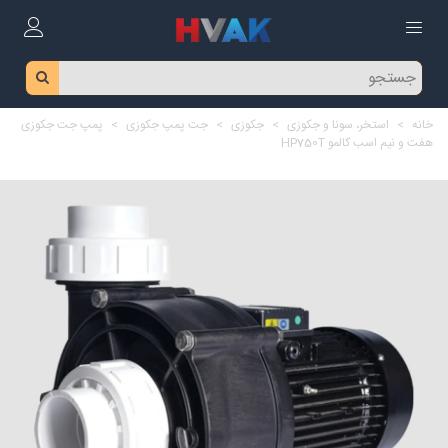
خانه
>
استخر، سونا و جکوزی
>
جکوزی
>
جت پمپ جکوزی
>
پمپ جت جکوزی
هفت و نیم اسب کالمو HP750T