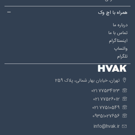
همراه با اچ وک
درباره‌ ما
تماس با ما
اینستاگرام
واتساپ
تلگرام
تهران، خیابان بهار شمالی، پلاک 259
77534123 021
77526012 021
77510549 021
09351027656
info@hvak.ir