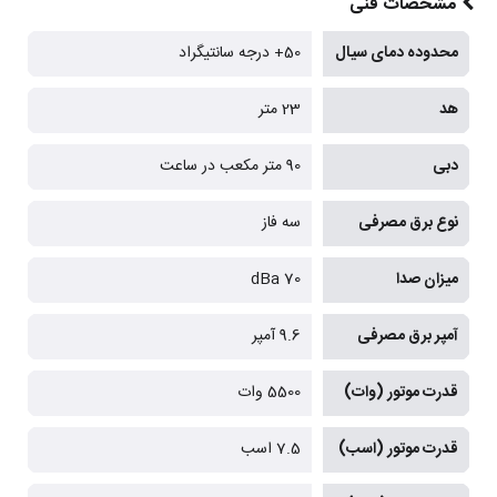
مشخصات فنی
محدوده دمای سیال
50+ درجه سانتیگراد
هد
23 متر
دبی
90 متر مکعب در ساعت
نوع برق مصرفی
سه فاز
میزان صدا
70 dBa
آمپر برق مصرفی
9.6 آمپر
قدرت موتور (وات)
5500 وات
قدرت موتور (اسب)
7.5 اسب