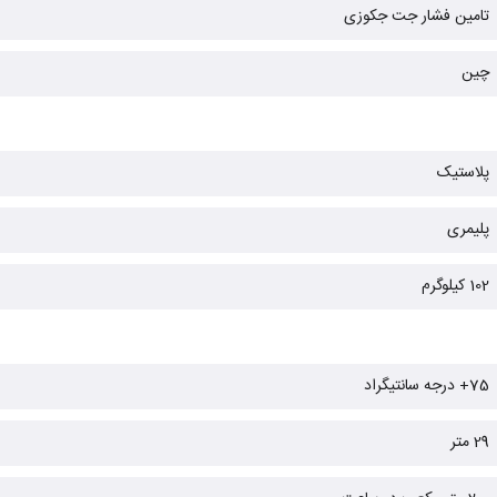
تامین فشار جت جکوزی
چین
پلاستیک
پلیمری
102 کیلوگرم
75+ درجه سانتیگراد
29 متر