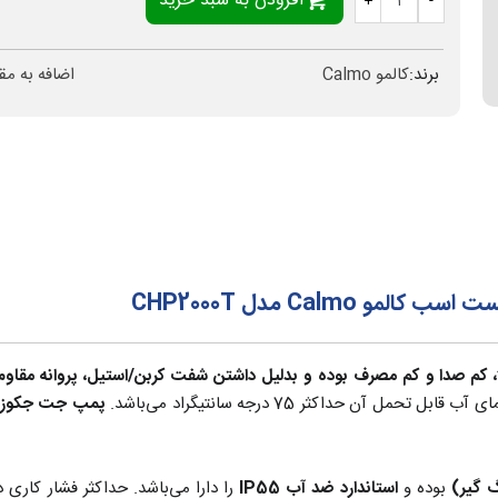
افزودن به سبد خرید
+
-
برند:
کالمو Calmo
اضافه به مق
Calm مدل CHP2000T
پروانه مقاوم
آن حداکثر 75 درجه سانتیگراد می‌باشد.
گ گیر)
بوده و
استاندارد ضد آب IP55