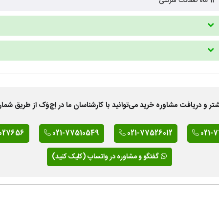
12 ماه ضمانت شرکتی
 دریافت مشاوره خرید می‌توانید با کارشناسان ما در اِچ‌وَک از طریق شمار
027656
021-77510549
021-77526012
021-
گفتگو و مشاوره در واتساپ (کلیک کنید)