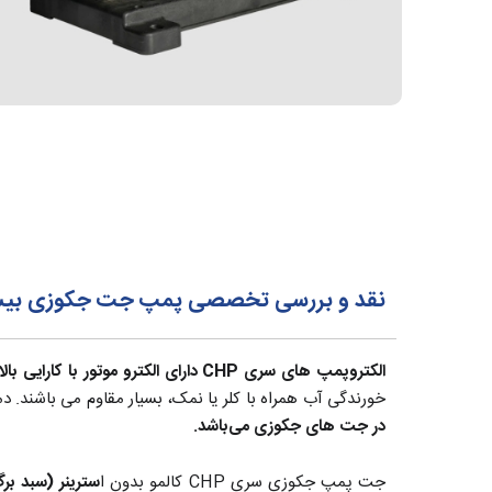
نقد و بررسی تخصصی پمپ جت جکوزی بیست اسب کالمو o
الکتروپمپ های سری CHP دارای الکترو موتور با کارایی بالا، کم صدا و کم مصرف بوده و بدلیل داشتن شفت کربن/استیل،
خورندگی آب همراه با کلر یا نمک، بسیار مقاوم می باشند. دمای آب قابل تحمل 
در جت های جکوزی می‌باشد.
جت پمپ جکوزی سری CHP کالمو بدون ا
سترینر (سبد بر