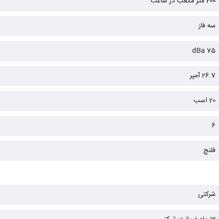
200 متر مکعب در ساعت
سه فاز
75 dBa
26.7 آمپر
20 اسب
6
فلنچ
شرکتی