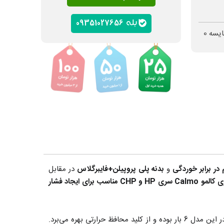
09351027656
ایسه
0
 در برابر خوردگی
و
بدنه پلی پروپیلن+فایبرگلاس
در مقابل
پمپ جت جکوزی کالمو Calmo سری HP و CHP مناسب برای ایجاد فشار
را دارا می‌باشد. حداکثر فشار کاری در این مدل 6 بار بوده و از کلید محافظ حرارتی بهره می‌برد.