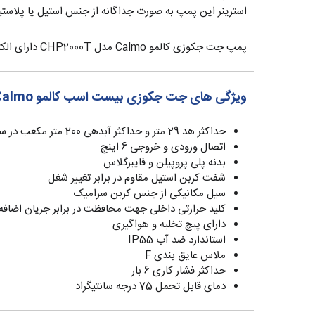
استرینر این پمپ به صورت جداگانه از جنس استیل یا پلاستیک
پمپ جت جکوزی کالمو Calmo مدل CHP2000T دارای الکتروموتور سه فاز با توان 20 اسب بوده و دارای حداکثر دبی 200 متر مکعب در ساعت همراه با حداکثر هد 29 متر می‌باشد.
ویژگی های جت جکوزی بیست اسب کالمو Calmo مدل CHP2000T
حداکثر هد 29 متر و حداکثر آبدهی 200 متر مکعب در ساعت
اتصال ورودی و خروجی 6 اینچ
بدنه پلی پروپیلن و فایبرگلاس
شفت کربن استیل مقاوم در برابر تغییر شغل
سیل مکانیکی از جنس کربن سرامیک
کلید حرارتی داخلی جهت محافظت در برابر جریان اضافه
دارای پیچ تخلیه و هواگیری
استاندارد ضد آب IP55
ملاس عایق بندی F
حداکثر فشار کاری 6 بار
دمای قابل تحمل 75 درجه سانتیگراد