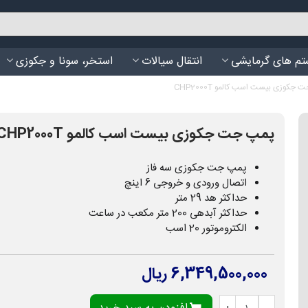
م های گرمایشی
انتقال سیالات
استخر، سونا و جکوزی
جکوزی بیست اسب کالمو CHP2000T
پمپ جت جکوزی بیست اسب کالمو CHP2000T
پمپ جت جکوزی سه فاز
اتصال ورودی و خروجی 6 اینچ
حداکثر هد 29 متر
حداکثر آبدهی 200 متر مکعب در ساعت
الکتروموتور 20 اسب
6,349,500,000 ریال