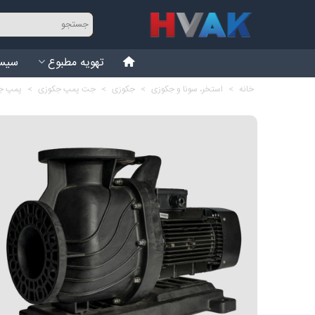
تهویه مطبوع
سیست
خانه
>
استخر، سونا و جکوزی
>
جکوزی
>
جت پمپ جکوزی
>
پمپ جت 