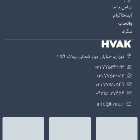
تماس با ما
اینستاگرام
واتساپ
تلگرام
تهران، خیابان بهار شمالی، پلاک 259
77534123 021
77526012 021
77510549 021
09351027656
info@hvak.ir