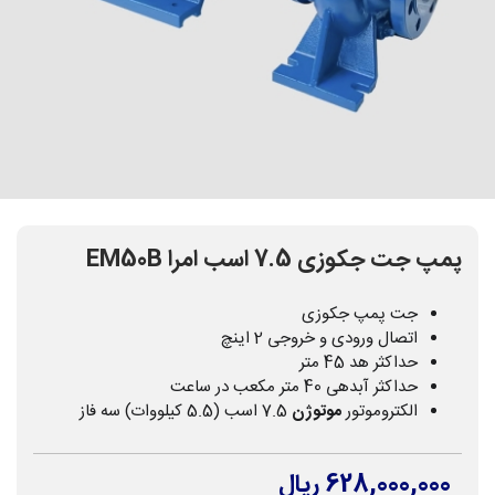
پمپ جت جکوزی 7.5 اسب امرا EM50B
جت پمپ جکوزی
اتصال ورودی و خروجی 2 اینچ
حداکثر هد 45 متر
حداکثر آبدهی 40 متر مکعب در ساعت
الکتروموتور
موتوژن
7.5 اسب (5.5 کیلووات) سه فاز
628,000,000 ریال