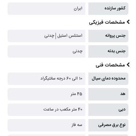
کشور سازنده
ایران
مشخصات فیزیکی
جنس پروانه
استنلس استیل
چدنی
جنس بدنه
چدنی
مشخصات فنی
محدوده دمای سیال
10 الی 60 درجه سانتیگراد
هد
45 متر
دبی
40 متر مکعب در ساعت
نوع برق مصرفی
سه فاز