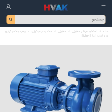
خانه
>
استخر، سونا و جکوزی
>
جکوزی
>
جت پمپ جکوزی
>
پمپ جت جکوزی
7.5 اسب امرا EM50B