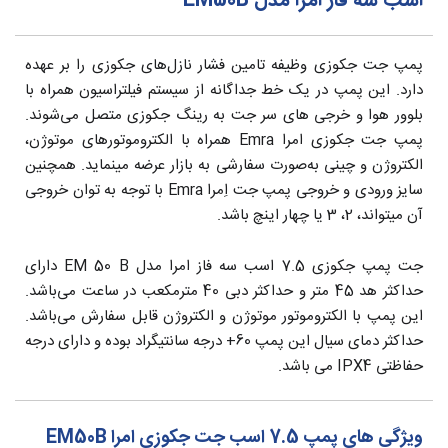
اسب سه فاز امرا مدل EM50B
پمپ جت جکوزی وظیفه تامین فشار نازل‌های جکوزی را بر عهده
دارد. این پمپ در یک خط جداگانه از سیستم فیلتراسیون همراه با
بلوور هوا و خرجی های سر جت به رینگ جکوزی متصل می‌شوند.
پمپ جت جکوزی امرا Emra همراه با الکتروموتورهای موتوژن،
الکتروژن و چینی به‌صورت سفارشی به بازار عرضه مینماید. همچنین
سایز ورودی و خروجی پمپ جت اِمرا Emra با توجه به توان خروجی
آن میتواند، 2، 3 یا چهار اینچ باشد.
جت پمپ جکوزی 7.5 اسب سه فاز امرا مدل EM 50 B دارای
حداکثر هد 45 متر و حداکثر دبی 40 مترمکعب در ساعت می‌باشد.
این پمپ با الکتروموتور موتوژن و الکتروژن قابل سفارش می‌باشد.
حداکثر دمای سیال این پمپ 60+ درجه سانتیگراد بوده و دارای درجه
حفاظتی IPX4 می باشد.
ویژگی های پمپ 7.5 اسب جت جکوزی امرا EM50B