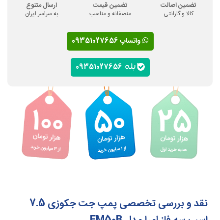
تضمین اصالت
تضمین قیمت
ارسال متنوع
کالا و گارانتی
منصفانه و مناسب
به سراسر ایران
واتساپ 09351027656
09351027656
نقد و بررسی تخصصی پمپ جت جکوزی 7.5