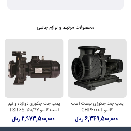
محصولات مرتبط و لوازم جانبی
پمپ جت جکوزی بیست اسب
پمپ جت جکوزی دوازده و نیم
کالمو CHP2000T
اسب کالمو FSR 65-160/92
6,349,500,000 ریال
2,973,500,000 ریال