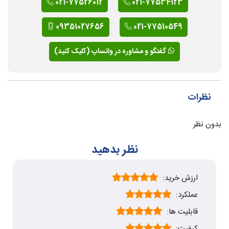
021-77526012
021-77534123
09351027656
021-77510549
گفتگو و مشاوره در واتساپ (کلیک کنید)
نظرات
بدون نظر
نظر بدهید
ارزش خرید:
عملکرد:
قابلیت ها:
کیفیت: