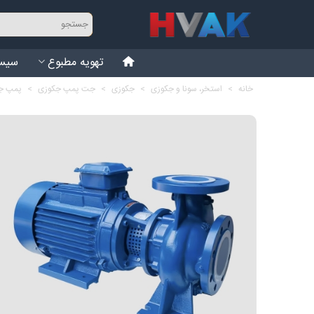
تهویه مطبوع
سیست
خانه
>
استخر، سونا و جکوزی
>
جکوزی
>
جت پمپ جکوزی
>
پمپ جت جکوزی