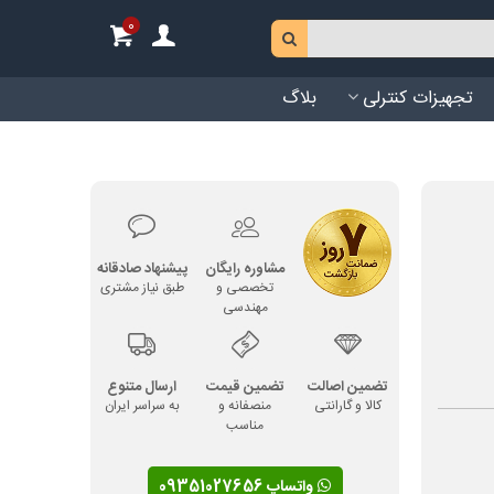
0
تجهیزات کنترلی
بلاگ
مشاوره رایگان
پیشنهاد صادقانه
تخصصی و
طبق نیاز مشتری
مهندسی
تضمین اصالت
تضمین قیمت
ارسال متنوع
کالا و گارانتی
منصفانه و
به سراسر ایران
مناسب
واتساپ 09351027656