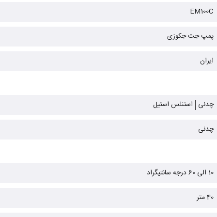
EM100C
پمپ جت جکوزی
ایران
چدنی
استنلس استیل
چدنی
10 الی 60 درجه سانتیگراد
40 متر