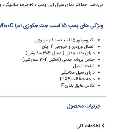
می‌باشد. حداکثر دمای سیال این پمپ 60+ درجه سانتیگراد بوده و دارای درجه حفاظتی IPX4 می باشد.
ویژگی های پمپ 15 اسب جت جکوزی امرا EM100C
اکتروموتور 15 اسب سه فاز موتوژن
اتصال ورودی و خروجی 4 اینچ
دارای بدنه چدنی (استیل 304 سفارشی)
جنس پروانه چدنی (استیل 304 سفارشی)
شفت استیل
دارای سیل مکانیکی
درجه حفاظت IPX4
کلاس عایق بندی F
جزئیات محصول
اطلاعات کلی