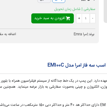
سفارشی | شامل زمان تحویل
افزودن به سبد خرید
+
-
برند:
اِمرا Emra
اضافه به مق
هده دارد. این پمپ در یک خط جداگانه از سیستم فیلتراسیون همراه با بلو
جت پمپ جکوزی 15 اسب چهار اینچ سه فاز امرا مدل EM 100C 