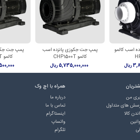
 اسب کالمو
پمپ جت جکوزی پانزده اسب
پمپ جت جک
رید
افزودن به سبد خرید
افزودن به 
H
کالمو CHP1500T
کالمو CHP2000T
ریال
5,735,000,000 ریال
9,500,000
تریان
همراه با اچ وک
ری من
درباره‌ ما
رسش های متداول
تماس با ما
اندن کالا
اینستاگرام
انین
واتساپ
ی
تلگرام