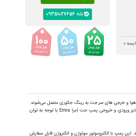
09351027656
ایسه
0
ور هوا و خرجی های سر جت به رینگ جکوزی متصل می‌شوند.
پمپ جت جکوزی امرا Emra همراه با الکتروموتورهای موتوژن، الکتروژن و چینی به‌صورت سفارشی به بازار عرضه مینماید. همچنین سایز ورودی و خروجی پمپ جت اِمرا Emra با توجه به توان
دارای حداکثر هد 40 متر و حداکثر دبی 150 مترمکعب در ساعت می‌باشد. این پمپ با الکتروموتور موتوژن و الکتروژن قابل سفارش