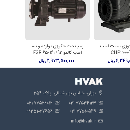
وزی بیست اسب
پمپ جت جکوزی دوازده و نیم
پمپ جت 
سبد خرید
افزودن به سبد خرید
افزود
اسب کالمو FSR 65-160/92
کالمو  65-160/110
6,34 ریال
2,973,500,000 ریال
,000
تهران، خیابان بهار شمالی، پلاک 259
77526012 021
77534123 021
09351027656
77510549 021
info@hvak.ir