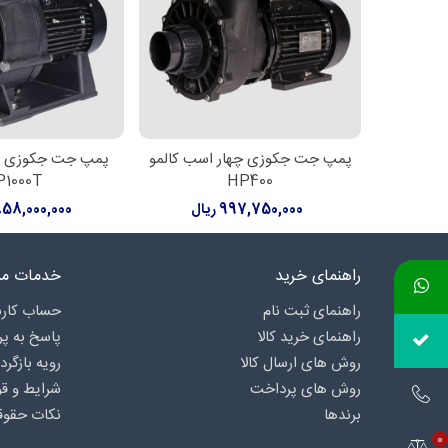
پمپ جت جکوزی چهار اسب کالمو
پمپ جت جکوزی ده
افزودن به سبد خرید
افزودن به سبد خ
P1000T
HP400
997,750,000 ریال
3,858,000,000 
راهنمای خرید
خدمات مش
راهنمای ثبت نام
حساب کارب
راهنمای خرید کالا
پاسخ به پ
روش های ارسال کالا
رویه بازگرد
روش های پرداخت
شرایط و قو
برندها
نکات حقوق
0