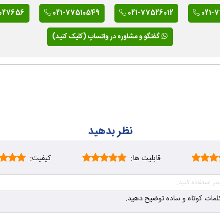
027656
021-77510549
021-77526012
021-
گفتگو و مشاوره در واتساپ (کلیک کنید)
نظر بدهید
قابلیت ها:
کیفیت:
ز کلمات کوتاه و ساده توضیح دهید.