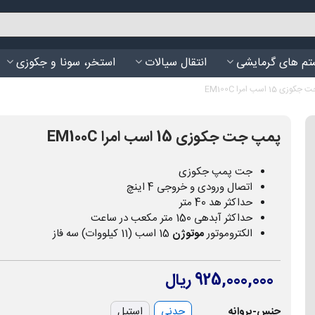
م های گرمایشی
انتقال سیالات
استخر، سونا و جکوزی
 15 اسب امرا EM100C
پمپ جت جکوزی 15 اسب امرا EM100C
جت پمپ جکوزی
اتصال ورودی و خروجی 4 اینچ
حداکثر هد 40 متر
حداکثر آبدهی 150 متر مکعب در ساعت
الکتروموتور
موتوژن
15 اسب (11 کیلووات) سه فاز
925,000,000 ریال
جنس-پروانه
چدنی
استیل