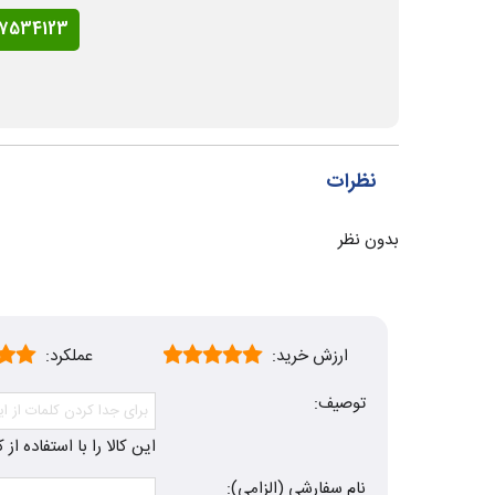
77534123
نظرات
بدون نظر
ارزش خرید:
عملکرد:
توصیف:
این کالا را با استفاده ا
نام سفارشی (الزامی):