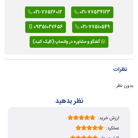
021-77526012
021-77534123
09351027656
021-77510549
گفتگو و مشاوره در واتساپ (کلیک کنید)
نظرات
بدون نظر
نظر بدهید
ارزش خرید:
عملکرد: