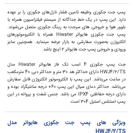
پمپ جت جکوزی وظیفه تامین فشار نازل‌های جکوزی را بر عهده
دارد. این پمپ در یک خط جداگانه از سیستم فیلتراسیون همراه با
بلوور هوا و خروجی های سرجت به رینگ جکوزی متصل می‌شوند.
پمپ جت جکوزی هایواتر Hiwater همراه با الکتروموتورهای
الکتروژن به‌صورت سفارشی به بازار عرضه مینماید. همچنین سایز
ورودی و خروجی پمپ جت هایواتر 2 اینچ باشد.
جت پمپ جکوزی 4 اسب تک فاز هایواتر Hiwater مدل
HWJ4/2/TS دارای حداکثر هد 30 متر و حداکثر دبی 40 مترمکعب
در ساعت می‌باشد. این پمپ با الکتروموتور الکتروژن قابل سفارش
می‌باشد. حداکثر دمای سیال این پمپ 60+ درجه سانتیگراد بوده و
دارای درجه حفاظتی IPX4 می باشد. جنس شفت و پروانه در این
پمپ استنلس استیل 304 است.
ویژگی های پمپ جت جکوزی هایواتر مدل
HWJ4/2/TS