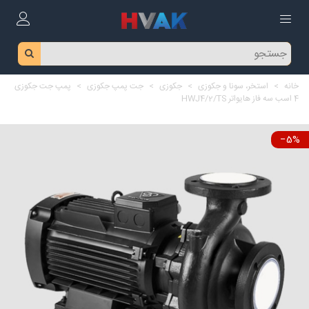
خانه
>
استخر، سونا و جکوزی
>
جکوزی
>
جت پمپ جکوزی
>
پمپ جت جکوزی
4 اسب سه فاز هایواتر HWJ4/2/TS
‎−5%