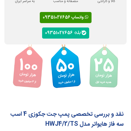
کالا و گارانتی
منصفانه و مناسب
به سراسر ایران
واتساپ 09351027656
09351027656
نقد و بررسی تخصصی پمپ جت جکوزی 4 اسب
سه فاز هایواتر مدل HWJ4/2/TS