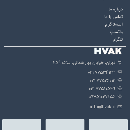
درباره‌ ما
تماس با ما
اینستاگرام
واتساپ
تلگرام
تهران، خیابان بهار شمالی، پلاک 259
77534123 021
77526012 021
77510549 021
09351027656
info@hvak.ir