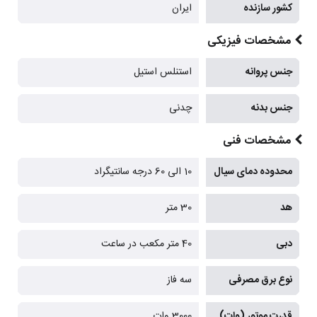
کشور سازنده
ایران
مشخصات فیزیکی
جنس پروانه
استنلس استیل
جنس بدنه
چدنی
مشخصات فنی
محدوده دمای سیال
10 الی 60 درجه سانتیگراد
هد
30 متر
دبی
40 متر مکعب در ساعت
نوع برق مصرفی
سه فاز
قدرت موتور (وات)
3000 وات