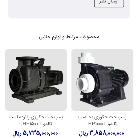
محصولات مرتبط و لوازم جانبی
پمپ جت جکوزی ده اسب
پمپ جت جکوزی پانزده اسب
کالمو HP1000T
کالمو CHP1500T
3,858,000,000 ریال
5,735,000,000 ریال