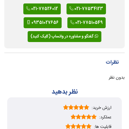
021-77526012
021-77534123
09351027656
021-77510549
گفتگو و مشاوره در واتساپ (کلیک کنید)
نظرات
بدون نظر
نظر بدهید
ارزش خرید:
عملکرد:
قابلیت ها: