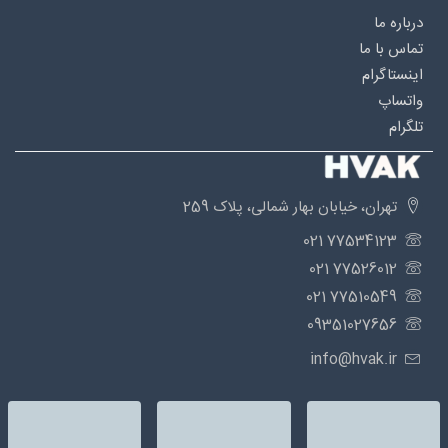
درباره‌ ما
تماس با ما
اینستاگرام
واتساپ
تلگرام
تهران، خیابان بهار شمالی، پلاک 259
77534123 021
77526012 021
77510549 021
09351027656
info@hvak.ir