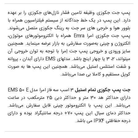
پمپ جت جکوزی وظیفه تامین فشار نازل‌های جکوزی را بر عهده
دارد. این پمپ در یک خط جداگانه از سیستم فیلتراسیون همراه با
بلوور هوا و خرجی های سر جت به رینگ جکوزی متصل می‌شوند.
پمپ جت جکوزی امرا Emra همراه با الکتروموتورهای موتوژن،
الکتروژن و چینی به‌صورت سفارشی به بازار عرضه مینماید. همچنین
سایز ورودی و خروجی پمپ جت اِمرا با توجه به توان خروجی آن
میتواند، 2، 3 یا چهار اینچ باشد. مدلهای EMS دارای آبدان ، پروانه
و شفت استنلس استیل می‌باشد. همچنین این پمپ ها به صورت
کوپل مستقیم و کاملا بی صدا می‌باشد.
جت پمپ جکوزی تمام استیل
3 اسب سه فاز امرا مدل EMS 50 E
دارای حداکثر هد 30 متر و حداکثر دبی 25 مترمکعب در ساعت
می‌باشد. این پمپ با الکتروموتور چینی قابل سفارش می‌باشد.
حداکثر دمای سیال این پمپ 70+ درجه سانتیگراد بوده و دارای
درجه حفاظتی IPX4 می باشد.