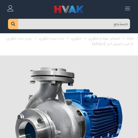
خانه
>
استخر، سونا و جکوزی
>
جکوزی
>
جت پمپ جکوزی
>
پمپ جت جکوزی
3 اسب استیل امرا EMS50E