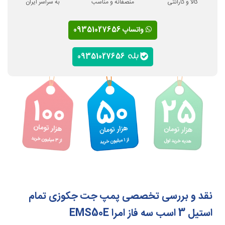
کالا و گارانتی
منصفانه و مناسب
به سراسر ایران
واتساپ 09351027656
09351027656
نقد و بررسی تخصصی پمپ جت جکوزی تمام
استیل 3 اسب سه فاز امرا EMS50E