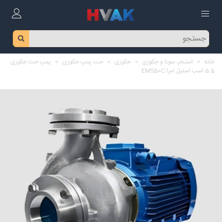
خانه
>
استخر، سونا و جکوزی
>
جکوزی
>
جت پمپ جکوزی
>
پمپ جت جکوزی
5.5 اسب استیل امرا EMS50C