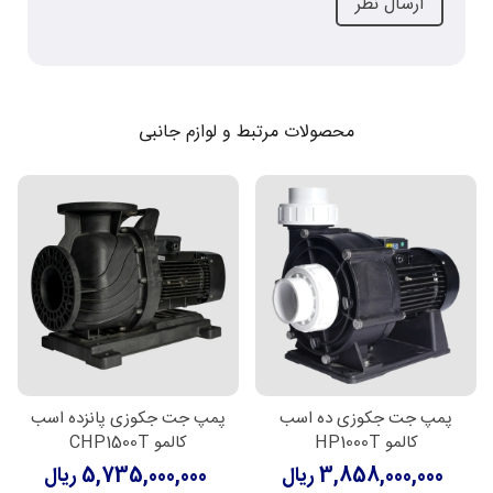
محصولات مرتبط و لوازم جانبی
پمپ جت جکوزی ده اسب
پمپ جت جکوزی پانزده اسب
کالمو HP1000T
کالمو CHP1500T
3,858,000,000 ریال
5,735,000,000 ریال