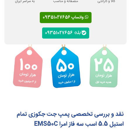
کالا و گارانتی
منصفانه و مناسب
به سراسر ایران
واتساپ 09351027656
09351027656
نقد و بررسی تخصصی پمپ جت جکوزی تمام
استیل 5.5 اسب سه فاز امرا EMS50C