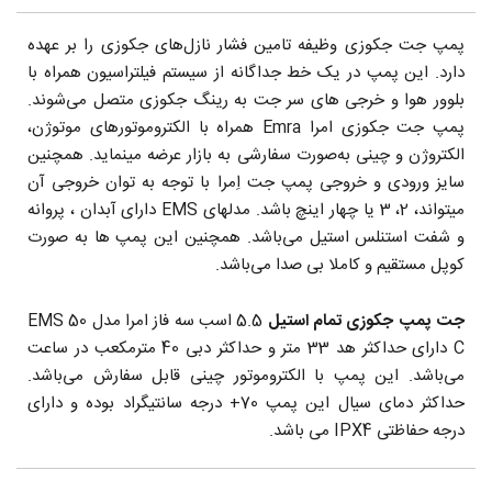
پمپ جت جکوزی وظیفه تامین فشار نازل‌های جکوزی را بر عهده
دارد. این پمپ در یک خط جداگانه از سیستم فیلتراسیون همراه با
بلوور هوا و خرجی های سر جت به رینگ جکوزی متصل می‌شوند.
پمپ جت جکوزی امرا Emra همراه با الکتروموتورهای موتوژن،
الکتروژن و چینی به‌صورت سفارشی به بازار عرضه مینماید. همچنین
سایز ورودی و خروجی پمپ جت اِمرا با توجه به توان خروجی آن
میتواند، 2، 3 یا چهار اینچ باشد. مدلهای EMS دارای آبدان ، پروانه
و شفت استنلس استیل می‌باشد. همچنین این پمپ ها به صورت
کوپل مستقیم و کاملا بی صدا می‌باشد.
جت پمپ جکوزی تمام استیل
5.5 اسب سه فاز امرا مدل EMS 50
C دارای حداکثر هد 33 متر و حداکثر دبی 40 مترمکعب در ساعت
می‌باشد. این پمپ با الکتروموتور چینی قابل سفارش می‌باشد.
حداکثر دمای سیال این پمپ 70+ درجه سانتیگراد بوده و دارای
درجه حفاظتی IPX4 می باشد.