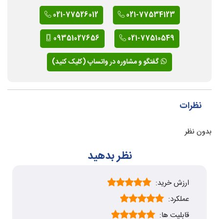
021-77526012
021-77534123
09351027656
021-77510549
گفتگو و مشاوره در واتساپ (کلیک کنید)
نظرات
بدون نظر
نظر بدهید
ارزش خرید:
عملکرد:
قابلیت ها: