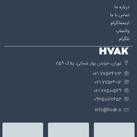
درباره‌ ما
تماس با ما
اینستاگرام
واتساپ
تلگرام
تهران، خیابان بهار شمالی، پلاک 259
77534123 021
77526012 021
77510549 021
09351027656
info@hvak.ir