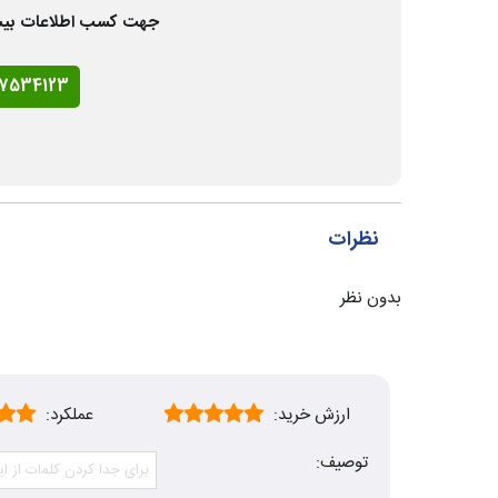
جهت کسب اطلاعات بیشتر و
77534123
نظرات
بدون نظر
ارزش خرید:
عملکرد:
توصیف: