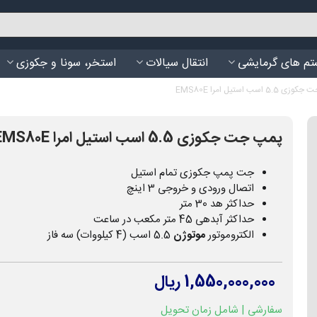
م های گرمایشی
انتقال سیالات
استخر، سونا و جکوزی
5. اسب استیل امرا EMS80E
پمپ جت جکوزی 5.5 اسب استیل امرا EMS80E
جت پمپ جکوزی تمام استیل
اتصال ورودی و خروجی 3 اینچ
حداکثر هد 30 متر
حداکثر آبدهی 45 متر مکعب در ساعت
الکتروموتور
موتوژن
5.5 اسب (4 کیلووات) سه فاز
1,550,000,000 ریال
سفارشی | شامل زمان تحویل