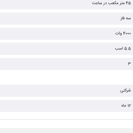
45 متر مکعب در ساعت
سه فاز
4000 وات
5.5 اسب
3
شرکتی
12 ماه