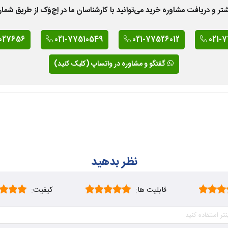
 دریافت مشاوره خرید می‌توانید با کارشناسان ما در اِچ‌وَک از طریق شمار
027656
021-77510549
021-77526012
021-
گفتگو و مشاوره در واتساپ (کلیک کنید)
نظر بدهید
قابلیت ها:
کیفیت: