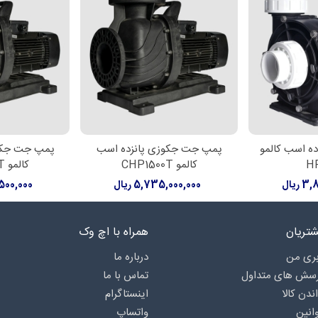
 اسب کالمو
پمپ جت جکوزی پانزده اسب
پمپ جت جک
رید
افزودن به سبد خرید
افزودن به 
H
کالمو CHP1500T
کالمو CHP2000T
ریال
5,735,000,000 ریال
9,500,000
تریان
همراه با اچ وک
ری من
درباره‌ ما
رسش های متداول
تماس با ما
اندن کالا
اینستاگرام
انین
واتساپ