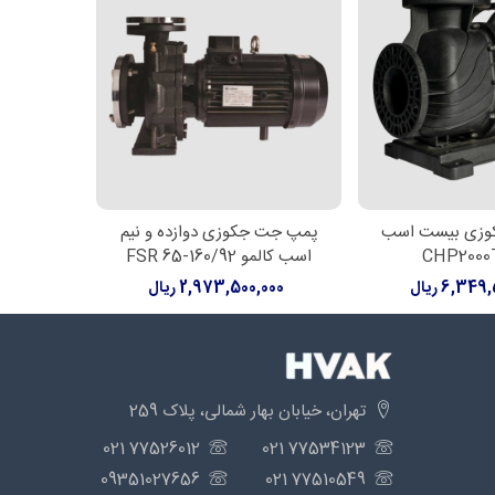
وزی بیست اسب
پمپ جت جکوزی دوازده و نیم
پمپ جت 
سبد خرید
افزودن به سبد خرید
افزود
اسب کالمو FSR 65-160/92
کالمو  65-160/110
6,34 ریال
2,973,500,000 ریال
,000
تهران، خیابان بهار شمالی، پلاک 259
77526012 021
77534123 021
09351027656
77510549 021