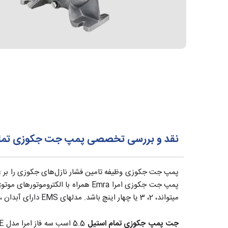
نقد و بررسی تخصصی پمپ جت جکوزی تمام استیل 5.5 اسب سه فاز 
پمپ جت جکوزی وظیفه تامین فشار نازل‌های جکوزی را بر ع
پمپ جت جکوزی امرا Emra همراه با 
میتواند، 2، 3 یا چهار اینچ باشد. مدلهای EMS دارای آبدان ، پروانه و شفت استنلس استیل می‌باشد. همچنین این پمپ ها به صورت کوپل مستقیم و کاملا بی صدا می‌باشد.
جت پمپ جکوزی تمام استیل