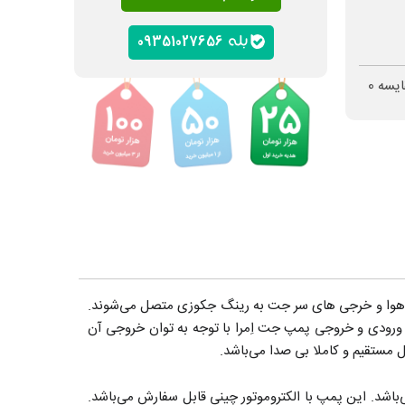
09351027656
ایسه
0
ور هوا و خرجی های سر جت به رینگ جکوزی متصل می‌شوند.
چنین سایز ورودی و خروجی پمپ جت اِمرا با توجه به توان خروجی آن
داکثر هد 30 متر و حداکثر دبی 45 مترمکعب در ساعت می‌باشد. این پمپ با الکتروموتور چینی قابل سفارش می‌باشد.