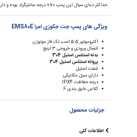
حداکثر دمای سیال این پمپ 70+ درجه سانتیگراد بوده و دارای درجه حفاظتی IPX4 می باشد.
ویژگی های پمپ جت جکوزی امرا EMS80E
اکتروموتور 5.5 اسب تک فاز موتوژن
اتصال ورودی و خروجی 3 اینچ
بدنه استنلس استیل 304
پروانه استنلس استیل 304
شفت استیل
دارای سیل مکانیکی
درجه حفاظت IPX4
کلاس عایق بندی F
جزئیات محصول
اطلاعات کلی