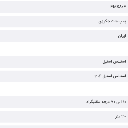
EMS80E
پمپ جت جکوزی
ایران
استنلس استیل
استنلس استیل 304
10 الی 70 درجه سانتیگراد
30 متر