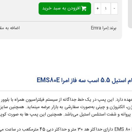
افزودن به سبد خرید
+
-
برند:
اِمرا Emra
اضافه به مق
امرا EMS80E
هده دارد. این پمپ در یک خط جداگانه از سیستم فیلتراسیون همراه با بلو
الکتروموتورهای موتوژن، الکتروژن و چینی به‌صورت سفارشی به بازار عرضه مینماید. هم
5.5 اسب سه فاز امرا مدل EMS 80 E دارای ح