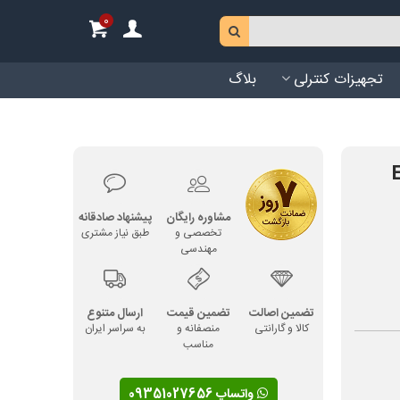
0
تجهیزات کنترلی
بلاگ
مشاوره رایگان
پیشنهاد صادقانه
تخصصی و
طبق نیاز مشتری
مهندسی
تضمین اصالت
تضمین قیمت
ارسال متنوع
کالا و گارانتی
منصفانه و
به سراسر ایران
مناسب
واتساپ 09351027656