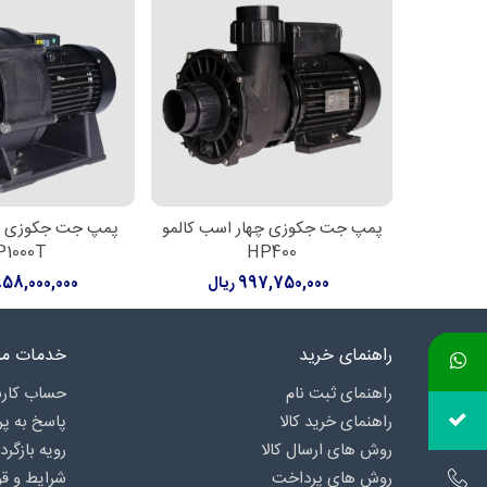
پمپ جت جکوزی چهار اسب کالمو
پمپ جت جکوزی ده
افزودن به سبد خرید
افزودن به سبد خ
P1000T
HP400
997,750,000 ریال
3,858,000,000 
راهنمای خرید
خدمات مش
راهنمای ثبت نام
حساب کارب
راهنمای خرید کالا
پاسخ به پ
روش های ارسال کالا
رویه بازگرد
روش های پرداخت
شرایط و قو