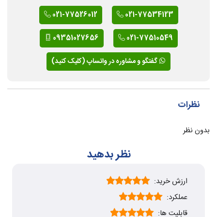
021-77526012
021-77534123
09351027656
021-77510549
گفتگو و مشاوره در واتساپ (کلیک کنید)
نظرات
بدون نظر
نظر بدهید
ارزش خرید:
عملکرد:
قابلیت ها: