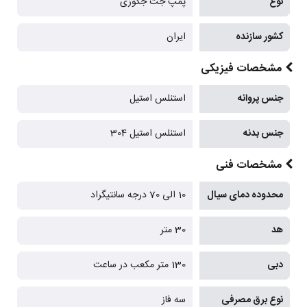
نوع
پمپ جت جکوزی
کشور سازنده
ایران
مشخصات فیزیکی
جنس پروانه
استنلس استیل
جنس بدنه
استنلس استیل 304
مشخصات فنی
محدوده دمای سیال
10 الی 70 درجه سانتیگراد
هد
30 متر
دبی
130 متر مکعب در ساعت
نوع برق مصرفی
سه فاز