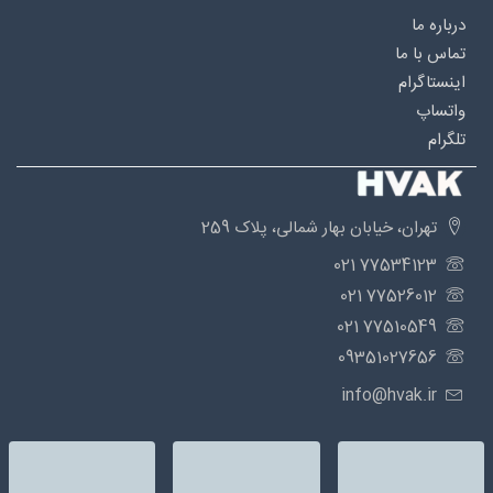
درباره‌ ما
تماس با ما
اینستاگرام
واتساپ
تلگرام
تهران، خیابان بهار شمالی، پلاک 259
77534123 021
77526012 021
77510549 021
09351027656
info@hvak.ir