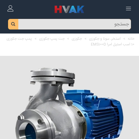
خانه
>
استخر، سونا و جکوزی
>
جکوزی
>
جت پمپ جکوزی
>
پمپ جت جکوزی
10 اسب استیل امرا EMS100D