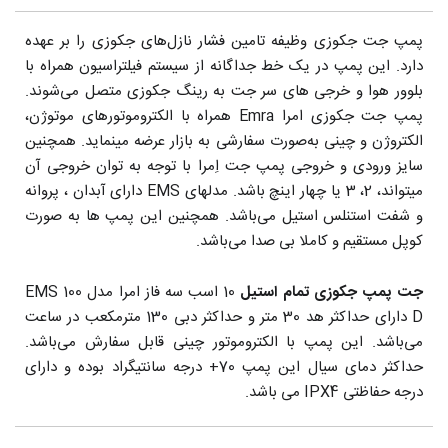
پمپ جت جکوزی وظیفه تامین فشار نازل‌های جکوزی را بر عهده
دارد. این پمپ در یک خط جداگانه از سیستم فیلتراسیون همراه با
بلوور هوا و خرجی های سر جت به رینگ جکوزی متصل می‌شوند.
پمپ جت جکوزی امرا Emra همراه با الکتروموتورهای موتوژن،
الکتروژن و چینی به‌صورت سفارشی به بازار عرضه مینماید. همچنین
سایز ورودی و خروجی پمپ جت اِمرا با توجه به توان خروجی آن
میتواند، 2، 3 یا چهار اینچ باشد. مدلهای EMS دارای آبدان ، پروانه
و شفت استنلس استیل می‌باشد. همچنین این پمپ ها به صورت
کوپل مستقیم و کاملا بی صدا می‌باشد.
جت پمپ جکوزی تمام استیل
10 اسب سه فاز امرا مدل EMS 100
D دارای حداکثر هد 30 متر و حداکثر دبی 130 مترمکعب در ساعت
می‌باشد. این پمپ با الکتروموتور چینی قابل سفارش می‌باشد.
حداکثر دمای سیال این پمپ 70+ درجه سانتیگراد بوده و دارای
درجه حفاظتی IPX4 می باشد.