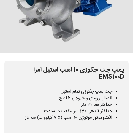
پمپ جت جکوزی 10 اسب استیل امرا
EMS100D
جت پمپ جکوزی تمام استیل
اتصال ورودی و خروجی 4 اینچ
حداکثر هد 30 متر
حداکثر آبدهی 130 متر مکعب در ساعت
الکتروموتور
موتوژن
10 اسب (7.5 کیلووات) سه فاز