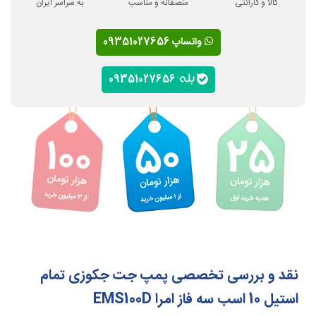
کالا و گارانتی
منصفانه و مناسب
به سراسر ایران
واتساپ 09351027656
09351027656
نقد و بررسی تخصصی پمپ جت جکوزی تمام
استیل 10 اسب سه فاز امرا EMS100D