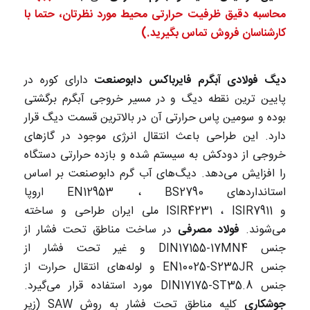
محاسبه دقیق ظرفیت حرارتی محیط مورد نظرتان، حتما با
کارشناسان فروش تماس بگیرید.)
دیگ فولادی آبگرم فایرباکس دابوصنعت
دارای کوره در
پایین ترین نقطه دیگ و در مسیر خروجی آبگرم برگشتی
بوده و سومین پاس حرارتی آن در بالاترین قسمت دیگ قرار
دارد. این طراحی باعث انتقال انرژی موجود در گازهای
خروجی از دودکش به سیستم شده و بازده حرارتی دستگاه
را افزایش می‌دهد. دیگ‌های آب گرم دابوصنعت بر اساس
استانداردهای EN12953 ، BS2790 اروپا
و ISIR4231 ، ISIR7911 ملی ایران طراحی و ساخته
می‌شوند.
فولاد مصرفی
در ساخت مناطق تحت فشار از
جنس DIN17155-17MN4 و غیر تحت فشار از
جنس EN10025-S235JR و لوله‌های انتقال حرارت از
جنس DIN17175-ST35.8 مورد استفاده قرار می‌گیرد.
جوشکاری
کلیه مناطق تحت فشار به روش SAW (زیر