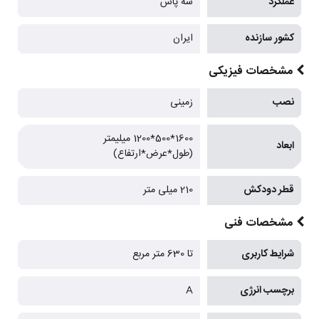
عملکرد
سه پاس
کشور سازنده
ایران
مشخصات فیزیکی
نصب
زمینی
1600*500*1200 میلیمتر
ابعاد
(طول*عرض*ارتفاع)
قطر دودکش
210 میلی متر
مشخصات فنی
شرایط کاربری
تا 630 متر مربع
برچسب انرژی
A