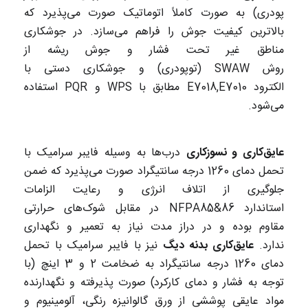
پودری) به صورت کاملاً اتوماتیک صورت می‌پذیرد که
بالاترین کیفیت جوش را فراهم می‌سازد. در جوشکاری
مناطق غیر تحت فشار و جوش ریشه از
روش SWAW (توپودری) و جوشکاری دستی با
الکترود E7018,E7010 مطابق با WPS و PQR استفاده
می‌شود.
عایق‌کاری و نسوزکاری
درب‌ها به وسیله فایبر سرامیک با
تحمل دمای 1260 درجه سانتیگراد صورت می‌پذیرد که ضمن
جلوگیری از اتلاف انرژی و رعایت الزامات
استاندارد NFPA85&86 در مقابل شوک‌های حرارتی
مقاوم بوده و در دراز مدت نیاز به تعمیر و نگهداری
ندارد.
عایق‌کاری بدنه دیگ
نیز با فایبر سرامیک با تحمل
دمای 1260 درجه سانتیگراد به ضخامت 2 و 3 اینچ (با
توجه به فشار و دمای کارکرد) صورت پذیرفته و نگهدارنده
مواد عایقی پوششی از ورق گالوانیزه رنگی، آلومینیوم و