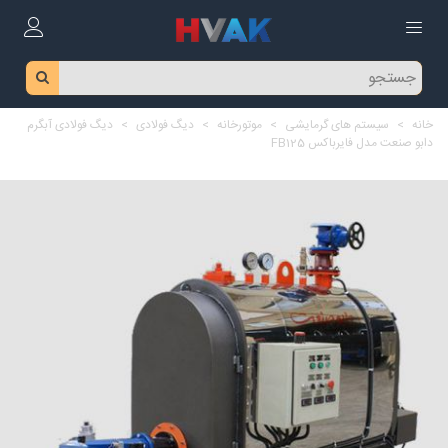
خانه
>
سیستم های گرمایشی
>
موتورخانه
>
دیگ فولادی
>
دیگ فولادی آبگرم
دابو صنعت مدل فایرباکس FB125