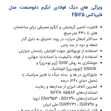
ویژگی های دیگ فولادی آبگرم دابوصنعت مدل
فایرباکس FB125
قابلیت تامین گرمایش و آبگرم مصرفی برای ساختمان
های تا 630 متر مربع
حداکثر انتقال حرارت در روند احتراق به دلیل گذر
شعله و دود از سه پاس
استفاده از توربولاتور جهت افزایش راندمان حرارتی
استفاده از فولاد باکیفیت با استاندارد جهانی
جوشکاری به روش SAW (زیر پودری) و
SWAW (توپودری) اتوماتیک
عایق‌کاری در ها و بدنه دیگ با فایبر سرامیک با
تحمل دمای 1260 درجه
کمترین اتلاف انرژی از جداره‌ها و رعایت
استاندارد‌های NFPA 85&86
استانداردهای EN12953 ، BS2790 اروپا
و ISIR4231 ، ISIR7911 ملی ایران
قابل استفاده جهت تامین گرمایش و ابگرم مصرفی