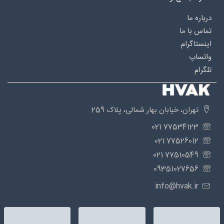
درباره‌ ما
تماس با ما
اینستاگرام
واتساپ
تلگرام
تهران، خیابان بهار شمالی، پلاک 259
77534123 021
77526012 021
77510549 021
09351027656
info@hvak.ir