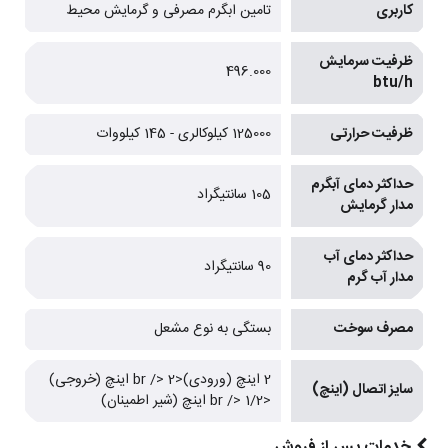
کاربری
تامین ابگرم مصرفی و گرمایش محیط
ظرفیت سرمایش
496.000
btu/h
ظرفیت حرارتی
125000 کیلوکالری - 145 کیلووات
حداکثر دمای آبگرم
105 سانتیگراد
مدار گرمایش
حداکثر دمای آب
90 سانتیگراد
مدار آب گرم
مصرف سوخت
بستگی به نوع مشعل
2 اینچ (ورودی)<br /> 2 اینچ (خروجی)
سایز اتصال (اینچ)
<br /> 1/2 اینچ (شیر اطمینان)
خدمات پس از فروش