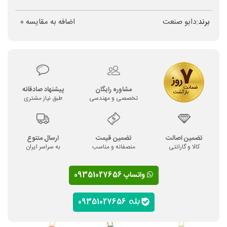
برند:
دابو صنعت
اضافه به مقایسه
0
مشاوره رایگان
پیشنهاد صادقانه
تخصصی و مهندسی
طبق نیاز مشتری
تضمین اصالت
تضمین قیمت
ارسال متنوع
کالا و گارانتی
منصفانه و مناسب
به سراسر ایران
واتساپ 09351027656
09351027656