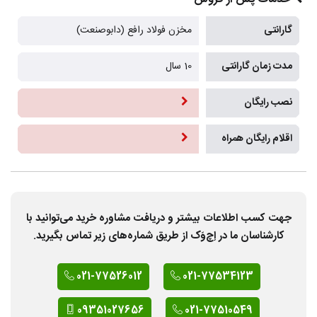
گارانتی
مخزن فولاد رافع (دابوصنعت)
مدت زمان گارانتی
10 سال
نصب رایگان
اقلام رایگان همراه
جهت کسب اطلاعات بیشتر و دریافت مشاوره خرید می‌توانید با
کارشناسان ما در اِچ‌وَک از طریق شماره‌های زیر تماس بگیرید.
021-77526012
021-77534123
09351027656
021-77510549