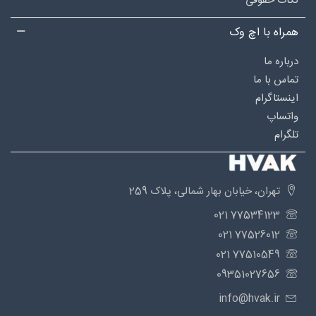
نکات حقوقی
همراه با اچ وک
درباره‌ ما
تماس با ما
اینستاگرام
واتساپ
تلگرام
تهران، خیابان بهار شمالی، پلاک 259
77534123 021
77526012 021
77510549 021
09351027656
info@hvak.ir