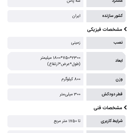
عملکرد
سه پاس
کشور سازنده
ایران
مشخصات فیزیکی
نصب
زمینی
2300*750*1800 میلیمتر
ابعاد
(طول*عرض*ارتفاع)
وزن
800 کیلوگرم
قطر دودکش
300 میلی‌متر
مشخصات فنی
شرایط کاربری
تا 1750 متر مربع