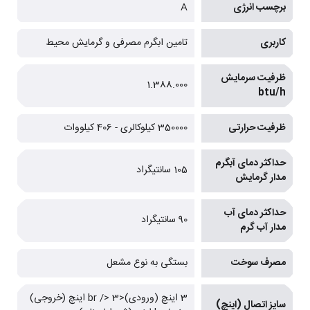
برچسب انرژی
A
کاربری
تامین ابگرم مصرفی و گرمایش محیط
ظرفیت سرمایش
1.388.000
btu/h
ظرفیت حرارتی
350000 کیلوکالری - 406 کیلووات
حداکثر دمای آبگرم
105 سانتیگراد
مدار گرمایش
حداکثر دمای آب
90 سانتیگراد
مدار آب گرم
مصرف سوخت
بستگی به نوع مشعل
3 اینچ (ورودی)<br /> 3 اینچ (خروجی)
سایز اتصال (اینچ)