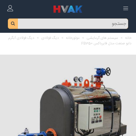
خانه
>
سیستم های گرمایشی
>
موتورخانه
>
دیگ فولادی
>
دیگ فولادی آبگرم
دابو صنعت مدل فایرباکس FB350