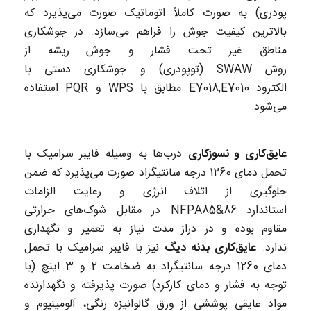
پودری) به صورت کاملاً اتوماتیک صورت می‌پذیرد که
بالاترین کیفیت جوش را فراهم می‌سازد. در جوشکاری
مناطق غیر تحت فشار و جوش ریشه از
روش SWAW (توپودری) و جوشکاری دستی با
الکترود E7018,E7010 مطابق با WPS و PQR استفاده
می‌شود.
عایق‌کاری و نسوزکاری
درب‌ها به وسیله فایبر سرامیک با
تحمل دمای 1260 درجه سانتیگراد صورت می‌پذیرد که ضمن
جلوگیری از اتلاف انرژی و رعایت الزامات
استاندارد NFPA85&86 در مقابل شوک‌های حرارتی
مقاوم بوده و در دراز مدت نیاز به تعمیر و نگهداری
ندارد.
عایق‌کاری بدنه دیگ
نیز با فایبر سرامیک با تحمل
دمای 1260 درجه سانتیگراد به ضخامت 2 و 3 اینچ (با
توجه به فشار و دمای کارکرد) صورت پذیرفته و نگهدارنده
مواد عایقی پوششی از ورق گالوانیزه رنگی، آلومینیوم و