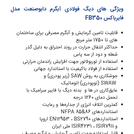
ویژگی های دیگ فولادی آبگرم دابوصنعت مدل
فایرباکس FB350
قابلیت تامین گرمایش و آبگرم مصرفی برای ساختمان
های تا 1750 متر مربع
حداکثر انتقال حرارت در روند احتراق به دلیل گذر
شعله و دود از سه پاس
استفاده از توربولاتور جهت افزایش راندمان حرارتی
استفاده از فولاد باکیفیت با استاندارد جهانی
جوشکاری به روش SAW (زیر پودری) و
SWAW (توپودری) اتوماتیک
عایق‌کاری در ها و بدنه دیگ با فایبر سرامیک با
تحمل دمای 1260 درجه
کمترین اتلاف انرژی از جداره‌ها و رعایت
استاندارد‌های NFPA 85&86
استانداردهای EN12953 ، BS2790 اروپا
و ISIR4231 ، ISIR7911 ملی ایران
قابل استفاده جهت تامین گرمایش و ابگرم مصرفی