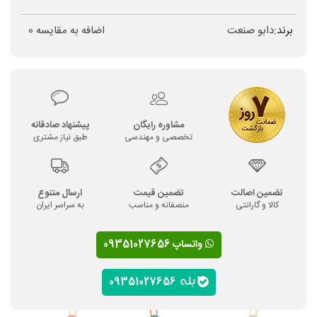
برند:
دابو صنعت
اضافه به مقایسه
0
مشاوره رایگان
پیشنهاد صادقانه
تخصصی و مهندسی
طبق نیاز مشتری
تضمین اصالت
تضمین قیمت
ارسال متنوع
کالا و گارانتی
منصفانه و مناسب
به سراسر ایران
واتساپ 09351027656
09351027656