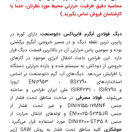
محاسبه دقیق ظرفیت حرارتی محیط مورد نظرتان، حتما با
کارشناسان فروش تماس بگیرید.)
دیگ فولادی آبگرم فایرباکس دابوصنعت
دارای کوره در
پایین ترین نقطه دیگ و در مسیر خروجی آبگرم برگشتی
بوده و سومین پاس حرارتی آن در بالاترین قسمت دیگ قرار
دارد. این طراحی باعث انتقال انرژی موجود در گازهای
خروجی از دودکش به سیستم شده و بازده حرارتی دستگاه
را افزایش می‌دهد. دیگ‌های آب گرم دابوصنعت بر اساس
استانداردهای EN12953 ، BS2790 اروپا
و ISIR4231 ، ISIR7911 ملی ایران طراحی و ساخته
می‌شوند.
فولاد مصرفی
در ساخت مناطق تحت فشار از
جنس DIN17155-17MN4 و غیر تحت فشار از
جنس EN10025-S235JR و لوله‌های انتقال حرارت از
جنس DIN17200-ST35.8 مورد استفاده قرار می‌گیرد.
جوشکاری
کلیه مناطق تحت فشار به روش SAW (زیر