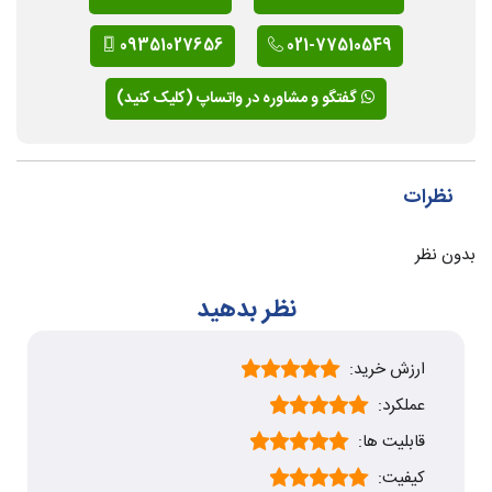
09351027656
021-77510549
گفتگو و مشاوره در واتساپ (کلیک کنید)
نظرات
بدون نظر
نظر بدهید
ارزش خرید:
عملکرد:
قابلیت ها:
کیفیت: