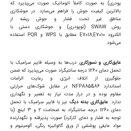
پودری) به صورت کاملاً اتوماتیک صورت می‌پذیرد که
بالاترین کیفیت جوش را فراهم می‌سازد. در جوشکاری
مناطق غیر تحت فشار و جوش ریشه از
روش SWAW (توپودری) و جوشکاری دستی با
الکترود E7018,E7010 مطابق با WPS و PQR استفاده
می‌شود.
عایق‌کاری و نسوزکاری
درب‌ها به وسیله فایبر سرامیک با
تحمل دمای 1260 درجه سانتیگراد صورت می‌پذیرد که ضمن
جلوگیری از اتلاف انرژی و رعایت الزامات
استاندارد NFPA85&86 در مقابل شوک‌های حرارتی
مقاوم بوده و در دراز مدت نیاز به تعمیر و نگهداری
ندارد.
عایق‌کاری بدنه دیگ
نیز با فایبر سرامیک با تحمل
دمای 1260 درجه سانتیگراد به ضخامت 2 و 3 اینچ (با
توجه به فشار و دمای کارکرد) صورت پذیرفته و نگهدارنده
مواد عایقی پوششی از ورق گالوانیزه رنگی، آلومینیوم و