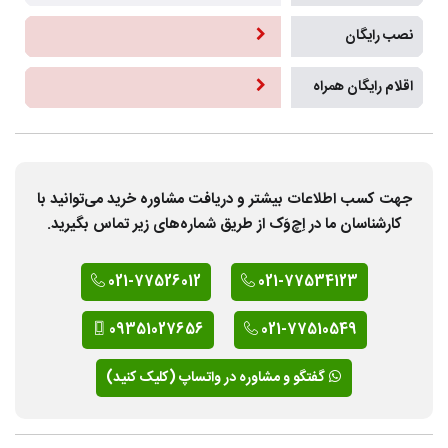
نصب رایگان
اقلام رایگان همراه
جهت کسب اطلاعات بیشتر و دریافت مشاوره خرید می‌توانید با
کارشناسان ما در اِچ‌وَک از طریق شماره‌های زیر تماس بگیرید.
021-77526012
021-77534123
09351027656
021-77510549
گفتگو و مشاوره در واتساپ (کلیک کنید)