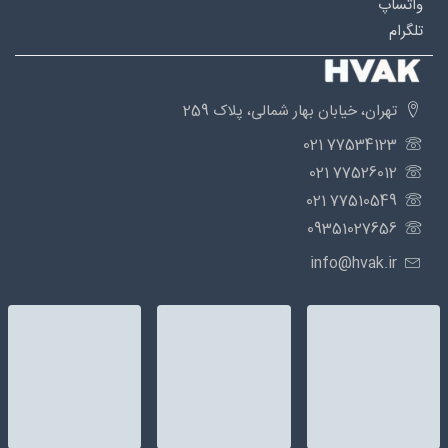
واتساپ
تلگرام
تهران، خیابان بهار شمالی، پلاک 259
77534123 021
77526012 021
77510549 021
09351027656
info@hvak.ir