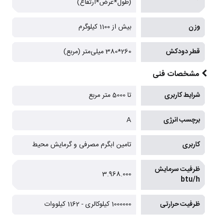
(طول*عرض*ارتفاع)
وزن
بیش از 1100 کیلوگرم
قطر دودکش
260*380 میلی‌متر (مربع)
مشخصات فنی
شرایط کاربری
تا 5000 متر مربع
برچسب انرژی
A
کاربری
تامین ابگرم مصرفی و گرمایش محیط
ظرفیت سرمایش
3.968.000
btu/h
ظرفیت حرارتی
1000000 کیلوکالری - 1162 کیلووات