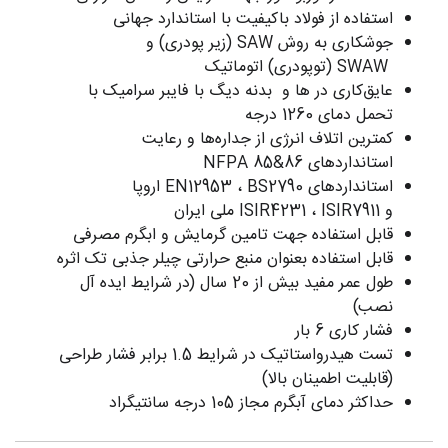
استفاده از فولاد باکیفیت با استاندارد جهانی
جوشکاری به روش SAW (زیر پودری) و
SWAW (توپودری) اتوماتیک
عایق‌کاری در ها و بدنه دیگ با فایبر سرامیک با
تحمل دمای 1260 درجه
کمترین اتلاف انرژی از جداره‌ها و رعایت
استاندارد‌های NFPA 85&86
استانداردهای EN12953 ، BS2790 اروپا
و ISIR4231 ، ISIR7911 ملی ایران
قابل استفاده جهت تامین گرمایش و ابگرم مصرفی
قابل استفاده بعنوان منبع حرارتی چیلر جذبی تک اثره
طول عمر مفید بیش از 20 سال (در شرایط ایده آل
نصب)
فشار کاری 6 بار
تست هیدرواستاتیک در شرایط 1.5 برابر فشار طراحی
(قابلیت اطمینان بالا)
حداکثر دمای آبگرم مجاز 105 درجه سانتیگراد