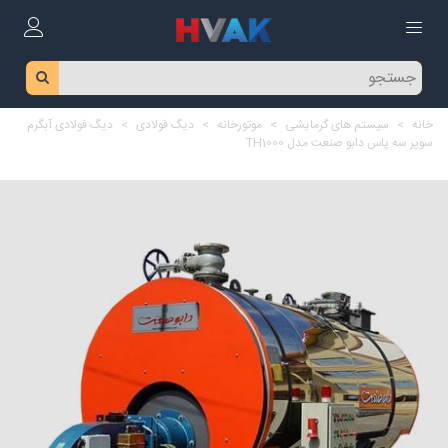
خانه
>
سیستم های گرمایشی
>
موتورخانه
>
دیگ فولادی
>
دیگ فولادی آبگرم
سوپر سه پاس دابو صنعت مدل TH1000