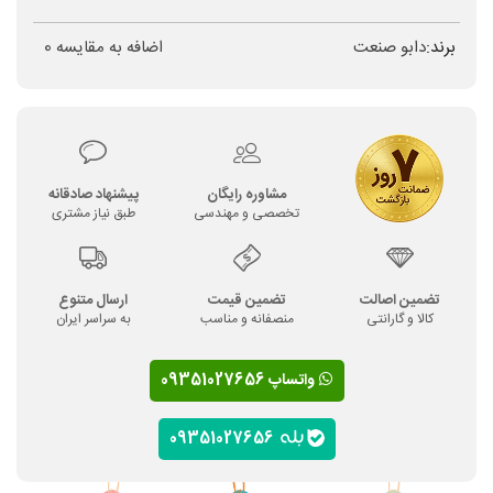
برند:
دابو صنعت
اضافه به مقایسه
0
مشاوره رایگان
پیشنهاد صادقانه
تخصصی و مهندسی
طبق نیاز مشتری
تضمین اصالت
تضمین قیمت
ارسال متنوع
کالا و گارانتی
منصفانه و مناسب
به سراسر ایران
واتساپ 09351027656
09351027656