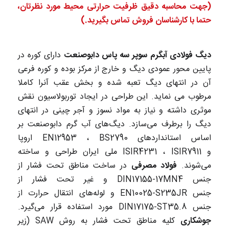
(جهت محاسبه دقیق ظرفیت حرارتی محیط مورد نظرتان،
حتما با کارشناسان فروش تماس بگیرید.)
دیگ فولادی آبگرم سوپر سه پاس دابوصنعت
دارای کوره در
پایین محور عمودی دیگ و خارج از مرکز بوده و کوره فرعی
آن در انتهای دیگ تعبه شده و بخش عقب آنرا کاملا
مرطوب می نماید. این طراحی در ایجاد توربولاسیون نقش
موثری داشته و نیاز به مواد نسوز و آجر چینی در انتهای
دیگ را برطرف می‌سازد. دیگ‌های آب گرم دابوصنعت بر
اساس استانداردهای EN12953 ، BS2790 اروپا
و ISIR4231 ، ISIR7911 ملی ایران طراحی و ساخته
می‌شوند.
فولاد مصرفی
در ساخت مناطق تحت فشار از
جنس DIN17155-17MN4 و غیر تحت فشار از
جنس EN10025-S235JR و لوله‌های انتقال حرارت از
جنس DIN17175-ST35.8 مورد استفاده قرار می‌گیرد.
جوشکاری
کلیه مناطق تحت فشار به روش SAW (زیر