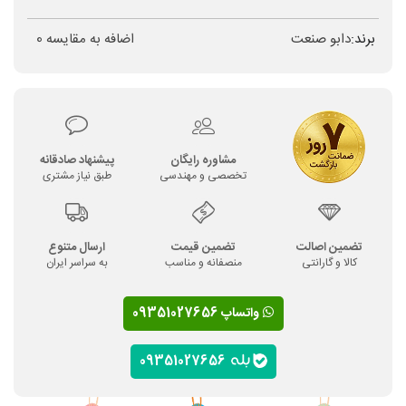
برند:
دابو صنعت
اضافه به مقایسه
0
مشاوره رایگان
پیشنهاد صادقانه
تخصصی و مهندسی
طبق نیاز مشتری
تضمین اصالت
تضمین قیمت
ارسال متنوع
کالا و گارانتی
منصفانه و مناسب
به سراسر ایران
واتساپ 09351027656
09351027656