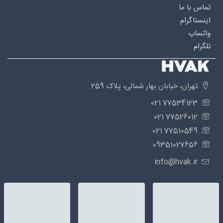
تماس با ما
اینستاگرام
واتساپ
تلگرام
تهران، خیابان بهار شمالی، پلاک 259
77534123 021
77526012 021
77510549 021
09351027656
info@hvak.ir