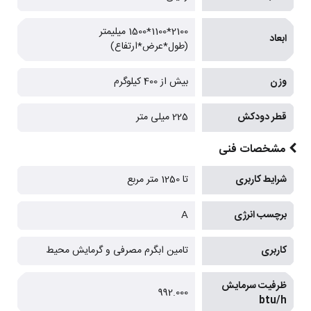
2100*1100*1500 میلیمتر
ابعاد
(طول*عرض*ارتفاع)
وزن
بیش از 400 کیلوگرم
قطر دودکش
225 میلی متر
مشخصات فنی
شرایط کاربری
تا 1250 متر مربع
برچسب انرژی
A
کاربری
تامین ابگرم مصرفی و گرمایش محیط
ظرفیت سرمایش
992.000
btu/h