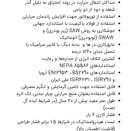
حداکثر انتقال حرارت در روند احتراق به دلیل گذر
شعله و دود از دو پاس
استفاده از توربولاتور جهت افزایش راندمان حرارتی
استفاده از فولاد باکیفیت با استاندارد جهانی
جوشکاری به روش SAW (زیر پودری) و
SWAW (توپودری) اتوماتیک
عایق‌کاری در ها و بدنه دیگ با فایبر سرامیک با
تحمل دمای 1260 درجه
کمترین اتلاف انرژی از جداره‌ها و رعایت
استاندارد‌های NFPA 85&86
استانداردهای EN12953 ، BS2790 اروپا
و ISIR4231 ، ISIR7911 ملی ایران
قابل استفاده جهت تامین گرمایش و ابگرم مصرفی
قابل استفاده بعنوان منبع حرارتی چیلر جذبی تک اثره
طول عمر مفید بیش از 20 سال (در شرایط ایده آل
نصب)
فشار کاری 6 بار
تست هیدرواستاتیک در شرایط 1.5 برابر فشار طراحی
(قابلیت اطمینان بالا)