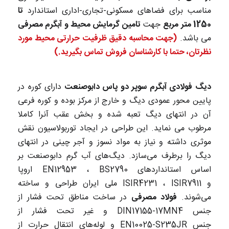
مناسب برای فضاهای مسکونی-تجاری-اداری استاندارد
تا
1250 متر مربع
جهت
تامین گرمایش محیط و آبگرم مصرفی
می باشد.
(جهت محاسبه دقیق ظرفیت حرارتی محیط مورد
نظرتان، حتما با کارشناسان فروش تماس بگیرید.)
دیگ فولادی آبگرم سوپر دو پاس دابوصنعت
دارای کوره در
پایین محور عمودی دیگ و خارج از مرکز بوده و کوره فرعی
آن در انتهای دیگ تعبه شده و بخش عقب آنرا کاملا
مرطوب می نماید. این طراحی در ایجاد توربولاسیون نقش
موثری داشته و نیاز به مواد نسوز و آجر چینی در انتهای
دیگ را برطرف می‌سازد. دیگ‌های آب گرم دابوصنعت بر
اساس استانداردهای EN12953 ، BS2790 اروپا
و ISIR4231 ، ISIR7911 ملی ایران طراحی و ساخته
می‌شوند.
فولاد مصرفی
در ساخت مناطق تحت فشار از
جنس DIN17155-17MN4 و غیر تحت فشار از
جنس EN10025-S235JR و لوله‌های انتقال حرارت از