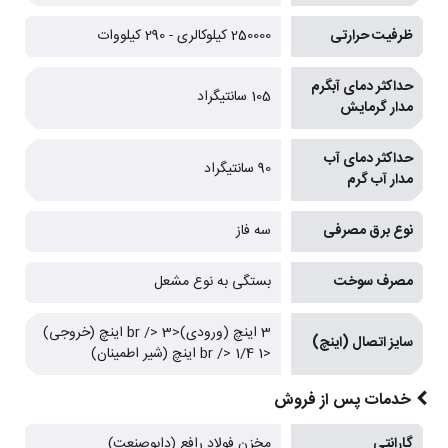
ظرفیت حرارتی
250000 کیلوکالری - 290 کیلووات
حداکثر دمای آبگرم
105 سانتیگراد
مدار گرمایش
حداکثر دمای آب
90 سانتیگراد
مدار آب گرم
نوع برق مصرفی
سه فاز
مصرف سوخت
بستگی به نوع مشعل
3 اینچ (ورودی)<br /> 3 اینچ (خروجی)
سایز اتصال (اینچ)
<br /> 1/4 1 اینچ (شیر اطمینان)
خدمات پس از فروش
گارانتی
مخزن فولاد رافع (دابوصنعت)