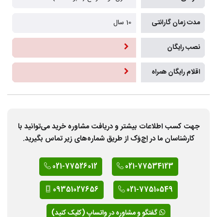
مدت زمان گارانتی
10 سال
نصب رایگان
اقلام رایگان همراه
جهت کسب اطلاعات بیشتر و دریافت مشاوره خرید می‌توانید با
کارشناسان ما در اِچ‌وَک از طریق شماره‌های زیر تماس بگیرید.
021-77526012
021-77534123
09351027656
021-77510549
گفتگو و مشاوره در واتساپ (کلیک کنید)