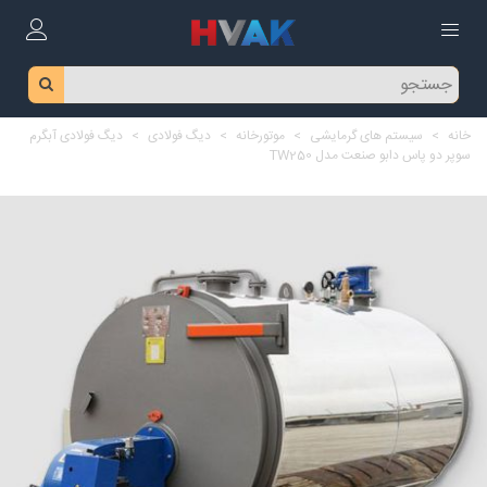
خانه
>
سیستم های گرمایشی
>
موتورخانه
>
دیگ فولادی
>
دیگ فولادی آبگرم
سوپر دو پاس دابو صنعت مدل TW250