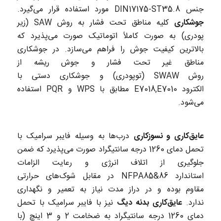
جنس DIN17175-ST35.8 مورد استفاده قرار می‌گیرد.
جوشکاری
کلیه مناطق تحت فشار به روش SAW (زیر
پودری) به صورت کاملاً اتوماتیک صورت می‌پذیرد که
بالاترین کیفیت جوش را فراهم می‌سازد. در جوشکاری
مناطق غیر تحت فشار و جوش ریشه از
روش SWAW (توپودری) و جوشکاری دستی با
الکترود E7018,E7010 مطابق با WPS و PQR استفاده
می‌شود.
عایق‌کاری و نسوزکاری
درب‌ها به وسیله فایبر سرامیک با
تحمل دمای 1260 درجه سانتیگراد صورت می‌پذیرد که ضمن
جلوگیری از اتلاف انرژی و رعایت الزامات
استاندارد NFPA85&86 در مقابل شوک‌های حرارتی
مقاوم بوده و در دراز مدت نیاز به تعمیر و نگهداری
ندارد.
عایق‌کاری بدنه دیگ
نیز با فایبر سرامیک با تحمل
دمای 1260 درجه سانتیگراد به ضخامت 2 و 3 اینچ (با