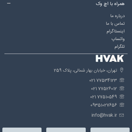
همراه با اچ وک
درباره‌ ما
تماس با ما
اینستاگرام
واتساپ
تلگرام
تهران، خیابان بهار شمالی، پلاک 259
77534123 021
77526012 021
77510549 021
09351027656
info@hvak.ir