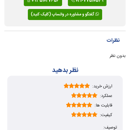
09351027656
021-77510549
گفتگو و مشاوره در واتساپ (کلیک کنید)
نظرات
بدون نظر
نظر بدهید
ارزش خرید:
عملکرد:
قابلیت ها:
کیفیت:
توصیف: