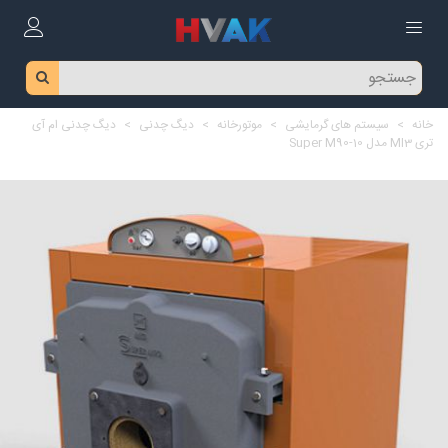
خانه
>
سیستم های گرمایشی
>
موتورخانه
>
دیگ چدنی
>
دیگ چدنی ام آی
تری MI3 مدل Super M90-10