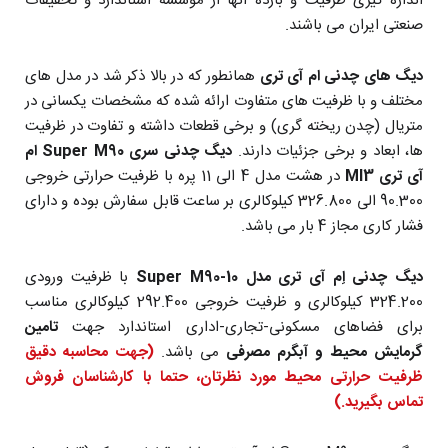
اندازه گیری ظرفیت و بازده آنها از موسسه استاندارد و تحقیقات
صنعتی ایران می باشند.
دیگ های چدنی ام آی تری
همانطور که در بالا ذکر شد در مدل های
مختلف و با ظرفیت های متفاوت ارائه شده که مشخصات یکسانی در
متریال (چدن ریخته گری) و برخی قطعات داشته و تفاوت در ظرفیت
ها، ابعاد و برخی جزئیات دارند.
دیگ چدنی سری Super M90 ام
آی تری MI3
در هشت مدل 4 الی 11 پره با ظرفیت حرارتی خروجی
90.300 الی 326.800 کیلوکالری بر ساعت قابل سفارش بوده و دارای
فشار کاری مجاز 4 بار می باشد.
دیگ چدنی اِم آی تری مدل Super M90-10
با ظرفیت ورودی
324.200 کیلوکالری و ظرفیت خروجی 292.400 کیلوکالری مناسب
برای فضاهای مسکونی-تجاری-اداری استاندارد جهت
تامین
گرمایش محیط و آبگرم مصرفی
می باشد.
(جهت محاسبه دقیق
ظرفیت حرارتی محیط مورد نظرتان، حتما با کارشناسان فروش
تماس بگیرید.)