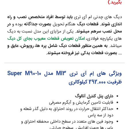
بگیرید.)
دیگ های چدنی ام آی تری
باید توسط افراد متخصص نصب و راه
اندازی شوند.
قطعات دیگ
هنگام تحویل
بصورت جداگانه
بوده و
در
محل نصب سرهم میشوند.
یکی از مزایای این مدل نسبت به دیگ
های یکپارچه فولادی،
امکان تعویض قطعات معیوب بجای کل دیگ
میباشد.
به همین منظور قطعات دیگ شامل پره ها، روپوش، عایق و
... بصورت قطعات یدکی نیز فروخته میشوند.
ویژگی های اِم آی تری MI3 مدل Super M90-10
ظرفیت 292.000 کیلوکالری
دارای پنل کنترل آنالوگ
قابلیت تامین گرمایش و آبگرم مصرفی
حداکثر انتقال حرارت در روند احتراق به دلیل گذر شعله و
دود از سه پاس
وجود فین های متعدد در سطح داخلی محفظه احتراق و
پاس ها جهت افزایش سطوح حرارتی