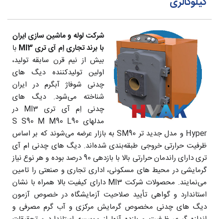
کیلوکالری
شرکت لوله و ماشین سازی ایران
با برند تجاری اِم آی تری MI3
با
بیش از نیم قرن سابقه تولید،
اولین تولیدکننده دیگ های
چدنی شوفاژ آبگرم در ایران
شناخته می‌شود. دیگ های
چدنی اِم آی تری MI3 در
مدلهای S S90 M M90 L90
Hyper و مدل جدید تر SM90 به بازار عرضه می‌شوند که بر اساس
ظرفیت حرارتی خروجی طبقه‌بندی شده‌اند. دیگ های چدنی ام آی
تری دارای راندمان حرارتی بالا با بازدهی 90 درصد بوده و هر نوع نیاز
گرمایشی در محیط های مسکونی، اداری تجاری و صنعتی را تامین
می‌نمایند. محصولات شرکت MI3 دارای کیفیت بالا همراه با نشان
استاندارد و گواهی تأیید صلاحیت آزمایشگاه در خصوص آزمون
دیگ های چدنی مخصوص گرمایش مرکزی و آب گرم مصرفی و