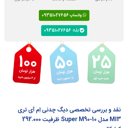
واتساپ 09351027656
09351027656
نقد و بررسی تخصصی دیگ چدنی اِم آی تری
MI3 مدل Super M90-10 ظرفیت 292.000