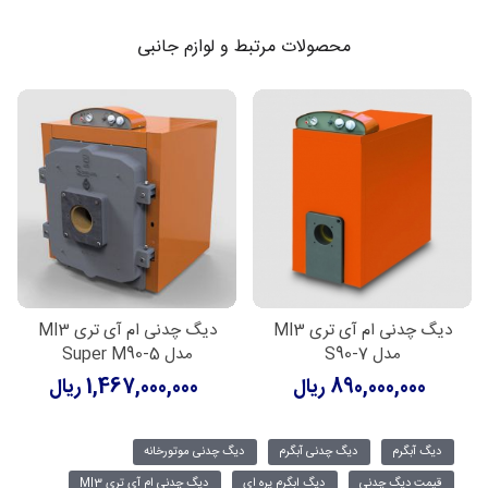
محصولات مرتبط و لوازم جانبی
دیگ چدنی ام آی تری MI3
دیگ چدنی ام آی تری MI3
مدل S90-7
مدل Super M90-5
890,000,000 ریال
1,467,000,000 ریال
دیگ آبگرم
دیگ چدنی آبگرم
دیگ چدنی موتورخانه
قیمت دیگ چدنی
دیگ ابگرم پره ای
دیگ چدنی ام آی تری MI3