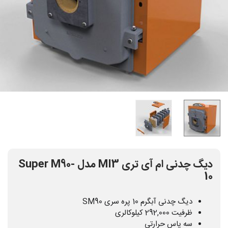
دیگ چدنی ام آی تری MI3 مدل Super M90-
10
دیگ چدنی آبگرم 10 پره سری SM90
ظرفیت 292,000 کیلوکالری
سه پاس حرارتی