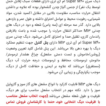
دیگ سری Super M90 ام آی تری دارای قطعات سبک (قابل حمل
توسط یک نفر) از جنس آلیاژ چدن آتشخوار بوده که علاوه بر داشتن
انتقال حرارت مناسب، مقاومت بالایی در مقابل اکسید شدن، مواد
شیمیایی، رطوبت محیط و عوامل احتراق داشته و طول عمر و بازدهی
بالایی دارد. گذر سه مرحله ای (سه پاس) شعله و دود در دیگ های
چدنی MI3 حداکثر انتقال حرارت را موجب شده و باعث بالارفتن
راندمان کاری، تقلیل صدا و احتراق کامل می‌شود. دیگ چدنی سری
Super M90 ام آی تری MI3 دارای
پنل کنترل
جهت تنظیم عملکرد
دیگ با بهره دهی بالا می‌باشد. این پنل شامل کلید تعیین وضعیت
(روشن/خاموش و تست دستی مشعل)، چراغ هشدار ترمومتر/
مانومتر، ترموستات محافظ و ترموستات درجه حرارت آب دیگ
(مستغرق) می‌باشد که علاوه بر ایمنی و حفاظت کامل از دیگ،
موجب یکپارچگی و زیبایی آن می‌شود.
دیگ های MI3 قابلیت کارکرد با انواع مشعل های گاز سوز و گازوئیل
سوز را دارد. نکته مهم در انتخاب مشعل مناسب برای هر دیگ،
ظرفیت و طول شعله مشعل می‌باشد.
(جهت انخاب مشعل متناسب
با ظرفیت دیگ انتخابی خود، حتما با کارشناسان فروش تماس