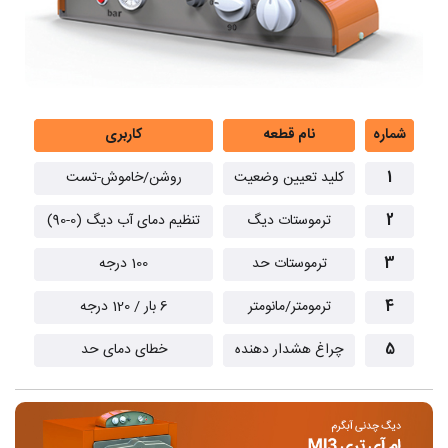
شماره
نام قطعه
کاربری
1
کلید تعیین وضعیت
روشن/خاموش-تست
2
ترموستات دیگ
تنظیم دمای آب دیگ (0-90)
3
ترموستات حد
100 درجه
4
ترمومتر/مانومتر
6 بار / 120 درجه
5
چراغ هشدار دهنده
خطای دمای حد