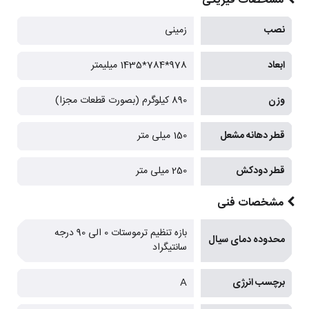
مشخصات فیزیکی
نصب
زمینی
ابعاد
978*784*1435 میلیمتر
وزن
890 کیلوگرم (بصورت قطعات مجزا)
قطر دهانه مشعل
150 میلی متر
قطر دودکش
250 میلی متر
مشخصات فنی
بازه تنظیم ترموستات 0 الی 90 درجه
محدوده دمای سیال
سانتیگراد
برچسب انرژی
A