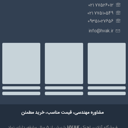
77526012 021
77510549 021
09351027656
info@hvak.ir
مشاوره مهندسی، قیمت مناسب، خرید مطمئن
فروشگاه آنلاین اِچ‌وَک
HVAK
با بیش از 5 سال سابقه، دارای نماد