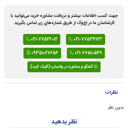
جهت کسب اطلاعات بیشتر و دریافت مشاوره خرید می‌توانید با
کارشناسان ما در اِچ‌وَک از طریق شماره‌های زیر تماس بگیرید.
021-77526012
021-77534123
09351027656
021-77510549
گفتگو و مشاوره در واتساپ (کلیک کنید)
نظرات
بدون نظر
نظر بدهید