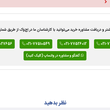
 دریافت مشاوره خرید می‌توانید با کارشناسان ما در اِچ‌وَک از طریق شمار
027656
021-77510549
021-77526012
021-
گفتگو و مشاوره در واتساپ (کلیک کنید)
نظر بدهید