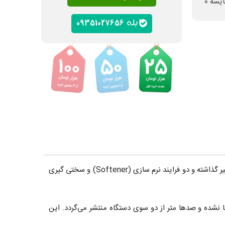
ایسه
0
09351027656
سختی گیر های اولتراسونیک با استفاده از نیروی برق و انتشار امواج الکترو مغناطیسی بر روی مولکولهای آب و یون های محلول در آب تاثیر گذاشته و دو فرایند نرم سازی (Softener) و سختی گیری
چ یا آهنربا نشده و صدها متر از دو سوی دستگاه منتشر می‌گردد. این