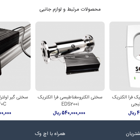
محصولات مرتبط و لوازم جانبی
ک فرا الکتریک
سختی الکترومغناطیسی فرا الکتریک
سختی گیر اولتر
رید
افزودن به سبد خرید
افزودن به 
40C
EDS200i
ال
540,000,000 ریال
,000,000
تریان
همراه با اچ وک