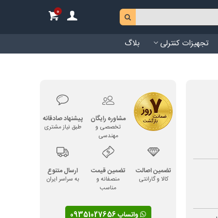
0
تجهیزات کنترلی
بلاگ
مشاوره رایگان
پیشنهاد صادقانه
تخصصی و
طبق نیاز مشتری
مهندسی
تضمین اصالت
تضمین قیمت
ارسال متنوع
کالا و گارانتی
منصفانه و
به سراسر ایران
مناسب
واتساپ 09351027656