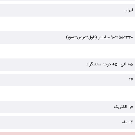
ایران
320*155*90 میلیمتر (طول*عرض*عمق)
5+ الی 50+ درجه سانتیگراد
14
فرا الکتریک
24 ماه