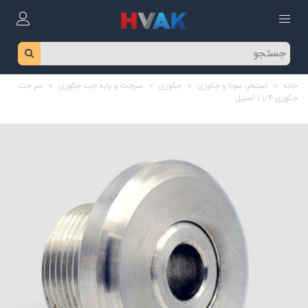
خانه
>
استخر، سونا و جکوزی
>
جکوزی
>
سرجت و پایه جت جکوزی
>
سر جت
جکوزی 1/4 1 استیل