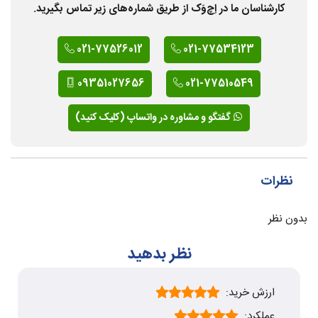
کارشناسان ما در اِچ‌وَک از طریق شماره‌های زیر تماس بگیرید.
021-77526012
021-77534123
09351027656
021-77510549
گفتگو و مشاوره در واتساپ (کلیک کنید)
نظرات
بدون نظر
نظر بدهید
ارزش خرید:
عملکرد: