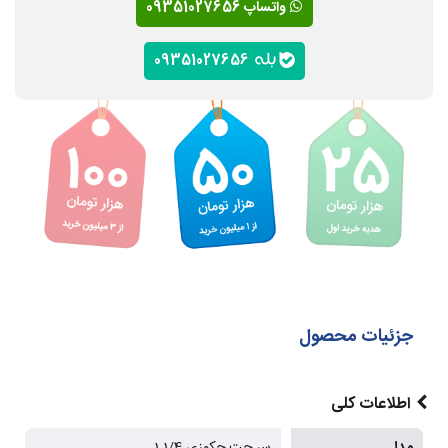
واتساپ 09351027656
09351027656
جزئیات محصول
اطلاعات کلی
مدل
سر جت جکوزی 1/4 1