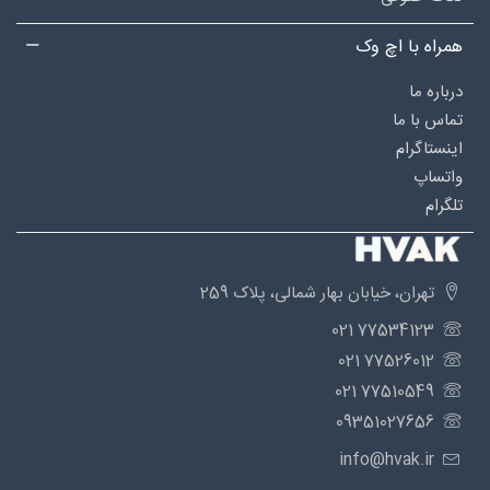
همراه با اچ وک
درباره‌ ما
تماس با ما
اینستاگرام
واتساپ
تلگرام
تهران، خیابان بهار شمالی، پلاک 259
77534123 021
77526012 021
77510549 021
09351027656
info@hvak.ir