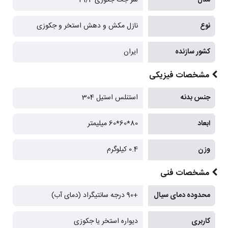
نوع
نازل مکش و دهش استخر و جکوزی
کشور سازنده
ایران
مشخصات فیزیکی
جنس بدنه
استنلس استیل 304
ابعاد
80*60*60 میلیمتر
وزن
0.4 کیلوگرم
مشخصات فنی
محدوده دمای سیال
+90 درجه سانتیگراد (دمای آب)
کاربری
دیواره استخر یا جکوزی