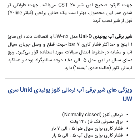
جهت کارکرد صحیح این شیر CST 20 می‌باشد. جهت طولانی تر
شدن عمر این محصول، بهتر است یک صافی برنجی (فیلتر Y-line)
قبل از شیر نصب گردد.
شیر برقی آب یونیدی Uni-D
مدل UW-25 با اتصالات دنده ای سایز
1 اینچ و حداکثر فشار کاری 7 bar جهت قطع و وصل جریان سیال‌
آب و مشابه در خطوط انتقال سیالات مورد استفاده قرار می‌گیرد. رنج
دمای سیال در این مدل 5- الی 80+ درجه سانتیگراد بوده و عملکرد
نرمالی کلوز (حالت عادی "بسته") دارد.
ویژگی های شیر برقی آب نرمالی کلوز یونیدی Unid سری
UW
نرمالی کلوز (Normally closed)
برق مصرفی تک فاز 220 ولت
فشار کاری برای سیال هوا 0.5 الی 7 بار
فشار کاری برای سیال آب 0.5 الی 5 بار