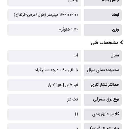
جنس بدنه
برنجی
ابعاد
100*100*112 میلیمتر (طول*عرض*ارتفاع)
وزن
1.70 کیلوگرم
مشخصات فنی
سیال
آب
محدوده دمای سیال
5- الی 80+ درجه سانتیگراد
حداکثر فشار کاری
آب 5 بار | هوا 7 بار
نوع برق مصرفی
تک فاز
کلاس عایق بندی
H