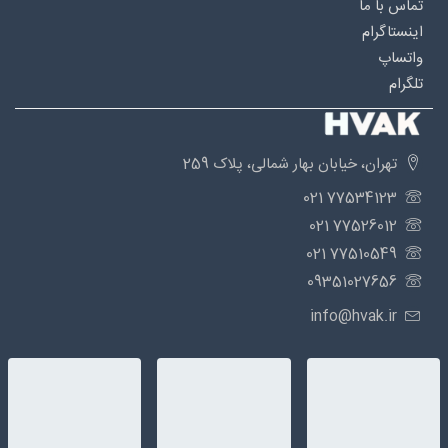
تماس با ما
اینستاگرام
واتساپ
تلگرام
تهران، خیابان بهار شمالی، پلاک 259
77534123 021
77526012 021
77510549 021
09351027656
info@hvak.ir