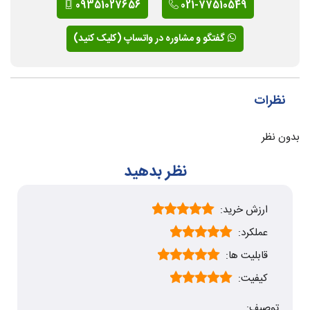
09351027656
021-77510549
گفتگو و مشاوره در واتساپ (کلیک کنید)
نظرات
بدون نظر
نظر بدهید
ارزش خرید:
عملکرد:
قابلیت ها:
کیفیت:
توصیف: