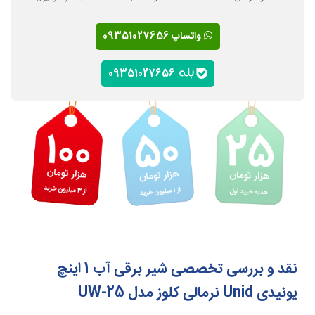
واتساپ 09351027656
09351027656
نقد و بررسی تخصصی شیر برقی آب 1 اینچ
یونیدی Unid نرمالی کلوز مدل UW-25