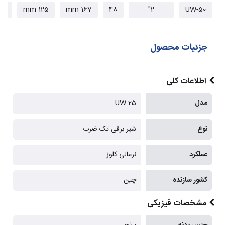
8 mm
125 mm
167 mm
48
2"
UW-50
جزئیات محصول
اطلاعات کلی
مدل
UW-25
نوع
شیر برقی تک ضرب
عملکرد
نرمالی کلوز
کشور سازنده
چین
مشخصات فیزیکی