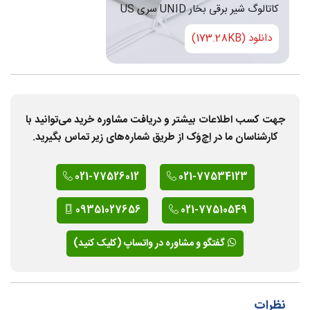
کاتالوگ شیر برقی بخار UNID سری US
دانلود (173.28KB)
جهت کسب اطلاعات بیشتر و دریافت مشاوره خرید می‌توانید با
کارشناسان ما در اِچ‌وَک از طریق شماره‌های زیر تماس بگیرید.
021-77526012
021-77534123
09351027656
021-77510549
گفتگو و مشاوره در واتساپ (کلیک کنید)
نظرات