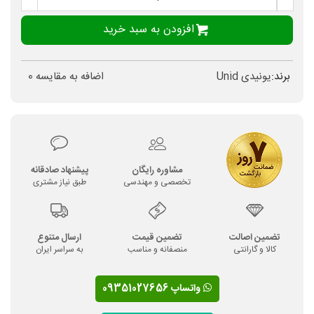
افزودن به سبد خرید
برند:
یونیدی Unid
اضافه به مقایسه
0
مشاوره رایگان
پیشنهاد صادقانه
تخصصی و مهندسی
طبق نیاز مشتری
تضمین اصالت
تضمین قیمت
ارسال متنوع
کالا و گارانتی
منصفانه و مناسب
به سراسر ایران
واتساپ 09351027656