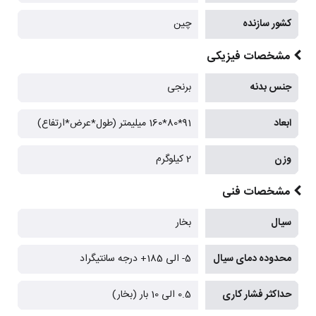
کشور سازنده
چین
مشخصات فیزیکی
جنس بدنه
برنجی
ابعاد
91*80*160 میلیمتر (طول*عرض*ارتفاع)
وزن
2 کیلوگرم
مشخصات فنی
سیال
بخار
محدوده دمای سیال
5- الی 185+ درجه سانتیگراد
حداکثر فشار کاری
0.5 الی 10 بار (بخار)