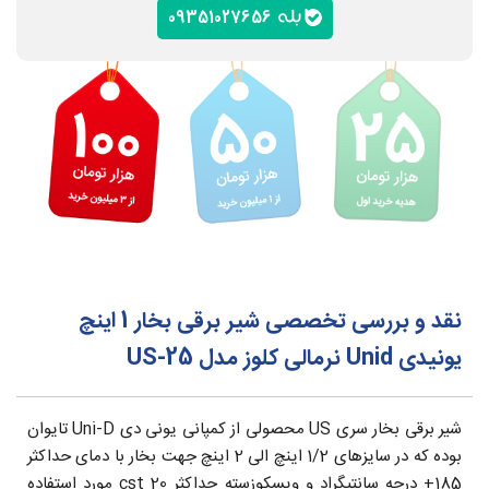
09351027656
نقد و بررسی تخصصی شیر برقی بخار 1 اینچ
یونیدی Unid نرمالی کلوز مدل US-25
شیر برقی بخار سری US محصولی از کمپانی یونی دی Uni-D تایوان
بوده که در سایزهای 1/2 اینچ الی 2 اینچ جهت بخار با دمای حداکثر
185+ درجه سانتیگراد و ویسکوزسته حداکثر 20 cst مورد استفاده