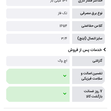
حداکثر فشار کاری
130 میلی بار
نوع برق مصرفی
تک فاز
کلاس حفاضتی
IP54
سایز اتصال (اینچ)
3/4
خدمات پس از فروش
گارانتی
اچ وک
تضمین اصالت و
سلامت فیزیکی
7 روز ضمانت
بازگشت کالا