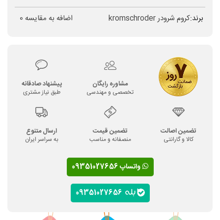
برند:
کروم شرودر kromschroder
اضافه به مقایسه
0
مشاوره رایگان
پیشنهاد صادقانه
تخصصی و مهندسی
طبق نیاز مشتری
تضمین اصالت
تضمین قیمت
ارسال متنوع
کالا و گارانتی
منصفانه و مناسب
به سراسر ایران
واتساپ 09351027656
09351027656