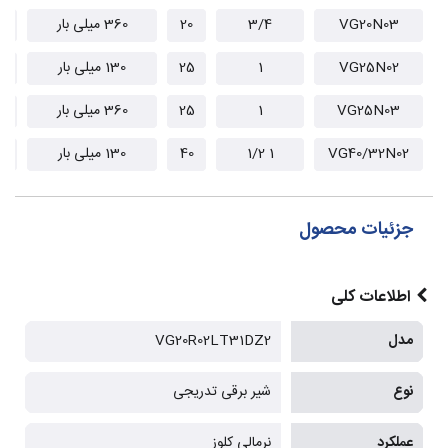
VG20N03
3/4
20
360 میلی بار
1
VG25N02
1
25
130 میلی بار
1
VG25N03
1
25
360 میلی بار
1
VG40/32N02
1 1/2
40
130 میلی بار
28
جزئیات محصول
اطلاعات کلی
مدل
VG20R02LT31DZ2
نوع
شیر برقی تدریجی
عملکرد
نرمالی کلوز