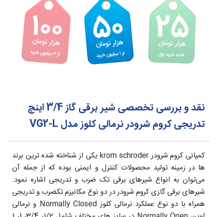
نقد و بررسی تخصصی شیر برقی گاز 3/4 اینچ
تدریجی کروم شرودر نرمالی کلوز مدل VG2-L
کمپانی کروم شرودر krom schroder یکی از شناخته شده ترین برند
ها در زمینه تولید محصولات کنترل و ایمنی بوده که از جمله آن
می‌توان به انواع شیرهای برقی تک ضرب و تدریجی اشاره نمود.
شیرهای برقی گازی کروم شرودر در دو نوع مکانیزم تکضرب و تدریجی
همراه با دو نوع عملکرد نرمالی کلوز Normally Closed و نرمالی
اوپن Normally Open در سایز های مختلف شامل 1/2، 3/4، 1، 1