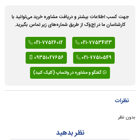
جهت کسب اطلاعات بیشتر و دریافت مشاوره خرید می‌توانید با
کارشناسان ما در اِچ‌وَک از طریق شماره‌های زیر تماس بگیرید.
021-77526012
021-77534123
09351027656
021-77510549
گفتگو و مشاوره در واتساپ (کلیک کنید)
نظرات
بدون نظر
نظر بدهید