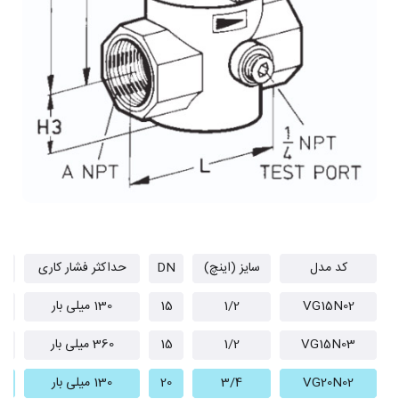
کد مدل
سایز (اینچ)
DN
حداکثر فشار کاری
L
VG15N02
1/2
15
130 میلی بار
1
VG15N03
1/2
15
360 میلی بار
1
VG20N02
3/4
20
130 میلی بار
1