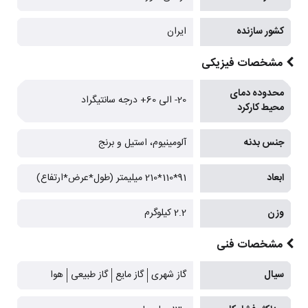
کشور سازنده
ایران
مشخصات فیزیکی
محدوده دمای
20- الی 60+ درجه سانتیگراد
محیط کارکرد
جنس بدنه
آلومینیوم، استیل و برنج
ابعاد
91*110*210 میلیمتر (طول*عرض*ارتفاع)
وزن
2.2 کیلوگرم
مشخصات فنی
سیال
گاز شهری
گاز مایع
گاز طبیعی
هوا