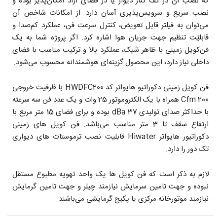
که نصب آن در کف کنار دیوار یا در فضای آزاد امکان‌پذیر بوده و
نصب سریع و سرویس‌پذیری آسان دارد. از امکانات شاخص آن
می‌توان به فیلتر قابل تعویض، کنترل سرعت فن، عملکرد کم‌صدا و
قابلیّت تنظیم جهت جریان هوا اشاره کرد. اگر پروژه شما به یک
فن‌کویل زمینی با ظاهر شیک، عملکرد بالا و ترکیب مناسب با فضای
داخلی نیاز دارد، این محصول گزینه‌ای هوشمندانه محسوب می‌شود.
فن کویل زمینی دکوراتیو هایواتر کد HWDFC200 با ظرفیت خروجی
200 Cfm همراه با یک الکتروموتور 25 وات و یک عدد فن سه سرعته
با حداکثر صدای تولیدی 37 dBa بوده و برای فضای 15 متر مربع با
ارتفاع سقف تا 3 متر مناسب می‌باشد. فن کویل های زمینی
دکوراتیور هایواتر Hiwater قابلیت نصب ترموستات های دیواری
تک دور را دارد.
لازم به ذکر است که فن کویل ها یک واحد تهویه مطبوع مستقل
نبوده و جهت تامین سرمایش نیازمند چیلر و جهت تامین گرمایش
نیازمند موتورخانه مرکزی یا پکیج گرمایشی می‌باشند.