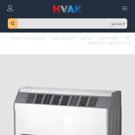
خانه
>
تهویه مطبوع
>
فن کویل
>
فن کویل زمینی
>
فن کویل زمینی دکوراتیو
200cfm هایواتر HWDFC200