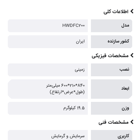
اطلاعات کلی
مدل
HWDFC200
کشور سازنده
ایران
مشخصات فیزیکی
نصب
زمینی
840*210*600 میلی‌متر
ابعاد
(طول*عرض*ارتفاع)
وزن
19.5 کیلوگرم
مشخصات فنی
کاربری
سرمایش و گرمایش