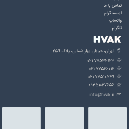
تماس با ما
اینستاگرام
واتساپ
تلگرام
تهران، خیابان بهار شمالی، پلاک 259
77534123 021
77526012 021
77510549 021
09351027656
info@hvak.ir