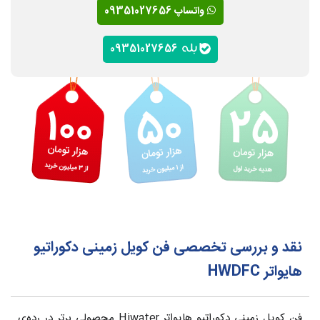
واتساپ 09351027656
09351027656
نقد و بررسی تخصصی فن کویل زمینی دکوراتیو
هایواتر HWDFC
فن کویل زمینی دکوراتیو هایواتر Hiwater محصولی برتر در رده‌ی