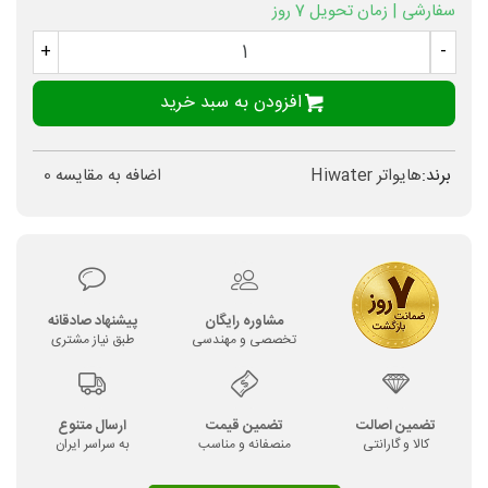
سفارشی | زمان تحویل 7 روز
+
-
افزودن به سبد خرید
برند:
هایواتر Hiwater
اضافه به مقایسه
0
مشاوره رایگان
پیشنهاد صادقانه
تخصصی و مهندسی
طبق نیاز مشتری
تضمین اصالت
تضمین قیمت
ارسال متنوع
کالا و گارانتی
منصفانه و مناسب
به سراسر ایران