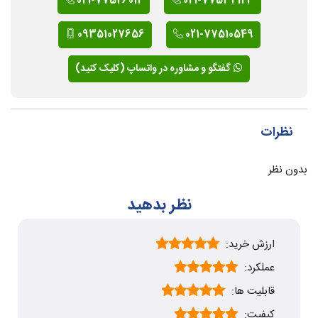
021-77526012
021-77534123
09351027656
021-77510549
گفتگو و مشاوره در واتساپ (کلیک کنید)
نظرات
بدون نظر
نظر بدهید
ارزش خرید:
عملکرد:
قابلیت ها:
کیفیت: