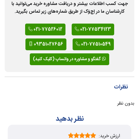
جهت کسب اطلاعات بیشتر و دریافت مشاوره خرید می‌توانید با
کارشناسان ما در اِچ‌وَک از طریق شماره‌های زیر تماس بگیرید.
021-77526012
021-77534123
09351027656
021-77510549
گفتگو و مشاوره در واتساپ (کلیک کنید)
نظرات
بدون نظر
نظر بدهید
ارزش خرید: