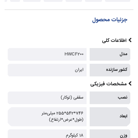
جزئیات محصول
اطلاعات کلی
مدل
HWCF200
کشور سازنده
ایران
مشخصات فیزیکی
نصب
سقفی (توکار)
746*542*255 میلی‌متر
ابعاد
(طول*عرض*ارتفاع)
وزن
18 کیلوگرم