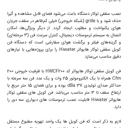
نصب سقفی توکار دستگاه باعث می‌شود فضای قابل مشاهده و گیرا
حذف شود و با grille (شبکه خروجی) خیلی کم‌ظاهر در سقف، جریان
هوای یکنواخت و مطلوب ایجاد گردد. از دیگر ویژگی‌ها، امکان
اتصال به سیستم ترموستات دیجیتال، کنترل سرعت فن (۳ مرحله‌ای)
و گزینه‌های فیلتر و برگشت هوای سفارشی است که دستگاه فن
کویل سقفی توکار هایواتر Hiwater را برای پروژه‌هایی با نیازهای
دقیق مناسب می‌سازد.
فن کویل سقفی توکار هایواتر کد HWCF200 با ظرفیت خروجی 200
Cfm همراه با یک الکتروموتور 25 وات و یک عدد فن سه سرعته با
حداکثر صدای تولیدی 37 dBa بوده و برای فضای 15 متر مربع با
ارتفاع سقف تا 3 متر مناسب می‌باشد. فن کویل های سقفی توکار
هایواتر Hiwater قابلیت نصب ترموستات های دیواری سه دور را
دارد.
لازم به ذکر است که فن کویل ها یک واحد تهویه مطبوع مستقل