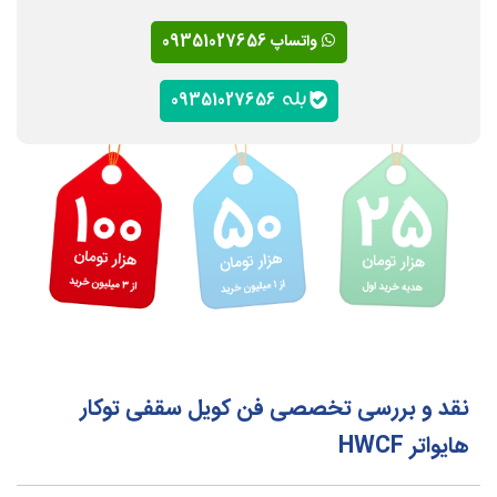
واتساپ 09351027656
09351027656
نقد و بررسی تخصصی فن کویل سقفی توکار
هایواتر HWCF