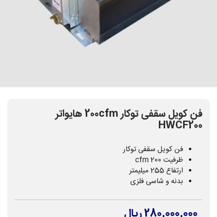
فن کویل سقفی توکار 200cfm هایواتر
HWCF200
فن کویل سقفی توکار
ظرفیت 200 cfm
ارتفاع 255 میلیمتر
بدنه و شاسی فلزی
280,000,000 ریال