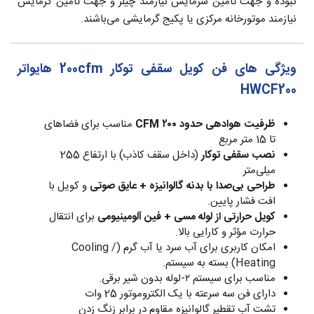
نبوده و جهت تامین سرمایش نیازمند چیلر و جهت تامین گرمایش
نیازمند موتورخانه مرکزی یا پکیج گرمایشی می‌باشند.
ویژگی های فن کویل سقفی توکار 200cfm هایواتر
HWCF200
ظرفیت هوادهی حدود ۲۰۰ CFM
مناسب برای فضاهای
تا 15 متر مربع
نصب سقفی توکار
(داخل سقف کاذب) با ارتفاع 255
میلی‌متر
طراحی بی‌صدا با بدنه گالوانیزه + عایق صوتی
و کویل با
افت فشار پایین.
کویل حرارتی از لوله مسی + فین آلومینیومی
برای انتقال
حرارت مؤثر و کارایی بالا.
امکان کاربری برای آب سرد یا آب گرم (Cooling /
Heating) بسته به سیستم.
مناسب برای سیستم ۲-لوله بدون شیر برقی.
دارای فن سه سرعته با یک الکتروموتور 25 وات
تشت آب تقطیر گالوانیزه مقاوم در برابر زنگ زدن