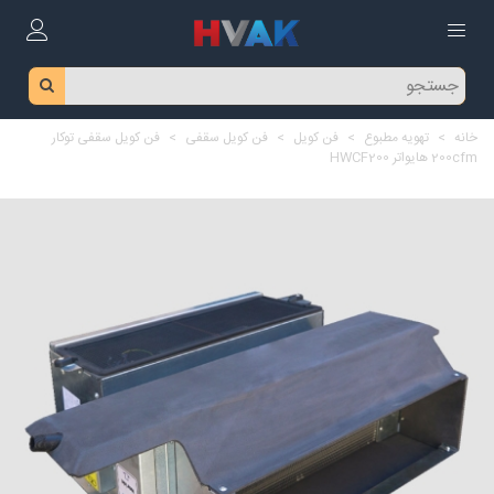
خانه
>
تهویه مطبوع
>
فن کویل
>
فن کویل سقفی
>
فن کویل سقفی توکار
200cfm هایواتر HWCF200