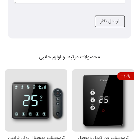
محصولات مرتبط و لوازم جانبی
‎−10%
ترموستات فن کویل دوفصل
ترموستات دیجیتال روکار فرابین