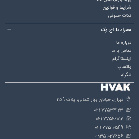
شرایط و قوانین
نکات حقوقی
همراه با اچ وک
درباره‌ ما
تماس با ما
اینستاگرام
واتساپ
تلگرام
تهران، خیابان بهار شمالی، پلاک 259
77534123 021
77526012 021
77510549 021
09351027656