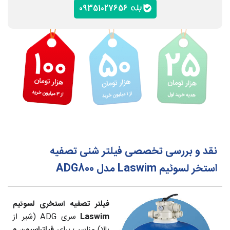
09351027656
نقد و بررسی تخصصی فیلتر شنی تصفیه
استخر لسوئیم Laswim مدل ADG800
فیلتر تصفیه استخری لسوئیم
Laswim
سری ADG (شیر از
بالا) مناسب برای
فیلتراسیون و