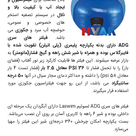
ایجاد آب با کیفیت بالا و
ذلال
در سیستم تصفیه استخر
های خصوصی و عمومی،
حوضچه آب سرد و
جکوزی
می
باشد.
فیلتر های سری
ADG دارای بدنه یکپارچه پلیمری (پلی اتیلن) تقویت شده با
فایبرگلاس بوده و همراه با شیر شش راهه و گیج فشار(مانومتر)
به
بازار عرضه میشوند. این فیلتر ها قابلیت کارکرد زیر نور آفتاب (فضای
باز) را با تحمل فشار تا
36 PSI معادل 2.5 بار
(فشار تست 4 بار
معادل 58 psi) را داشته و حداکثر دمای مجاز سیال در آنها
50 درجه
سانتیگراد
می باشد، از این رو جهت فیلتراسیون جکوزی مورد
استفاده قرار میگیرند.
فیلتر های سری ADG لسوئیم Laswim دارای آبگردان یک مرحله ای
داخلی بوده و شیر 6 راهه با کاربری آسان بر روی آن نصب می‌باشد.
بست یکپارچه امکان چرخش 360 درجه‌ای شیر این فیلتر را مهیا
می‌سازد.