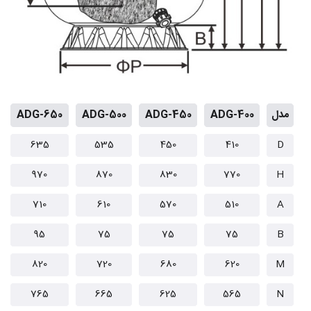
مدل
ADG-400
ADG-450
ADG-500
ADG-650
635
535
450
410
D
970
870
830
770
H
710
610
570
510
A
95
75
75
75
B
820
720
680
620
M
765
665
625
565
N