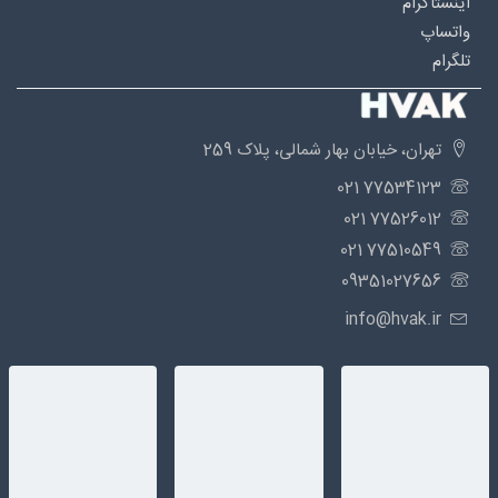
اینستاگرام
واتساپ
تلگرام
تهران، خیابان بهار شمالی، پلاک 259
77534123 021
77526012 021
77510549 021
09351027656
info@hvak.ir