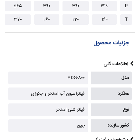
565
390
390
319
P
370
260
220
160
T
جزئیات محصول
اطلاعات کلی
مدل
ADG-800
عملکرد
فیلتراسیون آب استخر و جکوزی
نوع
فیلتر شنی استخر
کشور سازنده
چین