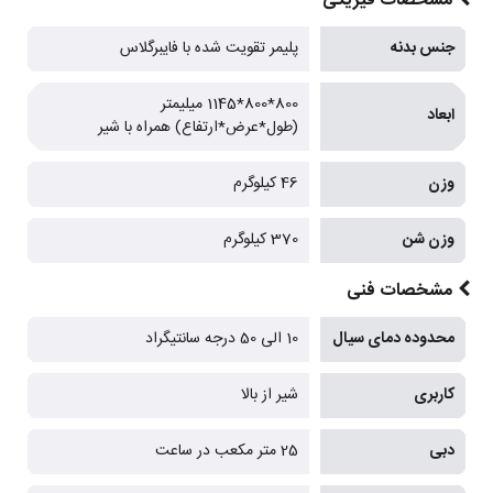
مشخصات فیزیکی
جنس بدنه
پلیمر تقویت شده با فایبرگلاس
800*800*1145 میلیمتر
ابعاد
(طول*عرض*ارتفاع) همراه با شیر
وزن
46 کیلوگرم
وزن شن
370 کیلوگرم
مشخصات فنی
محدوده دمای سیال
10 الی 50 درجه سانتیگراد
کاربری
شیر از بالا
دبی
25 متر مکعب در ساعت