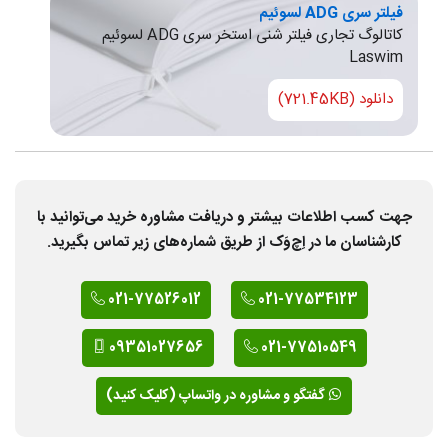
فیلتر سری ADG لسوئیم
کاتالوگ تجاری فیلتر شنی استخر سری ADG لسوئیم
Laswim
دانلود (721.45KB)
جهت کسب اطلاعات بیشتر و دریافت مشاوره خرید می‌توانید با
کارشناسان ما در اِچ‌وَک از طریق شماره‌های زیر تماس بگیرید.
021-77526012
021-77534123
09351027656
021-77510549
گفتگو و مشاوره در واتساپ (کلیک کنید)