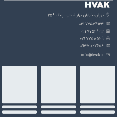
تهران، خیابان بهار شمالی، پلاک 259
77534123 021
77526012 021
77510549 021
09351027656
info@hvak.ir