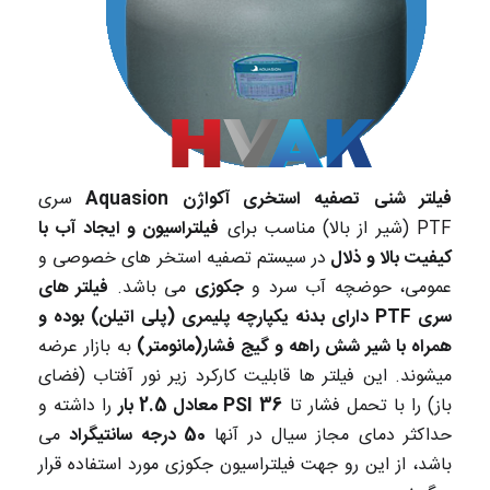
فیلتر شنی تصفیه استخری آکواژن Aquasion
سری
PTF (شیر از بالا) مناسب برای
فیلتراسیون و ایجاد آب با
کیفیت بالا و ذلال
در سیستم تصفیه استخر های خصوصی و
عمومی، حوضچه آب سرد و
جکوزی
می باشد.
فیلتر های
سری PTF دارای بدنه یکپارچه پلیمری (پلی اتیلن) بوده و
همراه با شیر شش راهه و گیج فشار(مانومتر)
به بازار عرضه
میشوند. این فیلتر ها قابلیت کارکرد زیر نور آفتاب (فضای
باز) را با تحمل فشار تا
36 PSI معادل 2.5 بار
را داشته و
حداکثر دمای مجاز سیال در آنها
50 درجه سانتیگراد
می
باشد، از این رو جهت فیلتراسیون جکوزی مورد استفاده قرار