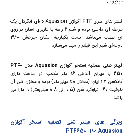
میگیرند.
فیلتر های سری PTF آکواژن Aquasion دارای آبگردان یک
مرحله ای داخلی بوده و شیر 6 راهه با کاربری آسان بر روی
آن نصب می‌باشد. بست یکپارچه امکان چرخش 360
درجه‌ای شیر این فیلتر را مهیا می‌سازد.
فیلتر شنی تصفیه استخر آکواژن Aquasion مدل PTF-
650
با میزان آبدهی 16 متر مکعب در ساعت دارای
کانکشن 1.5 اینچ (معادل 50 میلی‌متر) بوده و مخزن شن آن
ظرفیت 160 کیلوگرم شن (0.5 الی 0.8 میلی‌متر) را دارا می
باشد.
ویژگی های فیلتر شنی تصفیه استخر آکواژن
Aquasion مدل PTF650