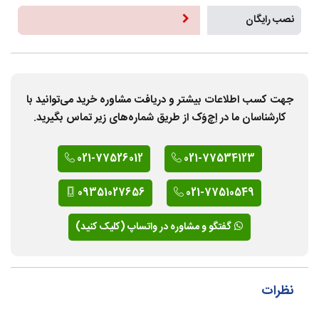
نصب رایگان
جهت کسب اطلاعات بیشتر و دریافت مشاوره خرید می‌توانید با
کارشناسان ما در اِچ‌وَک از طریق شماره‌های زیر تماس بگیرید.
021-77526012
021-77534123
09351027656
021-77510549
گفتگو و مشاوره در واتساپ (کلیک کنید)
نظرات