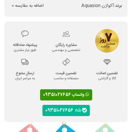
برند:
آکواژن Aquasion
اضافه به مقایسه
0
مشاوره رایگان
پیشنهاد صادقانه
تخصصی و مهندسی
طبق نیاز مشتری
تضمین اصالت
تضمین قیمت
ارسال متنوع
کالا و گارانتی
منصفانه و مناسب
به سراسر ایران
واتساپ 09351027656
09351027656