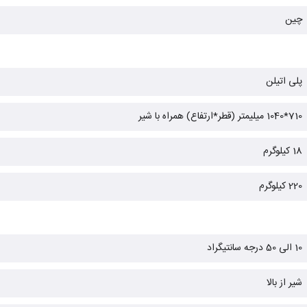
چین
پلی اتیلن
710*1040 میلیمتر (قطر*ارتفاع) همراه با شیر
18 کیلوگرم
220 کیلوگرم
10 الی 50 درجه سانتیگراد
شیر از بالا