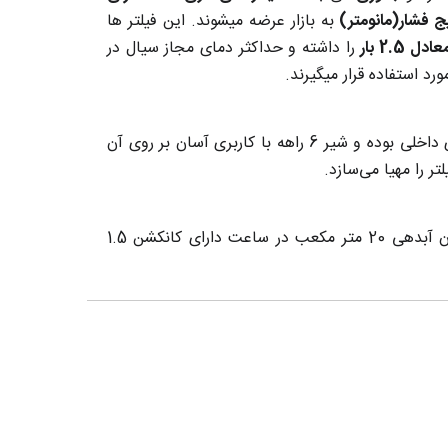
یج فشار(مانومتر)
به بازار عرضه میشوند. این فیلتر ها
را داشته و حداکثر دمای مجاز سیال در
د استفاده قرار میگیرند.
فیلتر های سری PTF آکواژن Aquasion دارای آبگردان یک مرحله ای داخلی بوده و شیر 6 راهه با کاربری آسان بر روی آن
با میزان آبدهی 20 متر مکعب در ساعت دارای کانکشن 1.5