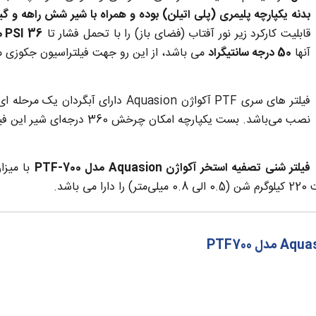
بدنه یکپارچه پلیمری (پلی اتیلن) بوده و همراه با شیر شش راهه و گ
قابلیت کارکرد زیر نور آفتاب (فضای باز) را با تحمل فشار تا
36 PSI معادل 2.5 بار
آنها
50 درجه سانتیگراد
می باشد، از این رو جهت فیلتراسیون جکوزی مور
نصب می‌باشد. بست یکپارچه امکان چرخش 360 درجه‌ای شیر این فیلتر را مهیا می‌سازد.
فیلتر شنی تصفیه استخر آکواژن Aquasion مدل PTF-700