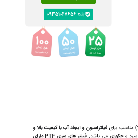
09351027656
فیلتراسیون و ایجاد آب با کیفیت بالا و
سرد و
جکوزی
می باشد.
فیلتر های سری PTF دارای