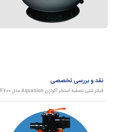
نقد و بررسی تخصصی
فیلتر شنی تصفیه استخر آکواژن Aquasion مدل PTF700