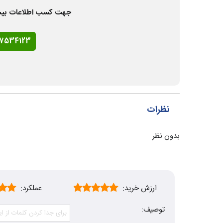
جهت کسب اطلاعات بیشتر و
77534123
نظرات
بدون نظر
ارزش خرید:
عملکرد:
توصیف: