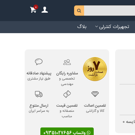
0
تجهیزات کنترلی
بلاگ
مشاوره رایگان
پیشنهاد صادقانه
تخصصی و
طبق نیاز مشتری
مهندسی
تضمین اصالت
تضمین قیمت
ارسال متنوع
کالا و گارانتی
منصفانه و
به سراسر ایران
مناسب
ایسه
0
واتساپ 09351027656