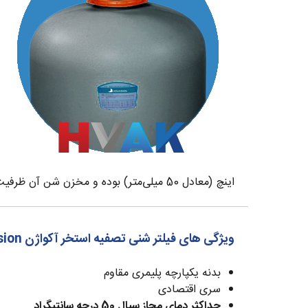
اینچ (معادل 50 میلی‌متر) بوده و مخزن شن آن ظرفیت 220 کیلوگرم شن (0.5 الی 0.8 میلی‌متر) را دارا می باشد.
ویژگی های فیلتر شنی تصفیه استخر آکواژن Aquasion مدل PTF700
بدنه یکپارچه پلیمری مقاوم
سری اقتصادی
حداکثر دمای مجاز سیال 50 درجه سانتیگراد