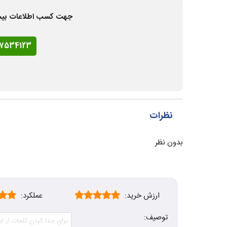
جهت کسب اطلاعات بیشتر و
77534123
نظرات
بدون نظر
ارزش خرید:
عملکرد:
توصیف: