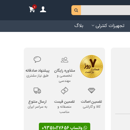
0
تجهیزات کنترلی
بلاگ
مشاوره رایگان
پیشنهاد صادقانه
تخصصی و
طبق نیاز مشتری
مهندسی
تضمین اصالت
تضمین قیمت
ارسال متنوع
کالا و گارانتی
منصفانه و
به سراسر ایران
مناسب
واتساپ 09351027656