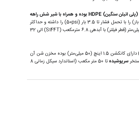
دارای بدنه یکپارچه از جنس پلاستیک فشرده (پلی اتیلن سنگین) HDPE بوده و همراه با شیر شش راهه
به بازار عرضه میشوند. این فیلتر ها قابلیت کارکرد زیر نور آفتاب (فضای باز) را با تحمل فشار تا 3.5 بار (50psi) را داشته و حداکثر
می باشد. سری Pro-T در سایز های 360 الی 900 میلی‌متر (قطر فیلتر) با آبدهی 6.8 مترمکعب (S144T) الی 32
فیلتر شنی تصفیه استخر هایوارد Hayward مدل S144T با میزان فیلتراسیون 6.8 متر مکعب در ساعت (سطح فیلتراسیون 0.09 متر مربع) دارای کانکشن 1.5 اینچ (50 میلی‌متر) بوده مخزن شن آن
سرپوشیده
تا 50 متر مکعب (استاندارد سیکل زمانی 8