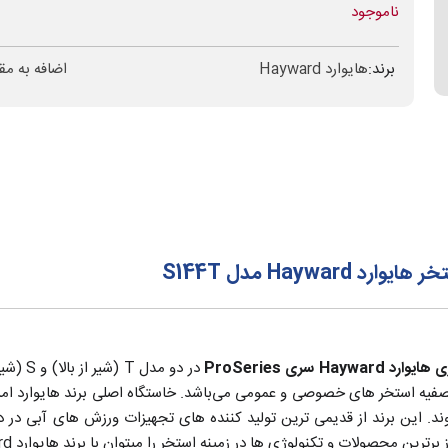
ناموجود
برند:
هایوارد Hayward
اضافه به مق
Hay مدل S144T
Hay سری ProSeries
در دو مدل T (شیر از بالا) و S (شیر از بغل) مناسب برای
فیه استخر های خصوصی و عمومی می‌باشد. خاستگاه اصلی برند هایوارد امر
 محصولات و تکنولوژی ها در زمینه استخر را میتوان با برند هایوارد Hayward امریکا تجربه نمود.