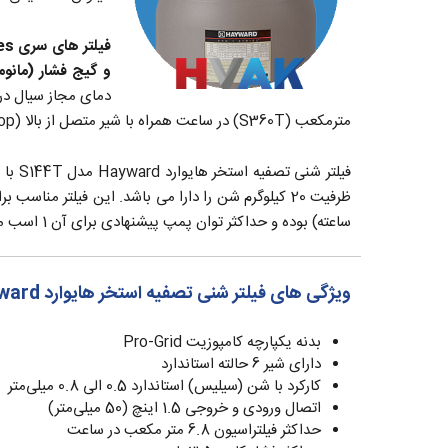
فیلتر های سری
es
و گیج فشار (مانوم
دمای مجاز سیال در 
مترمکعب (S360T) در ساعت همراه با شیر متصل از بالا (Top) ارائه می‌شود.
ظرفیت 20 کیلوگرم شن را دارا می باشد. این فیلتر مناسب برای تصفیه استخر
ساعته) بوده و حداکثر توان پمپ پیشنهادی برای آن 1 اسب می‌باشد.
ویژگی های فیلتر شنی تصفیه استخر هایوارد Hayward مدل S144T
بدنه یکپارچه کامپوزیت Pro-Grid
دارای شیر 6 حالته استاندارد
کارکرد با شن (سیلیس) استاندارد 0.5 الی 0.8 میلی‌متر
اتصال ورودی و خروجی 1.5 اینچ (50 میلی‌متر)
حداکثر فیلتراسیون 6.8 متر مکعب در ساعت