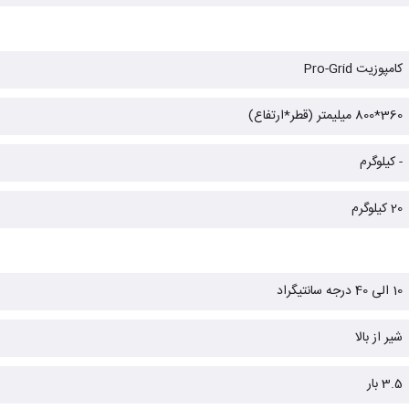
کامپوزیت Pro-Grid
360*800 میلیمتر (قطر*ارتفاع)
- کیلوگرم
20 کیلوگرم
10 الی 40 درجه سانتیگراد
شیر از بالا
3.5 بار