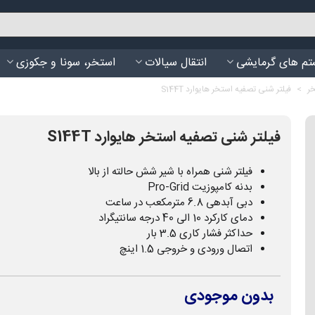
م های گرمایشی
انتقال سیالات
استخر، سونا و جکوزی
خر
>
فیلتر شنی تصفیه استخر هایوارد S144T
فیلتر شنی تصفیه استخر هایوارد S144T
فیلتر شنی همراه با شیر شش حالته از بالا
بدنه کامپوزیت Pro-Grid
دبی آبدهی 6.8 مترمکعب در ساعت
دمای کارکرد 10 الی 40 درجه سانتیگراد
حداکثر فشار کاری 3.5 بار
اتصال ورودی و خروجی 1.5 اینچ
بدون موجودی