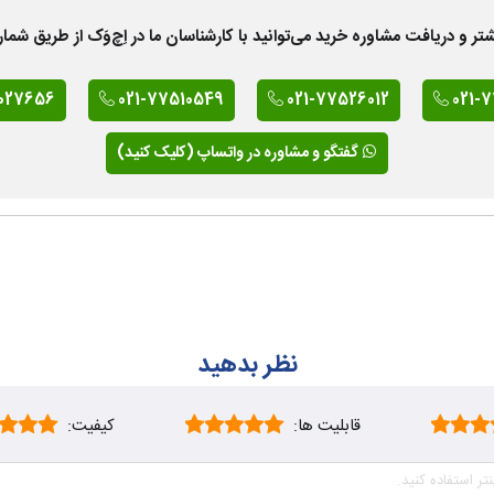
 دریافت مشاوره خرید می‌توانید با کارشناسان ما در اِچ‌وَک از طریق شمار
027656
021-77510549
021-77526012
021-
گفتگو و مشاوره در واتساپ (کلیک کنید)
نظر بدهید
قابلیت ها:
کیفیت: