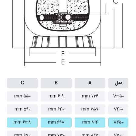
مدل
A
B
C
550 mm
619 mm
726 mm
V350
590 mm
640 mm
757 mm
V400
638 mm
698 mm
814 mm
V450
670 mm
730 mm
845 mm
V500