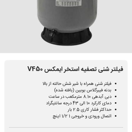
فیلتر شنی تصفیه استخر ایمکس V450
فیلتر شنی همراه با شیر شش حالته از بالا
بدنه فیبرگلاس بوبین (بافته شده)
دبی آبدهی 8.10 مترمکعب در ساعت
دمای کارکرد 10 الی 43 درجه سانتیگراد
حداکثر فشار کاری 2.5 بار
اتصال ورودی و خروجی 1 1/2 اینچ