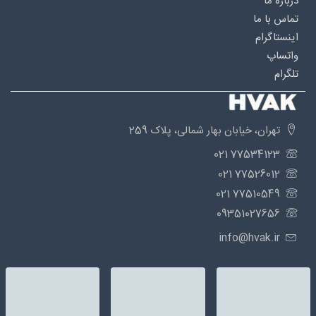
درباره‌ ما
تماس با ما
اینستاگرام
واتساپ
تلگرام
تهران، خیابان بهار شمالی، پلاک 259
77534123 021
77526012 021
77510549 021
09351027656
info@hvak.ir