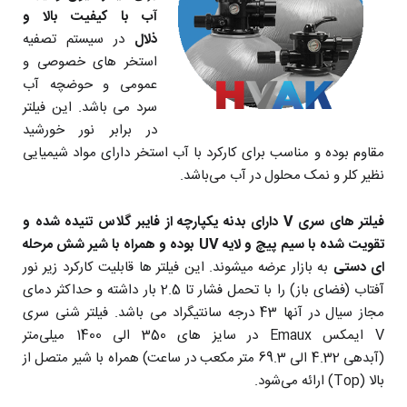
آب با کیفیت بالا و
ذلال
در سیستم تصفیه
استخر های خصوصی و
عمومی و حوضچه آب
سرد می باشد. این فیلتر
در برابر نور خورشید
مقاوم بوده و مناسب برای کارکرد با آب استخر دارای مواد شیمیایی
نظیر کلر و نمک محلول در آب می‌باشد.
فیلتر های سری V دارای بدنه یکپارچه از فایبر گلاس تنیده شده و
تقویت شده با سیم پیچ و لایه UV بوده و همراه با شیر شش مرحله
ای دستی
به بازار عرضه میشوند. این فیلتر ها قابلیت کارکرد زیر نور
آفتاب (فضای باز) را با تحمل فشار تا 2.5 بار داشته و حداکثر دمای
مجاز سیال در آنها 43 درجه سانتیگراد می باشد. فیلتر شنی سری
V ایمکس Emaux در سایز های 350 الی 1400 میلی‌متر
(آبدهی 4.32 الی 69.3 متر مکعب در ساعت) همراه با شیر متصل از
بالا (Top) ارائه می‌شود.