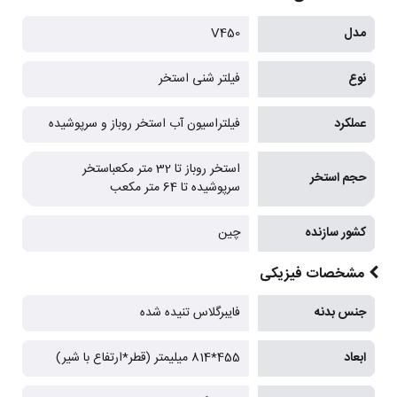
مدل
V450
نوع
فیلتر شنی استخر
عملکرد
فیلتراسیون آب استخر روباز و سرپوشیده
استخر روباز تا 32 متر مکعباستخر
حجم استخر
سرپوشیده تا 64 متر مکعب
کشور سازنده
چین
مشخصات فیزیکی
جنس بدنه
فایبرگلاس تنیده شده
ابعاد
455*814 میلیمتر (قطر*ارتفاع با شیر)