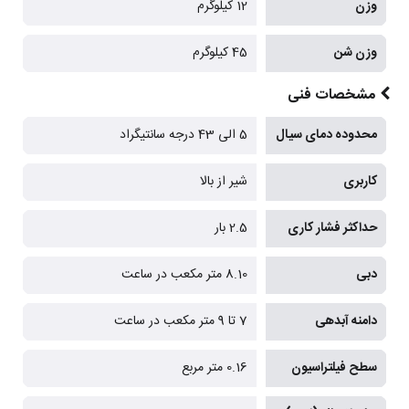
وزن
12 کیلوگرم
وزن شن
45 کیلوگرم
مشخصات فنی
محدوده دمای سیال
5 الی 43 درجه سانتیگراد
کاربری
شیر از بالا
حداکثر فشار کاری
2.5 بار
دبی
8.10 متر مکعب در ساعت
دامنه آبدهی
7 تا 9 متر مکعب در ساعت
سطح فیلتراسیون
0.16 متر مربع