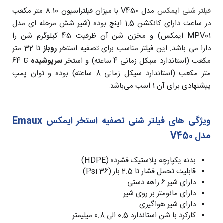
فیلتر شنی ایمکس
مدل V450 با میزان فیلتراسیون 8.10 متر مکعب
در ساعت دارای کانکشن 1.5 اینچ بوده (شیر شش مرحله ای مدل
MPV01 ایمکس) و مخزن شن آن ظرفیت 45 کیلوگرم شن را
دارا می باشد. این فیلتر مناسب برای تصفیه استخر
روباز
تا 32 متر
مکعب (استاندارد سیکل زمانی 4 ساعته) و استخر
سرپوشیده
تا 64
متر مکعب (استاندارد سیکل زمانی 8 ساعته) بوده و توان پمپ
پیشنهادی برای آن 1 اسب می‌باشد.
ویژگی های فیلتر شنی تصفیه استخر ایمکس Emaux
مدل V450
بدنه یکپارچه پلاستیک فشرده (HDPE)
قابلیت تحمل فشار تا 2.5 بار (36 Psi)
دارای شیر 6 راهه دستی
دارای مانومتر بر روی شیر
دارای شیر هواگیری
کارکرد با شن استاندارد 0.5 الی 0.8 میلیمتر