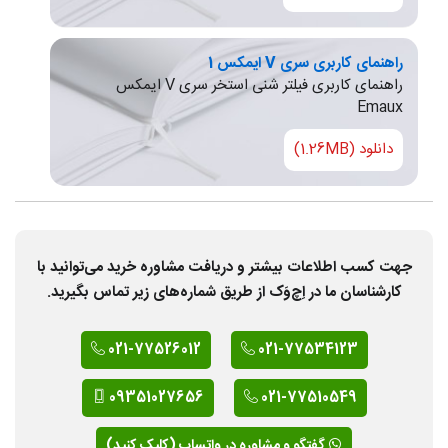
راهنمای کاربری سری V ایمکس 1
راهنمای کاربری فیلتر شنی استخر سری V ایمکس
Emaux
دانلود (1.26MB)
جهت کسب اطلاعات بیشتر و دریافت مشاوره خرید می‌توانید با
کارشناسان ما در اِچ‌وَک از طریق شماره‌های زیر تماس بگیرید.
021-77526012
021-77534123
09351027656
021-77510549
گفتگو و مشاوره در واتساپ (کلیک کنید)