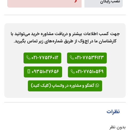
نصب رایگان
جهت کسب اطلاعات بیشتر و دریافت مشاوره خرید می‌توانید با
کارشناسان ما در اِچ‌وَک از طریق شماره‌های زیر تماس بگیرید.
021-77526012
021-77534123
09351027656
021-77510549
گفتگو و مشاوره در واتساپ (کلیک کنید)
نظرات
بدون نظر