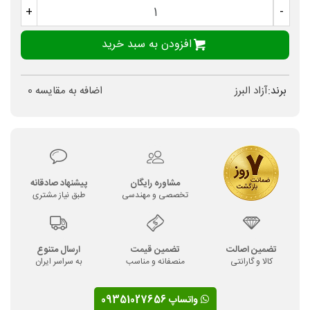
+
-
افزودن به سبد خرید
برند:
آزاد البرز
اضافه به مقایسه
0
مشاوره رایگان
پیشنهاد صادقانه
تخصصی و مهندسی
طبق نیاز مشتری
تضمین اصالت
تضمین قیمت
ارسال متنوع
کالا و گارانتی
منصفانه و مناسب
به سراسر ایران
واتساپ 09351027656