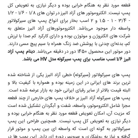
قطعه مورد نظر به هنگام خرابی بوده و دیگر نیازی به تعویض کل
پمپ نیست. الکتروموتور های آزاد البرز در توان های 1/8 - 1/6 - 1/2
- 3/4 - 1 - 1.5 و 2 اسب بخار برای انواع پمپ های سیرکولاتور
واسطه دار موجود می‌باشد. الکتروموتورهای آزاد البرز متعلق به
شرکت های الکتروژن و موتوژن بوده و دارای کارکرد کم صدا با لرزش
کم، بدنه‌ای چدنی با پوشش ضد زنگ همراه با سیم پیچ مسی دارند.
دور موتور این محصول 1450 دور در دقیقه می‌باشد.
دینام پمپ آزاد
البرز 1/6 اسب مناسب برای پمپ سیرکوله مدل HV می باشد.
پمپ های سیرکولاتور (سیرکوله) خطی آزاد البرز یکی از شناخته شده
ترین برند های ایرانی در این زمینه بوده و همواره با کیفیت بالا و
البته قیمت بالاتر از سایر رقبای ایرانی خود به بازار عرضه شده است.
پمپ های سیرکوله آزاد البرز بر خلاف پمپ های خارجی از چند قطعه
مجزا شامل الکتروموتور، واسطه، شفت و آبگردان تشکیل شده است
که مزیت آن، امکان تعویض قطعه مورد نظر به هنگام خرابی بوده و
دیگر نیازی به تعویض کل پمپ نیست. همچنین طراحی این پمپ
سیرکولاتور به گونه ای است که واسطه ای بین پمپ و موتور قرار
گرفته و نیاز به روغنکاری و سرویس دوره ای دارد. این پمپ ها در