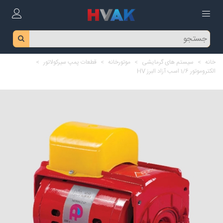
خانه
>
سیستم های گرمایشی
>
موتورخانه
>
قطعات پمپ سیرکولاتور
>
الکتروموتور 1/6 اسب آزاد البرز HV