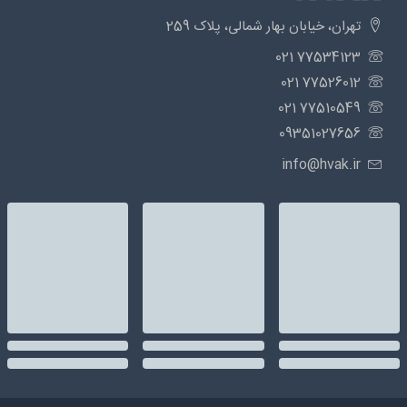
تهران، خیابان بهار شمالی، پلاک 259
77534123 021
77526012 021
77510549 021
09351027656
info@hvak.ir