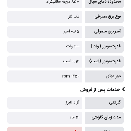
محدوده دمای سیال
+85 درجه سانتیگراد
نوع برق مصرفی
تک فاز
آمپر برق مصرفی
0.85 آمپر
قدرت موتور (وات)
120 وات
قدرت موتور (اسب)
0.16 اسب
دور موتور
1450 rpm
خدمات پس از فروش
گارانتی
آزاد البرز
مدت زمان گارانتی
12 ماه