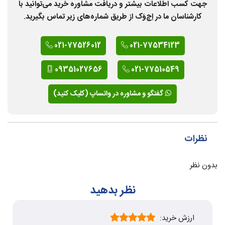
جهت کسب اطلاعات بیشتر و دریافت مشاوره خرید می‌توانید با
کارشناسان ما در اِچ‌وَک از طریق شماره‌های زیر تماس بگیرید.
021-77526012
021-77534123
09351027656
021-77510549
گفتگو و مشاوره در واتساپ (کلیک کنید)
نظرات
بدون نظر
نظر بدهید
ارزش خرید: