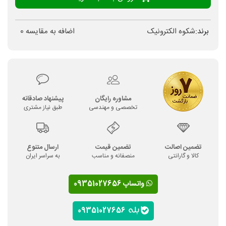
برند:
شکوه الکترونیک
اضافه به مقایسه
0
مشاوره رایگان
پیشنهاد صادقانه
تخصصی و مهندسی
طبق نیاز مشتری
تضمین اصالت
تضمین قیمت
ارسال متنوع
کالا و گارانتی
منصفانه و مناسب
به سراسر ایران
واتساپ 09351027656
09351027656