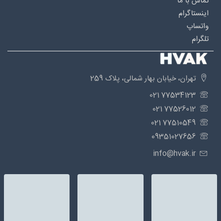
تماس با ما
اینستاگرام
واتساپ
تلگرام
تهران، خیابان بهار شمالی، پلاک 259
77534123 021
77526012 021
77510549 021
09351027656
info@hvak.ir