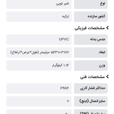
نوع
شیر توپی
کشور سازنده
ترکیه
مشخصات فیزیکی
جنس بدنه
UPVC
ابعاد
172*101*159 میلیمتر (طول*عرض*ارتفاع)
وزن
1.16 کیلوگرم
مشخصات فنی
حداکثر فشار کاری
PN16
سایز اتصال (اینچ)
2