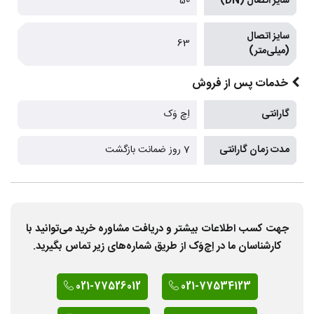
سایز اتصال (DN)
50
سایز اتصال
63
(میلی‌متر)
خدمات پس از فروش
گارانتی
اِچ وَک
مدت زمان گارانتی
7 روز ضمانت بازگشت
جهت کسب اطلاعات بیشتر و دریافت مشاوره خرید می‌توانید با
کارشناسان ما در اِچ‌وَک از طریق شماره‌های زیر تماس بگیرید.
021-77526012
021-77534123