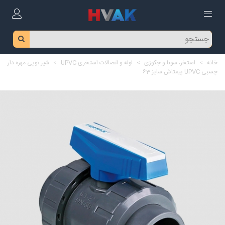
خانه
>
استخر، سونا و جکوزی
>
لوله و اتصالات استخری UPVC
>
شیر توپی مهره دار
چسبی UPVC پیمتاش سایز 63