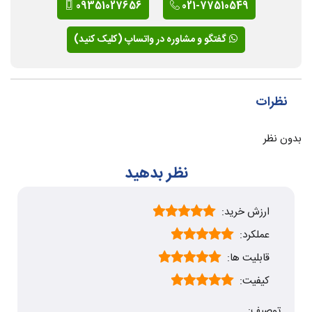
09351027656
021-77510549
گفتگو و مشاوره در واتساپ (کلیک کنید)
نظرات
بدون نظر
نظر بدهید
ارزش خرید:
عملکرد:
قابلیت ها:
کیفیت:
توصیف: