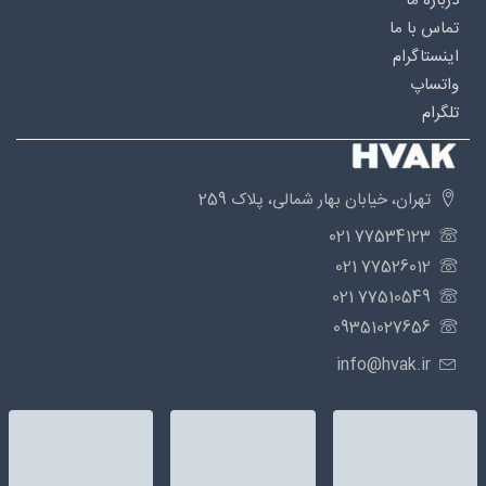
درباره‌ ما
تماس با ما
اینستاگرام
واتساپ
تلگرام
تهران، خیابان بهار شمالی، پلاک 259
77534123 021
77526012 021
77510549 021
09351027656
info@hvak.ir