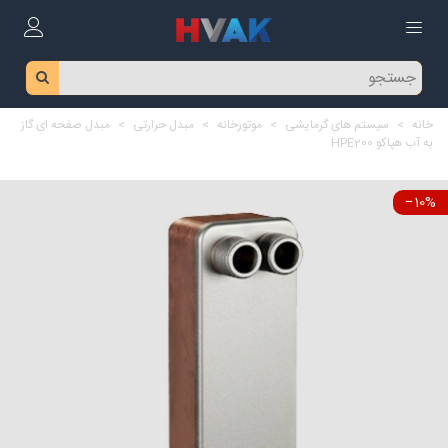
خانه
>
سیستم های گرمایشی
>
موتورخانه
>
مبدل حرارتی
>
مبدل صفحه ای گاز
به آب هپاکو HPE200
‎−10%