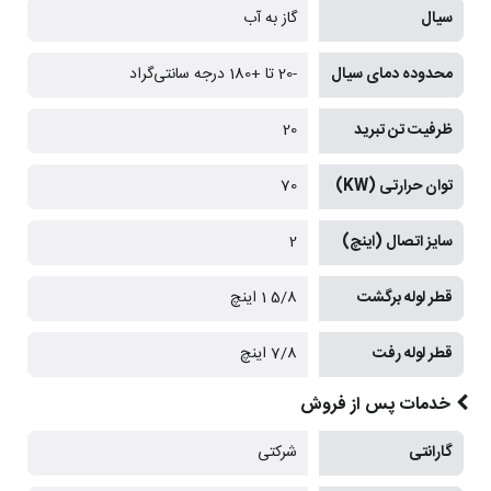
سیال
گاز به آب
محدوده دمای سیال
-20 تا +180 درجه سانتی‌گراد
ظرفیت تن تبرید
20
توان حرارتی (KW)
70
سایز اتصال (اینچ)
2
قطر لوله برگشت
5/8 1 اینچ
قطر لوله رفت
7/8 اینچ
خدمات پس از فروش
گارانتی
شرکتی