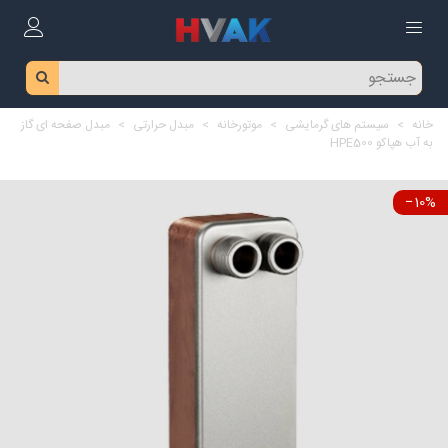
خانه
>
سیستم های گرمایشی
>
موتورخانه
>
مبدل حرارتی
>
مبدل صفحه ای گاز
به آب هپاکو HPE500
‎−10%