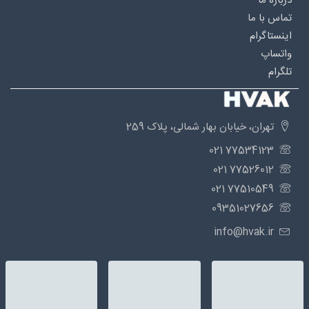
درباره‌ ما
تماس با ما
اینستاگرام
واتساپ
تلگرام
تهران، خیابان بهار شمالی، پلاک 259
77534123 021
77526012 021
77510549 021
09351027656
info@hvak.ir